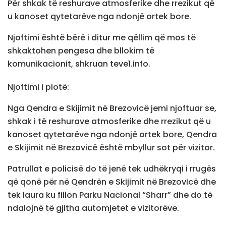
Për shkak të reshurave atmosferike dhe rrezikut që
u kanoset qytetarëve nga ndonjë ortek bore.
Njoftimi është bërë i ditur me qëllim që mos të
shkaktohen pengesa dhe bllokim të
komunikacionit, shkruan teve1.info.
Njoftimi i plotë:
Nga Qendra e Skijimit në Brezovicë jemi njoftuar se,
shkak i të reshurave atmosferike dhe rrezikut që u
kanoset qytetarëve nga ndonjë ortek bore, Qendra
e Skijimit në Brezovicë është mbyllur sot për vizitor.
Patrullat e policisë do të jenë tek udhëkryqi i rrugës
që qonë për në Qendrën e Skijimit në Brezovicë dhe
tek laura ku fillon Parku Nacional “Sharr” dhe do të
ndalojnë të gjitha automjetet e vizitorëve.