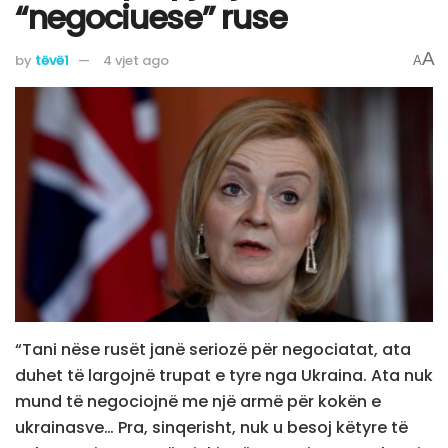
“negociuese” ruse
A
by
tëvë1
4 vjet ago
A
“Tani nëse rusët janë seriozë për negociatat, ata
duhet të largojnë trupat e tyre nga Ukraina. Ata nuk
mund të negociojnë me një armë për kokën e
ukrainasve… Pra, sinqerisht, nuk u besoj këtyre të