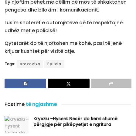
Ky njoftim bëhet me qëllim që mos të shkaktohen
pengesa dhe bllokim i komunikacionit.
Lusim shoferët e automjeteve që të respektojnë
udhëzimet e policisë!
Qytetarët do të njoftohen me kohë, pasi të jenë
krijuar kushtet për vizitë atje.
Tags:
brezovixa
Policia
Postime
të ngjashme
Kryeziu –Hyseni: Nesër do kemi shumë
përgjigje për pikëpyetjet e ngritura