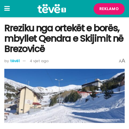
REKLAMO
Rreziku nga ortekët e borës,
mbyllet Qendra e Skijimit në
Brezovicë
A
by
tëvë1
4 vjet ago
A