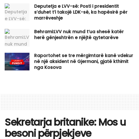
Deputetja e LVV-së: Posti i presidentit
s’duhet t’i takojë LDK-së, ka hapësirë për
marrëveshje
Behrami:LVV nuk mund t’ua shesë katër
herë gënjeshtrën e njëjtë qytetarëve
Raportohet se tre mërgimtarë kanë vdekur
në një aksident në Gjermani, gjatë kthimit
nga Kosova
Sekretarja britanike: Mos u
besoni përpjekjeve