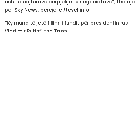
ashtuquajturave përpjekje të negociatave”, tha ajo
për Sky News, përcjellë /teve1.info.
“Ky mund të jetë fillimi i fundit për presidentin rus
Vladimir Putin”, tha Truss.
Ajo ka përpiluar një listë të oligarkëve,duke shtuar
se do të ketë shumë sanksione në ditët në vijim.
Tags:
liza truss
Rusia
Postime
të ngjashme
Kryeziu –Hyseni: Nesër do kemi shumë
përgjigje për pikëpyetjet e ngritura