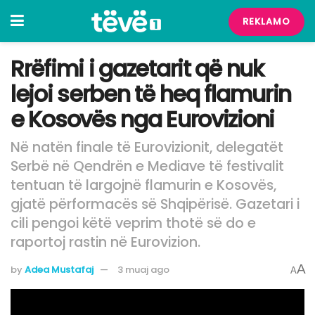
REKLAMO
Rrëfimi i gazetarit që nuk
lejoi serben të heq flamurin
e Kosovës nga Eurovizioni
Në natën finale të Eurovizionit, delegatët
Serbë në Qendrën e Mediave të festivalit
tentuan të largojnë flamurin e Kosovës,
gjatë përformacës së Shqipërisë. Gazetari i
cili pengoi këtë veprim thotë së do e
raportoj rastin në Eurovizion.
A
by
Adea Mustafaj
3 muaj ago
A