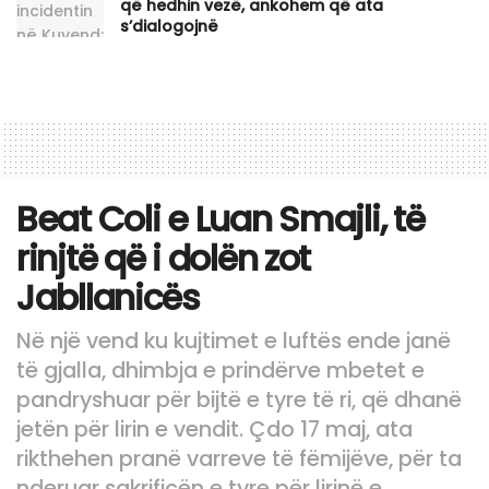
që hedhin vezë, ankohem që ata
s’dialogojnë
Beat Coli e Luan Smajli, të
rinjtë që i dolën zot
Jabllanicës
Në një vend ku kujtimet e luftës ende janë
të gjalla, dhimbja e prindërve mbetet e
pandryshuar për bijtë e tyre të ri, që dhanë
jetën për lirin e vendit. Çdo 17 maj, ata
rikthehen pranë varreve të fëmijëve, për ta
nderuar sakrificën e tyre për lirinë e