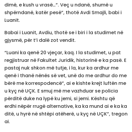
dimë, e kush u vrasë…”. Veç u ndanë, shumë u
shpërndanë, katër pesë”, thotë Avdi Smajli, babi i
Luanit.
Babai i Luanit, Avdiu, thotë se i biri i la studimet në
gjysmë, për t’i dalë zot vendit.
“Luani ka qenë 20 vjeçar, kaq. I la studimet, u pat
regjistruar në Fakultet Juridik, historinë e ka pasë. E
pastaj nuk shkon më tutje, i la, kur ka ardhur me
qenë i thanë nënës së vet, unë do me ardhur do me
bërë me korrespodencë”, ai e kishte krejt luftën me
u kyç në UÇK. E smuj më me vazhduar se policia
përditë duke na lypë ku jemi, si jemi. Kështu që
erdhi nëpër rrugë alternative, ka ka mund ai e ka ka
ditë, u hyrë në shtëpi atëherë, u kyç në UÇK”, tregon
ai.