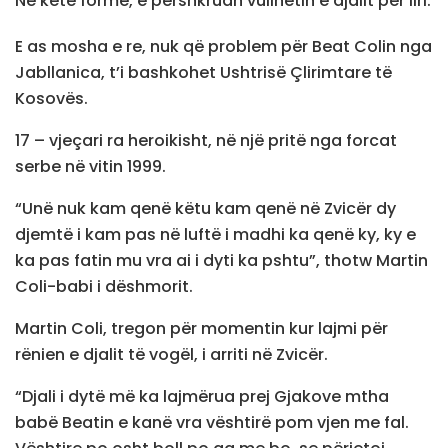
Në këtë formë, e përshkruan vullnetin e djalit për liri.
E as mosha e re, nuk që problem për Beat Colin nga
Jabllanica, t’i bashkohet Ushtrisë Çlirimtare të
Kosovës.
17 – vjeçari ra heroikisht, në një pritë nga forcat
serbe në vitin 1999.
“Unë nuk kam qenë këtu kam qenë në Zvicër dy
djemtë i kam pas në luftë i madhi ka qenë ky, ky e
ka pas fatin mu vra ai i dyti ka pshtu”, thotw Martin
Coli-babi i dëshmorit.
Martin Coli, tregon për momentin kur lajmi për
rënien e djalit të vogël, i arriti në Zvicër.
“Djali i dytë më ka lajmërua prej Gjakove mtha
babë Beatin e kanë vra vështirë pom vjen me fal.