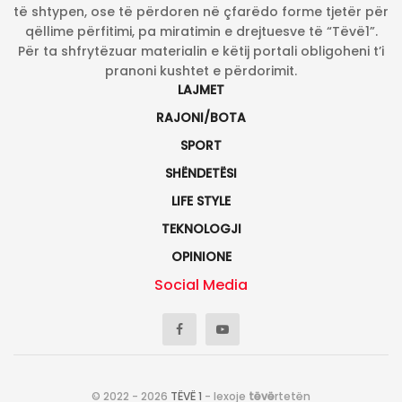
të shtypen, ose të përdoren në çfarëdo forme tjetër për
qëllime përfitimi, pa miratimin e drejtuesve të “Tëvë1”.
Për ta shfrytëzuar materialin e këtij portali obligoheni t’i
pranoni kushtet e përdorimit.
LAJMET
RAJONI/BOTA
SPORT
SHËNDETËSI
LIFE STYLE
TEKNOLOGJI
OPINIONE
Social Media
© 2022 - 2026
TËVË 1
- lexoje
tëvë
rtetën