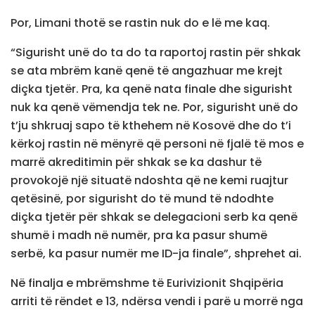
Por, Limani thotë se rastin nuk do e lë me kaq.
“Sigurisht unë do ta do ta raportoj rastin për shkak
se ata mbrëm kanë qenë të angazhuar me krejt
diçka tjetër. Pra, ka qenë nata finale dhe sigurisht
nuk ka qenë vëmendja tek ne. Por, sigurisht unë do
t’ju shkruaj sapo të kthehem në Kosovë dhe do t’i
kërkoj rastin në mënyrë që personi në fjalë të mos e
marrë akreditimin për shkak se ka dashur të
provokojë një situatë ndoshta që ne kemi ruajtur
qetësinë, por sigurisht do të mund të ndodhte
diçka tjetër për shkak se delegacioni serb ka qenë
shumë i madh në numër, pra ka pasur shumë
serbë, ka pasur numër me ID-ja finale”, shprehet ai.
Në finalja e mbrëmshme të Eurivizionit Shqipëria
arriti të rëndet e 13, ndërsa vendi i parë u morrë nga