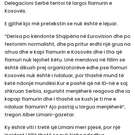
Delegacioni Serbë tentoi të largoi flamurin e
Kosovës.
E gjithë kjo më pretekstin se nuk është e lejuar.
“Derisa po këndonte Shqipëria në Eurovision dhe po
festonim normalisht, dhe pa pritur erdhi një grua na
afrua dhe e kapi flamurin e Kosovës dhe i tha që
flamuri nuk lejohet këtu. Unë mendova në fillim se
është dikush prej organizatorëve edhe pse flamuri
Kosovës nuk është i ndaluar, por thashë mund të
ketë ndonjë mundësi.Kur e pashë që në ID-në e saj
shkruan Serbia, sigurisht menjëherë reagova dhe ia
kapap flamurin dhe i thashë se kush je ti me e
ndaluar flamurin? Ajo pastaj u largua menjëherë”,
tregon Alber Limani-gazetar.
Ky është viti i tretë që Limani merr pjesë, por një