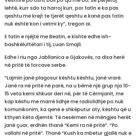
Vështire po osht boll po qa me bo, se përjetoj
lehtë, kurr sdo ta harroj kurr, por fatin e ka pas
qeshtu me krejt te tjerët qeshtu e kanë pas fatin
nuk është kon i vetmi ky”, tregon ai.
E fatin e njëjtë me Beatin, e kishte edhe ish-
bashkëluftëtari i tij, Luan Smajli.
Edhe i riu nga Jabllanica e Gjakovës, ra disa herë
në pritë të forcave serbe.
“Lajmin janë plagosur kështu kështu, janë vrarë.
Janë ra në pritë në parë, na u bëmë një grup nja 10-
15 veta kemi shkuar deri në, për të Cërmjanit, me
kap këshu me marrë lidhje me radiolidhje po nuk
komunikonim, ka qenë e shkëputur aty, kështu që u
kthyen këta djemtë. Të nesërmen në mëngjes herët
janë çuar, erdhën thanë “Kemi ra në pritë”. “Po
vallahi në pritë”. Thanë “Kush ka mbetur gjallë nuk e