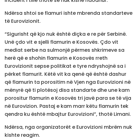
incident i tillë thotë se nuk kishe ndodhur.
Ndërsa shtoi se flamuri ishte mbrenda standarteve
të Eurovizionit.
“Sigurisht që kjo nuk është diçka e re për Serbinë.
Unë çdo vit e sjelli flamurin e Kosovës. Çdo vit
mediat serbe na sulmonjë përmes shkrimeve sa
herë që e shohin flamurin e Kosovës rreth
Eurovizionit sepse politikat e tyre ndryshojnë sa i
përket flamurit. Këtë vit ka qenë që është dashur
që flamurin ta porositim në Vjen nga Eurovizioni në
mënyrë që ti plotësoj disa standarte dhe une kam
porositur flamurin e Kosovës tri javë para se të vija
në Eurovizion. Pastaj e kam marr këtu flamurin tek
qendra ku është mbajtur Eurovizioni”, thotë Limani.
Ndërsa, nga organizatorët e Eurovizioni mbrëm nuk
kishte reagim.