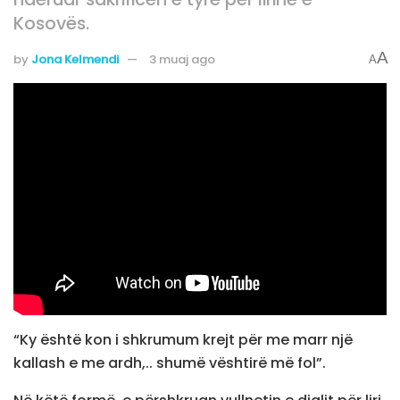
Kosovës.
A
by
Jona Kelmendi
3 muaj ago
A
“Ky është kon i shkrumum krejt për me marr një
kallash e me ardh,.. shumë vështirë më fol”.