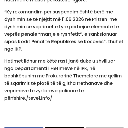
“Ky rekomandim për suspendim është bërë me
dyshimin se të njëjtit më 11.06.2026 në Prizren me
dyshimin se veprimet e tyre përbëjnë elemente të
veprës penale “marrje e ryshfetit”, e sanksionuar
sipas Kodit Penal të Republikës së Kosovës”, thuhet
nga IKP.
Hetimet lidhur me këtë rast janë duke u zhvilluar
nga Departamenti i Hetimeve në IPK, në
bashkëpunim me Prokurorinë Themelore me qëllim
të sqarimit të plotë të të gjitha rrethanave dhe
veprimeve të zyrtarëve policorë të
përfshirë./teve1.info/