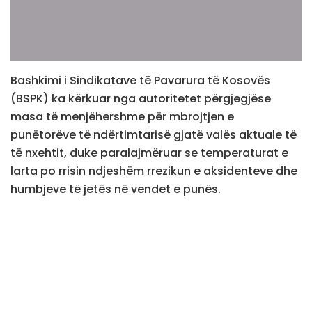
Bashkimi i Sindikatave të Pavarura të Kosovës
(BSPK) ka kërkuar nga autoritetet përgjegjëse
masa të menjëhershme për mbrojtjen e
punëtorëve të ndërtimtarisë gjatë valës aktuale të
të nxehtit, duke paralajmëruar se temperaturat e
larta po rrisin ndjeshëm rrezikun e aksidenteve dhe
humbjeve të jetës në vendet e punës.
Sipas BSPK-së, sektori i ndërtimtarisë vazhdon të
jetë sektori me numrin më të madh të aksidenteve
dhe vdekjeve në punë në Kosovë. Vetëm gjatë vitit
2025, Inspektorati i Punës ka evidentuar 602 raste
lëndimesh në vendin e punës, ndërsa 33 për qind e
tyre kanë ndodhur në sektorin e ndërtimit.