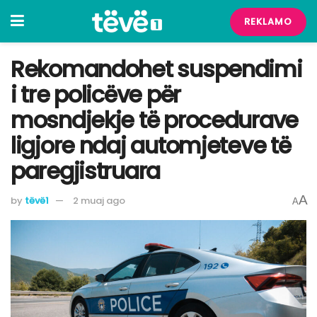
REKLAMO
Rekomandohet suspendimi
i tre policëve për
mosndjekje të procedurave
ligjore ndaj automjeteve të
paregjistruara
A
by
tëvë1
2 muaj ago
A