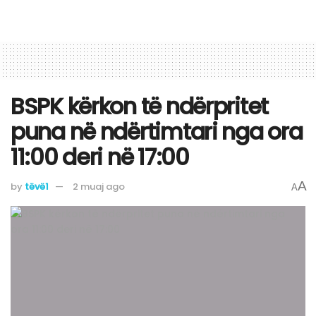
BSPK kërkon të ndërpritet
puna në ndërtimtari nga ora
11:00 deri në 17:00
A
by
tëvë1
2 muaj ago
A