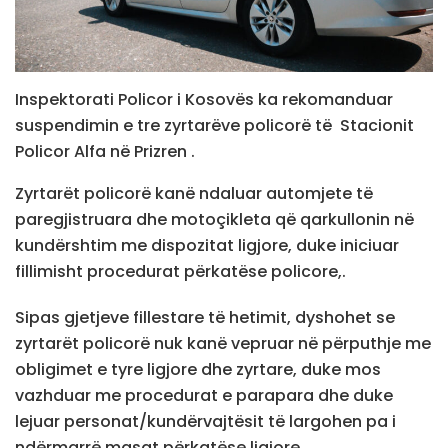
Inspektorati Policor i Kosovës ka rekomanduar
suspendimin e tre zyrtarëve policorë të Stacionit
Policor Alfa në Prizren .
Zyrtarët policorë kanë ndaluar automjete të
paregjistruara dhe motoçikleta që qarkullonin në
kundërshtim me dispozitat ligjore, duke iniciuar
fillimisht procedurat përkatëse policore,.
Sipas gjetjeve fillestare të hetimit, dyshohet se
zyrtarët policorë nuk kanë vepruar në përputhje me
obligimet e tyre ligjore dhe zyrtare, duke mos
vazhduar me procedurat e parapara dhe duke
lejuar personat/kundërvajtësit të largohen pa i
ndërmarrë masat përkatëse ligjore.