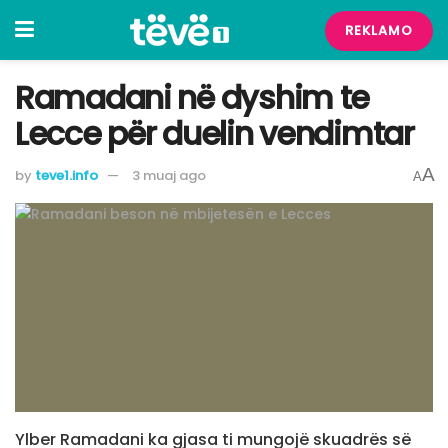
REKLAMO
Ramadani në dyshim te
Lecce për duelin vendimtar
A
by
teve1.info
3 muaj ago
A
Ylber Ramadani ka gjasa ti mungojë skuadrës së