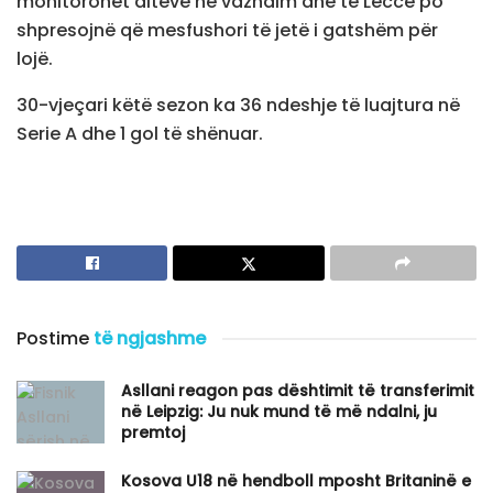
monitorohet ditëve në vazhdim dhe te Lecce po
shpresojnë që mesfushori të jetë i gatshëm për
lojë.
30-vjeçari këtë sezon ka 36 ndeshje të luajtura në
Serie A dhe 1 gol të shënuar.
Postime
të ngjashme
Asllani reagon pas dështimit të transferimit
në Leipzig: Ju nuk mund të më ndalni, ju
premtoj
Kosova U18 në hendboll mposht Britaninë e