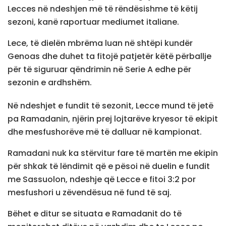
Lecces në ndeshjen më të rëndësishme të këtij
sezoni, kanë raportuar mediumet italiane.
Lece, të dielën mbrëma luan në shtëpi kundër
Genoas dhe duhet ta fitojë patjetër këtë përballje
për të siguruar qëndrimin në Serie A edhe për
sezonin e ardhshëm.
Në ndeshjet e fundit të sezonit, Lecce mund të jetë
pa Ramadanin, njërin prej lojtarëve kryesor të ekipit
dhe mesfushorëve më të dalluar në kampionat.
Ramadani nuk ka stërvitur fare të martën me ekipin
për shkak të lëndimit që e pësoi në duelin e fundit
me Sassuolon, ndeshje që Lecce e fitoi 3:2 por
mesfushori u zëvendësua në fund të saj.
Bëhet e ditur se situata e Ramadanit do të