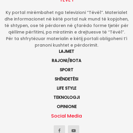
Ky portal mirëmbahet nga televizioni “Tëvë1”. Materialet
dhe informacionet në këtë portal nuk mund të kopjohen,
të shtypen, ose të përdoren në çfarëdo forme tjetër për
qëllime përfitimi, pa miratimin e drejtuesve të “Tëvë1”.
Për ta shfrytëzuar materialin e këtij portali obligoheni t’i
pranoni kushtet e përdorimit.
LAJMET
RAJONI/BOTA
SPORT
SHËNDETËSI
LIFE STYLE
TEKNOLOGJI
OPINIONE
Social Media