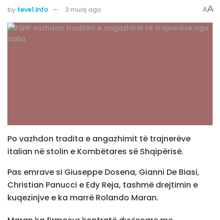
A
by
teve1.info
3 muaj ago
A
Po vazhdon tradita e angazhimit të trajnerëve
italian në stolin e Kombëtares së Shqipërisë.
Pas emrave si Giuseppe Dosena, Gianni De Biasi,
Christian Panucci e Edy Reja, tashmë drejtimin e
kuqezinjve e ka marrë Rolando Maran.