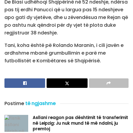
De Biasi udhëhoqi Shqipërinë në 52 ndeshje, ndërsa
pas tij erdhi Panucci që u largua pas 15 ndeshjeve
apo gati dy vjetëve, dhe u zëvendësua me Rejan që
po ashtu nuk qëndroi për dy vjet të plota duke
regjistruar 38 ndeshje.
Tani, koha është pë Rolando Maranin, i cili javën e
ardhshme mbanë grumbullimin e parë me
futbollistët e Kombëtares së Shqipërisë.
Postime
të ngjashme
Asllani reagon pas dështimit të transferimit
në Leipzig: Ju nuk mund të më ndalni, ju
premtoj