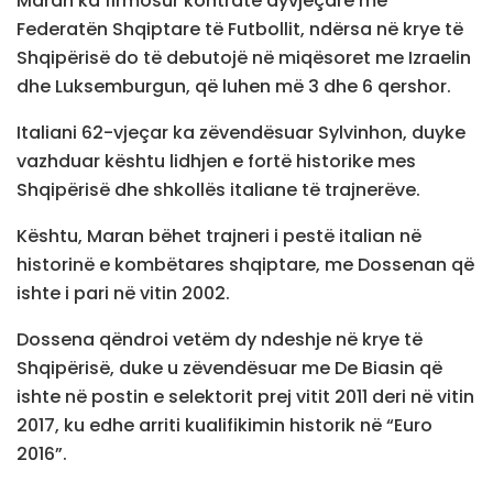
Maran ka firmosur kontratë dyvjeçare me
Federatën Shqiptare të Futbollit, ndërsa në krye të
Shqipërisë do të debutojë në miqësoret me Izraelin
dhe Luksemburgun, që luhen më 3 dhe 6 qershor.
Italiani 62-vjeçar ka zëvendësuar Sylvinhon, duyke
vazhduar kështu lidhjen e fortë historike mes
Shqipërisë dhe shkollës italiane të trajnerëve.
Kështu, Maran bëhet trajneri i pestë italian në
historinë e kombëtares shqiptare, me Dossenan që
ishte i pari në vitin 2002.
Dossena qëndroi vetëm dy ndeshje në krye të
Shqipërisë, duke u zëvendësuar me De Biasin që
ishte në postin e selektorit prej vitit 2011 deri në vitin
2017, ku edhe arriti kualifikimin historik në “Euro
2016”.