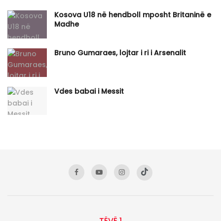
Kosova U18 në hendboll mposht Britaninë e
Madhe
Bruno Gumaraes, lojtar i ri i Arsenalit
Vdes babai i Messit
TËVË 1