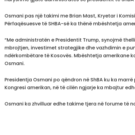
Osmani pas një takimi me Brian Mast, Kryetar i Komi
Përfaqësuesve të SHBA-së ka thënë mbështetja amer
“Me administratën e Presidentit Trump, synojmë thell
mbrojtjen, investimet strategjike dhe vazhdimin e pu
ndërkombëtare të Kosovës. Mbështetja amerikane ka q
Osmani.
Presidentja Osmani po qëndron në ShBA ku ka marrë p
Kongresi amerikan, në të cilën ngjarje ka mbajtur edhe
Osmani ka zhvilluar edhe takime tjera në forume të n