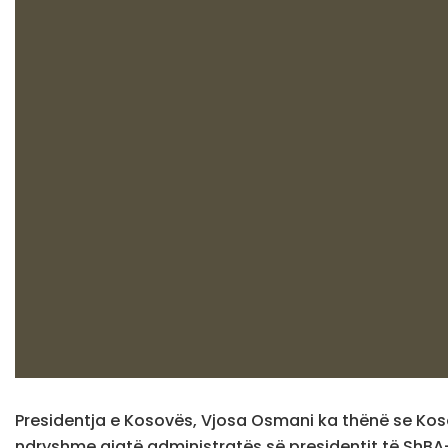
Presidentja e Kosovës, Vjosa Osmani ka thënë se Kos
ndryshme gjatë administratës së presidentit të ShBA