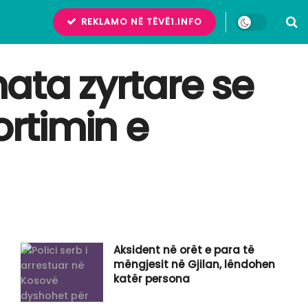
REKLAMO NË TËVË1.INFO
ata zyrtare se
ortimin e
Aksident në orët e para të
mëngjesit në Gjilan, lëndohen
katër persona