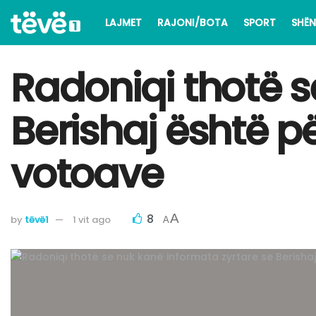
LAJMET
RAJONI/BOTA
SPORT
SHËN
Radoniqi thotë s
Berishaj është p
votoave
8
A
by
tëvë1
1 vit ago
A