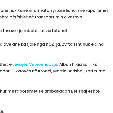
 kanë nuk kanë informata zyrtare lidhur me raportimet
shtë përfshirë në transportimin e votova.
 tha se kjo mbetët të vërtetohet.
diave dhe ka fjalë nga KQZ-ja. Zyrtarisht nuk e dina
adhët e
Lëvizjes Vetëvendosje
, Alban Krasniqi, i ka
ori i Kosovës në Kroaci, Martin Berishaj, zarfet me
idhur me raportimet se ambasadori Berishaj është
të.