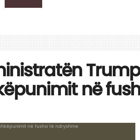
inistratën Trum
hkëpunimit në fus