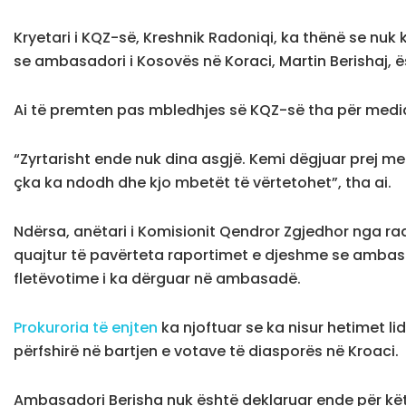
Kryetari i KQZ-së, Kreshnik Radoniqi, ka thënë se nuk
se ambasadori i Kosovës në Koraci, Martin Berishaj, ë
Ai të premten pas mbledhjes së KQZ-së tha për media
“Zyrtarisht ende nuk dina asgjë. Kemi dëgjuar prej me
çka ka ndodh dhe kjo mbetët të vërtetohet”, tha ai.
Ndërsa, anëtari i Komisionit Qendror Zgjedhor nga r
quajtur të pavërteta raportimet e djeshme se ambasad
fletëvotime i ka dërguar në ambasadë.
Prokuroria të enjten
ka njoftuar se ka nisur hetimet l
përfshirë në bartjen e votave të diasporës në Kroaci.
Ambasadori Berisha nuk është deklaruar ende për kë