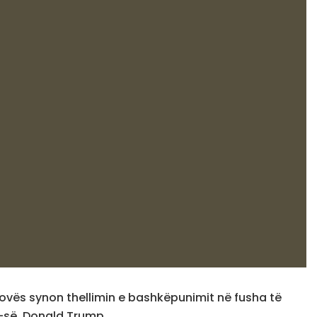
ovës synon thellimin e bashkëpunimit në fusha të
-së, Donald Trump.