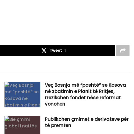
Tweet
1
Veç Bosnja më “poshtë” se Kosova
në zbatimin e Planit të Rritjes,
rrezikohen fondet nëse reformat
vonohen
Publikohen çmimet e derivateve për
të premten