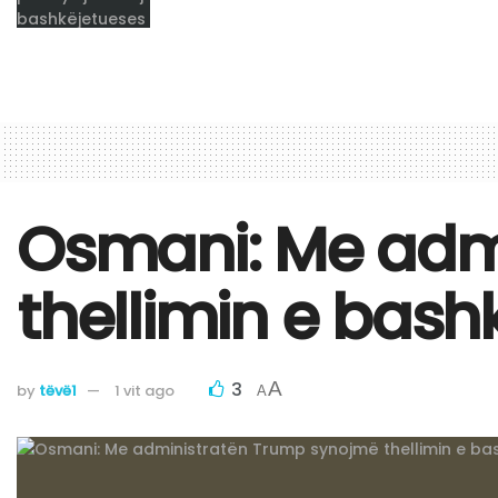
Osmani: Me adm
thellimin e bas
3
A
by
tëvë1
1 vit ago
A