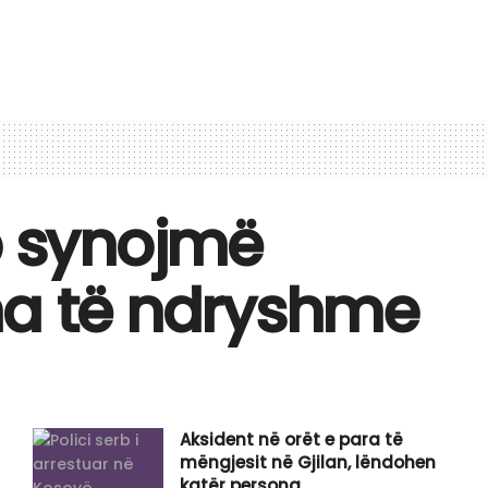
p synojmë
ha të ndryshme
Aksident në orët e para të
mëngjesit në Gjilan, lëndohen
katër persona