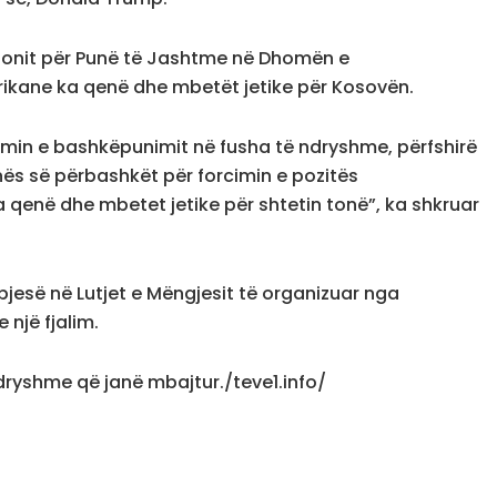
sionit për Punë të Jashtme në Dhomën e
ikane ka qenë dhe mbetët jetike për Kosovën.
imin e bashkëpunimit në fusha të ndryshme, përfshirë
nës së përbashkët për forcimin e pozitës
enë dhe mbetet jetike për shtetin tonë”, ka shkruar
jesë në Lutjet e Mëngjesit të organizuar nga
 një fjalim.
dryshme që janë mbajtur./teve1.info/