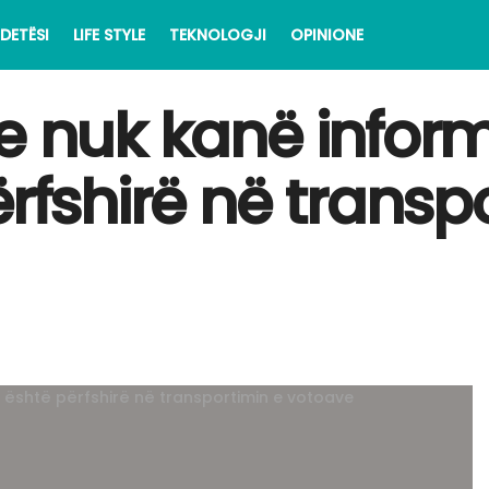
DETËSI
LIFE STYLE
TEKNOLOGJI
OPINIONE
e nuk kanë inform
ërfshirë në transp