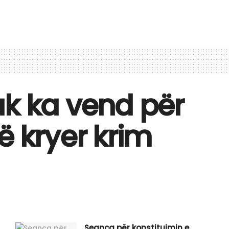
uk ka vend për
ë kryer krim
Seanca për konstituimin e