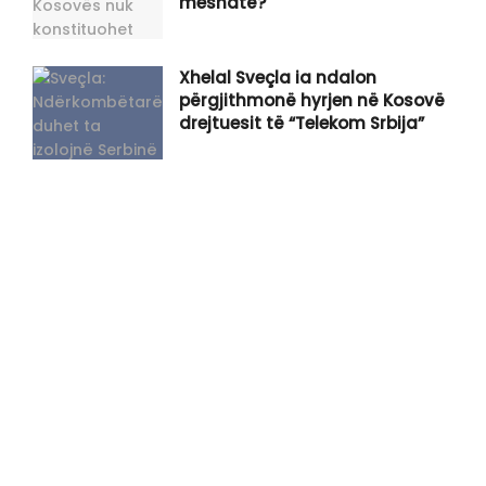
mesnatë?
Xhelal Sveçla ia ndalon
përgjithmonë hyrjen në Kosovë
drejtuesit të “Telekom Srbija”