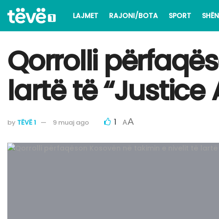
LAJMET
RAJONI/BOTA
SPORT
SHËN
Qorrolli përfaqës
lartë të “Justice
1
A
by
TËVË 1
9 muaj ago
A