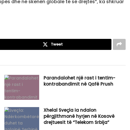
Evropës dhe në skenën globale të së drejtës”, ka shkruar
Tweet
Parandalohet një rast i tentim-
kontrabandimit në Qafë Prush
Xhelal Sveçla ia ndalon
përgjithmonë hyrjen në Kosovë
drejtuesit të “Telekom Srbija”