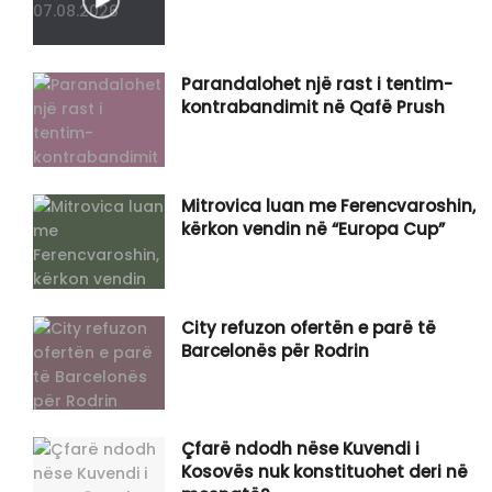
Parandalohet një rast i tentim-
kontrabandimit në Qafë Prush
Mitrovica luan me Ferencvaroshin,
kërkon vendin në “Europa Cup”
City refuzon ofertën e parë të
Barcelonës për Rodrin
Çfarë ndodh nëse Kuvendi i
Kosovës nuk konstituohet deri në