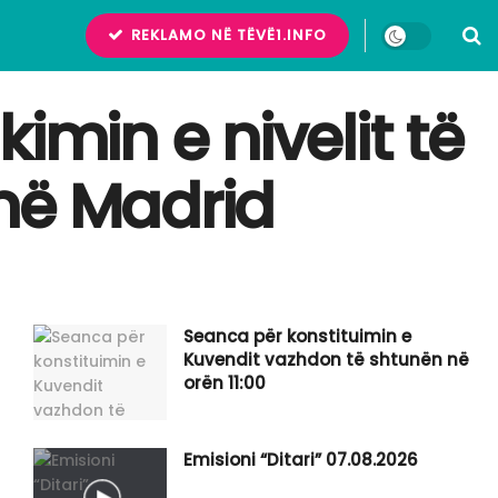
REKLAMO NË TËVË1.INFO
imin e nivelit të
 në Madrid
Seanca për konstituimin e
Kuvendit vazhdon të shtunën në
orën 11:00
Emisioni “Ditari” 07.08.2026