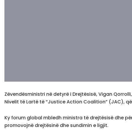
Zëvendësministri në detyrë i Drejtësisë, Vigan Qorrol
Nivelit të Lartë të “Justice Action Coalition” (JAC), 
Ky forum global mbledh ministra të drejtësisë dhe p
promovojnë drejtësinë dhe sundimin e ligjit.