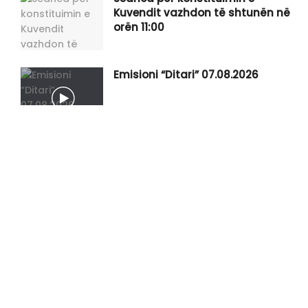
Kuvendit vazhdon të shtunën në
orën 11:00
Emisioni “Ditari” 07.08.2026
Parandalohet një rast i tentim-
kontrabandimit në Qafë Prush
Mitrovica luan me Ferencvaroshin,
kërkon vendin në “Europa Cup”
City refuzon ofertën e parë të