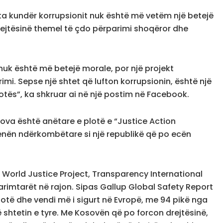
ufta kundër korrupsionit nuk është më vetëm një betejë
rejtësinë themel të çdo përparimi shoqëror dhe
 nuk është më betejë morale, por një projekt
mi. Sepse një shtet që lufton korrupsionin, është një
otës”, ka shkruar ai në një postim në Facebook.
Kosova është anëtare e plotë e “Justice Action
renën ndërkombëtare si një republikë që po ecën
orld Justice Project, Transparency International
rimtarët në rajon. Sipas Gallup Global Safety Report
botë dhe vendi më i sigurt në Evropë, me 94 pikë nga
ë shtetin e tyre. Me Kosovën që po forcon drejtësinë,