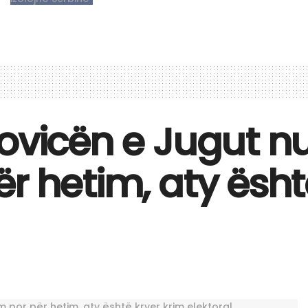
ovicën e Jugut n
r hetim, aty ësht