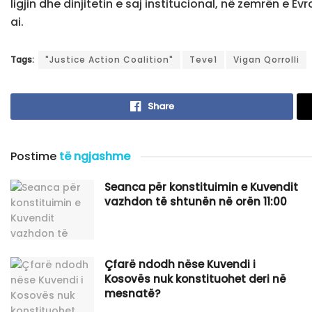
ligjin dhe dinjitetin e saj institucional, në zemrën e 
ai.
Tags:
"Justice Action Coalition"
Teve1
Vigan Qorrolli
Share
Postime
të ngjashme
Seanca për konstituimin e Kuvendit
vazhdon të shtunën në orën 11:00
Çfarë ndodh nëse Kuvendi i
Kosovës nuk konstituohet deri në
mesnatë?