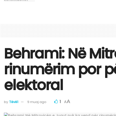
Behrami: Në Mitr
rinumërim por pë
elektoral
1
A
by
Tëvë1
9 muaj ago
A