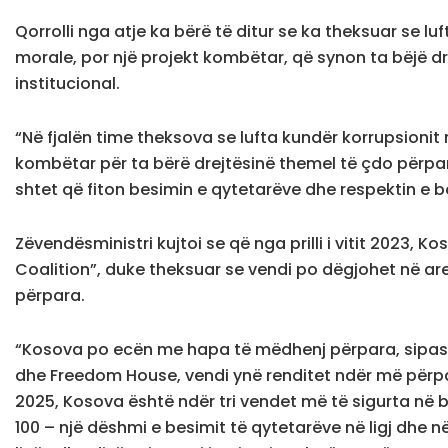
Qorrolli nga atje ka bërë të ditur se ka theksuar se l
morale, por një projekt kombëtar, që synon ta bëjë d
institucional.
“Në fjalën time theksova se lufta kundër korrupsionit
kombëtar për ta bërë drejtësinë themel të çdo përpari
shtet që fiton besimin e qytetarëve dhe respektin e b
Zëvendësministri kujtoi se që nga prilli i vitit 2023, 
Coalition”, duke theksuar se vendi po dëgjohet në a
përpara.
“Kosova po ecën me hapa të mëdhenj përpara, sipas W
dhe Freedom House, vendi ynë renditet ndër më përpa
2025, Kosova është ndër tri vendet më të sigurta në 
100 – një dëshmi e besimit të qytetarëve në ligj dhe n