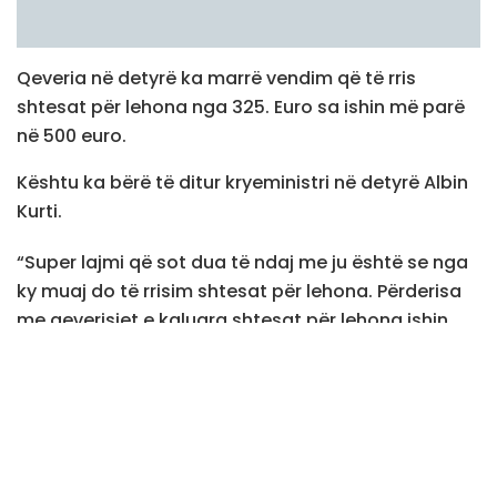
Qeveria në detyrë ka marrë vendim që të rris
shtesat për lehona nga 325. Euro sa ishin më parë
në 500 euro.
Kështu ka bërë të ditur kryeministri në detyrë Albin
Kurti.
“Super lajmi që sot dua të ndaj me ju është se nga
ky muaj do të rrisim shtesat për lehona. Përderisa
me qeverisjet e kaluara shtesat për lehona ishin
zero euro, thuajse ky shtet nuk kishte nëna lehona
për herë të parë në qeverisjen tonë i nisëm ato
duke paguar nga 170 euro për gjashtë muaj me
radhë për lehonat e papuna dhe tre muaj për ato
të punësuara mbi pagesën që tashmë e marrin
sipas ligjit të punës…Njësoj sikur vitin e kaluar edhe