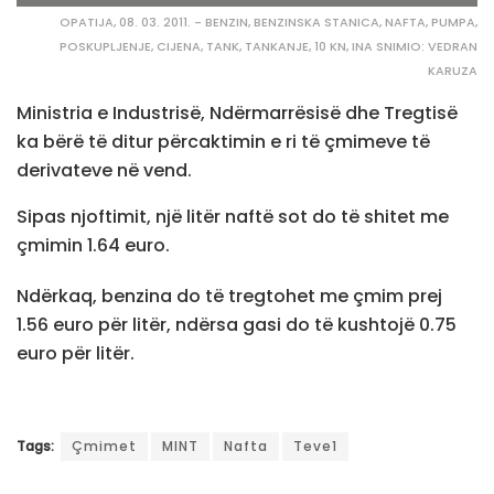
OPATIJA, 08. 03. 2011. - BENZIN, BENZINSKA STANICA, NAFTA, PUMPA,
POSKUPLJENJE, CIJENA, TANK, TANKANJE, 10 KN, INA SNIMIO: VEDRAN
KARUZA
Ministria e Industrisë, Ndërmarrësisë dhe Tregtisë
ka bërë të ditur përcaktimin e ri të çmimeve të
derivateve në vend.
Sipas njoftimit, një litër naftë sot do të shitet me
çmimin 1.64 euro.
Ndërkaq, benzina do të tregtohet me çmim prej
1.56 euro për litër, ndërsa gasi do të kushtojë 0.75
euro për litër.
Tags:
Çmimet
MINT
Nafta
Teve1