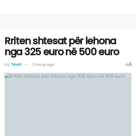
Rriten shtesat për lehona
nga 325 euro në 500 euro
A
by
Tëvë1
3 muaj ago
A