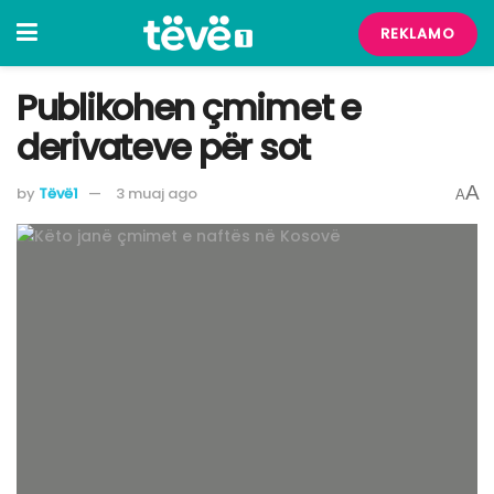
REKLAMO
Publikohen çmimet e
derivateve për sot
A
by
Tëvë1
3 muaj ago
A