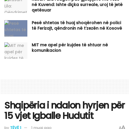
në Kuvend: Ishte diçka surreale, uroj të jetë
qetësuar
Pesë shtetas të huaj shoqërohen në polici
të Ferizajt, qëndronin në t’zezën në Kosovë
MIT me apel për kujdes të shtuar në
komunikacion
Shqipëria i ndalon hyrjen për
15 vjet Igballe Hudutit
A
by
TËVË 1
1 muaj ago
A