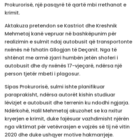
Prokurorisë, një pasqyrë të qartë mbi rrethanat e
krimit.
Aktakuza pretendon se Kastriot dhe Kreshnik
Mehmetaj kanë vepruar në bashkëpunim për
realizimin e sulmit ndaj autobusit që transportonte
nxënës në fshatin Gllogjan të Deçanit. Nga të
shtënat me armë zjarri humbën jetën shoferi i
autobusit dhe dy nxënës 17-vjeçarë, ndërsa një
person tjetër mbeti i plagosur.
Sipas Prokurorisë, sulmi ishte planifikuar
paraprakisht, ndërsa autorët kishin studiuar
lëvizjet e autobusit dhe terrenin ku ndodhi ngjarja.
Ndërkohë, Halil Mehmetaj akuzohet se ka nxitur
kryerjen e krimit, duke fajësuar vazhdimisht njërën
nga viktimat për vetëvrasjen e vajzës së tij në vitin
2020 dhe duke ushqyer motive hakmarrjeje.