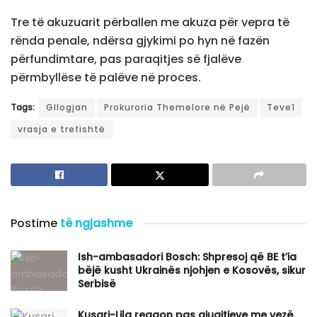
Tre të akuzuarit përballen me akuza për vepra të
rënda penale, ndërsa gjykimi po hyn në fazën
përfundimtare, pas paraqitjes së fjalëve
përmbyllëse të palëve në proces.
Tags:
Gllogjan
Prokuroria Themelore në Pejë
Teve1
vrasja e trefishtë
Postime
të ngjashme
Ish-ambasadori Bosch: Shpresoj që BE t’ia
bëjë kusht Ukrainës njohjen e Kosovës, sikur
Serbisë
Kusari-Lila reagon pas gjuajtjeve me vezë