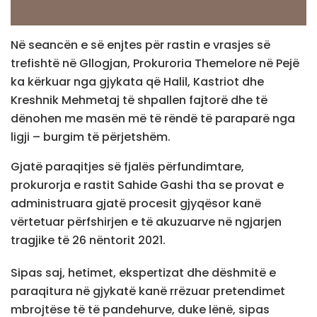
Në seancën e së enjtes për rastin e vrasjes së
trefishtë në Gllogjan, Prokuroria Themelore në Pejë
ka kërkuar nga gjykata që Halil, Kastriot dhe
Kreshnik Mehmetaj të shpallen fajtorë dhe të
dënohen me masën më të rëndë të paraparë nga
ligji – burgim të përjetshëm.
Gjatë paraqitjes së fjalës përfundimtare,
prokurorja e rastit Sahide Gashi tha se provat e
administruara gjatë procesit gjyqësor kanë
vërtetuar përfshirjen e të akuzuarve në ngjarjen
tragjike të 26 nëntorit 2021.
Sipas saj, hetimet, ekspertizat dhe dëshmitë e
paraqitura në gjykatë kanë rrëzuar pretendimet
mbrojtëse të të pandehurve, duke lënë, sipas