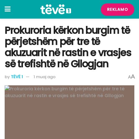
REKLAMO
Prokuroria kërkon burgim të
përjetshëm për tre të
akuzuarit në rastin e vrasjes
së trefishtë në Gllogjan
A
by
TËVË 1
1 muaj ago
A