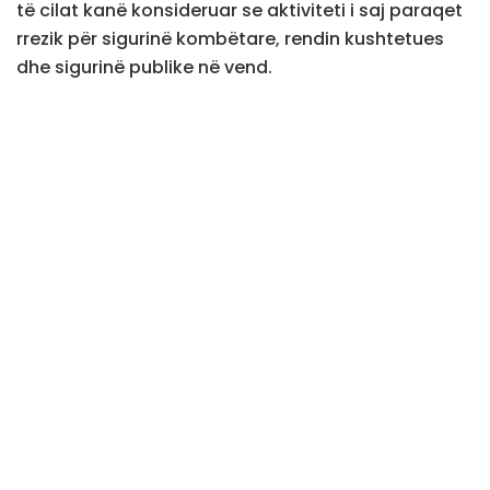
të cilat kanë konsideruar se aktiviteti i saj paraqet
rrezik për sigurinë kombëtare, rendin kushtetues
dhe sigurinë publike në vend.
Sipas mediave shqiptare, urdhri është dërguar për
zbatim te Policia e Shtetit dhe strukturat e Kufirit
dhe Migracionit.
Çështja mori vëmendje të madhe publike pasi
kryeministri i Shqipërisë, Edi Rama, e përmendi
Hudutin në lidhje me protestat kundër projektit të
resortit turistik në Zvërnec. Rama pretendoi se ajo
ishte përfshirë në protestë si e infiltruar dhe
publikoi fotografi ku ajo shihet pranë ish-
presidentit iranian Mahmoud Ahmadinejad.
Autoritetet shqiptare kanë ngritur pretendime
edhe për lidhje të saj me regjimin iranian, si dhe për