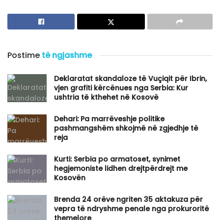
Postime
të ngjashme
Deklaratat skandaloze të Vuçiqit për Ibrin,
vjen grafiti kërcënues nga Serbia: Kur
ushtria të kthehet në Kosovë
​Dehari: Pa marrëveshje politike
pashmangshëm shkojmë në zgjedhje të
reja
Kurti: Serbia po armatoset, synimet
hegjemoniste lidhen drejtpërdrejt me
Kosovën
Brenda 24 orëve ngriten 35 aktakuza për
vepra të ndryshme penale nga prokuroritë
themelore