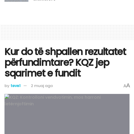
Kur do të shpallen rezultatet
përfundimtare? KQZ jep
sqarimet e fundit
A
by
teve1
2 muaj ago
A