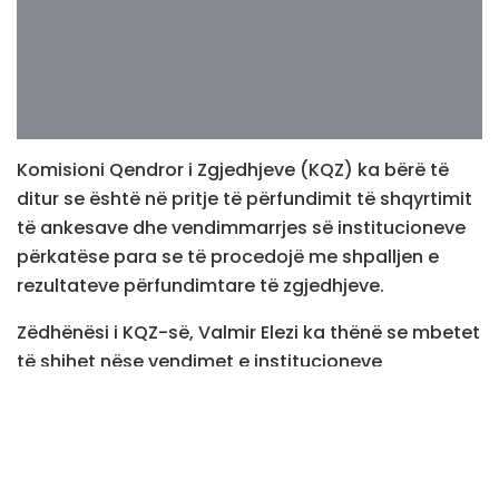
Komisioni Qendror i Zgjedhjeve (KQZ) ka bërë të
ditur se është në pritje të përfundimit të shqyrtimit
të ankesave dhe vendimmarrjes së institucioneve
përkatëse para se të procedojë me shpalljen e
rezultateve përfundimtare të zgjedhjeve.
Zëdhënësi i KQZ-së, Valmir Elezi ka thënë se mbetet
të shihet nëse vendimet e institucioneve
kompetente do të përmbajnë obligime konkrete
për t’u zbatuar nga KQZ-ja.
“KQZ është në pritje të përfundimit të shqyrtimit të