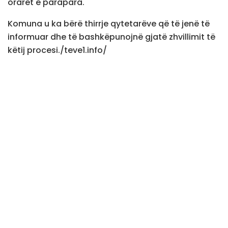
oraret e parapara.
Komuna u ka bërë thirrje qytetarëve që të jenë të
informuar dhe të bashkëpunojnë gjatë zhvillimit të
këtij procesi./teve1.info/