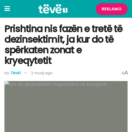
REKLAMO
​Prishtina nis fazën e tretë të
dezinsektimit, ja kur do të
spërkaten zonat e
kryeqytetit
A
by
Tëvë1
2 muaj ago
A