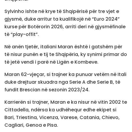
Sylvinho ishte në krye të Shqipërisë për tre vjet e
gjysmë, duke arritur ta kualifikojë në “Euro 2024”
kurse për Botërorin 2026, arriti deri në gjysmëfinale
të “play-offit”.
Në anën tjetër, italiani Maran është i gatshëm për
të nisur punën e tij te Shqipëria, ky synimi primar do
të jetë vendi i parë në Ligën e Kombeve.
Maran 62-vjeçar, si trajner ka punuar vetëm në Itali
duke drejtuar skuadra nga Serie A dhe Serie B, të
fundit Brescian në sezonin 2023/24.
Karrierën si trajner, Maran e ka nisur në vitin 2002 te
Cittadella, ndërsa ka udhëhequr edhe ekipet si
Bari, Triestina, Vicenza, Varese, Catania, Chievo,
Cagliari, Genoa e Pisa.