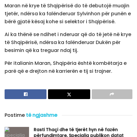
Maran në krye të Shqipërisë do të debutojë muajin
tjetër, ndërsa ka falënderuar Sylvinhon për punën e
bërë gjatë kësaj kohe si selektor i Shqipërisë.
Ai ka thënë se ndihet i nderuar që do të jetë në krye
të Shqipërisë, ndërsa ka falënderuar Dukën për
besimin që ka treguar ndaj tij.
Për italianin Maran, Shqipëria është kombëtarja e
parë që e drejton në karrierën e tij si trajner.
Postime
të ngjashme
Rasti Thaçi dhe të tjerët hyn në fazën
përfundimtare, Specialja publikon datat