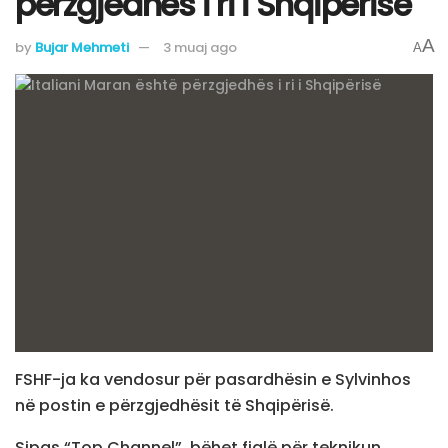
përzgjedhës i ri i Shqipërisë
A
by
Bujar Mehmeti
3 muaj ago
A
FSHF-ja ka vendosur për pasardhësin e Sylvinhos
në postin e përzgjedhësit të Shqipërisë.
Sipas “Top Channel”, bëhet fjalë për teknikun