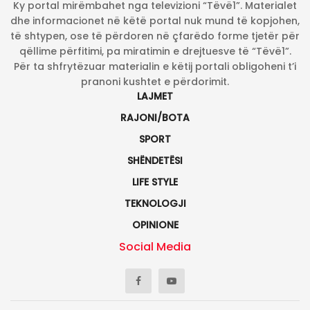
Ky portal mirëmbahet nga televizioni “Tëvë1”. Materialet
dhe informacionet në këtë portal nuk mund të kopjohen,
të shtypen, ose të përdoren në çfarëdo forme tjetër për
qëllime përfitimi, pa miratimin e drejtuesve të “Tëvë1”.
Për ta shfrytëzuar materialin e këtij portali obligoheni t’i
pranoni kushtet e përdorimit.
LAJMET
RAJONI/BOTA
SPORT
SHËNDETËSI
LIFE STYLE
TEKNOLOGJI
OPINIONE
Social Media