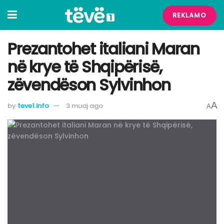
REKLAMO
Prezantohet italiani Maran
në krye të Shqipërisë,
zëvendëson Sylvinhon
A
by
teve1.info
3 muaj ago
A