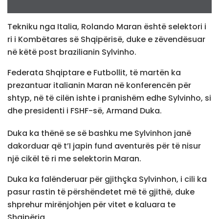
Tekniku nga Italia, Rolando Maran është selektori i
ri i Kombëtares së Shqipërisë, duke e zëvendësuar
në këtë post brazilianin Sylvinho.
Federata Shqiptare e Futbollit, të martën ka
prezantuar italianin Maran në konferencën për
shtyp, në të cilën ishte i pranishëm edhe Sylvinho, si
dhe presidenti i FSHF-së, Armand Duka.
Duka ka thënë se së bashku me Sylvinhon janë
dakorduar që t’I japin fund aventurës për të nisur
një cikël të ri me selektorin Maran.
Duka ka falënderuar për gjithçka Sylvinhon, i cili ka
pasur rastin të përshëndetet më të gjithë, duke
shprehur mirënjohjen për vitet e kaluara te
Shqipëria.