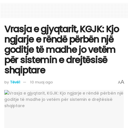
Vrasja e gjyqtarit, KGJK: Kjo
ngjarje e rëndë përbën një
goditje të madhe jo vetëm
për sistemin e drejtësisë
shqiptare
A
by
Tëvë1
10 muaj ago
A