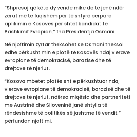
“Shpresoj që këto dy vende mike do të jenë ndër
zërat më të fuqishëm për të shtyrë përpara
aplikimin e Kosovës për shtet kandidat të
Bashkimit Evropian,” tha Presidentja Osmani.
Në njoftimin zyrtar theksohet se Osmani theksoi
edhe përkushtimin e plotë të Kosovës ndaj vlerave
evropiane të demokracisë, barazisë dhe të
drejtave të njeriut.
“Kosova mbetet plotësisht e përkushtuar ndaj
vlerave evropiane të demokracisë, barazisë dhe të
drejtave të njeriut, ndërsa miqësia dhe partneriteti
me Austrinë dhe Slloveninë janë shtylla të
rëndësishme të politikës së jashtme të vendit,”
përfundon njoftimi.