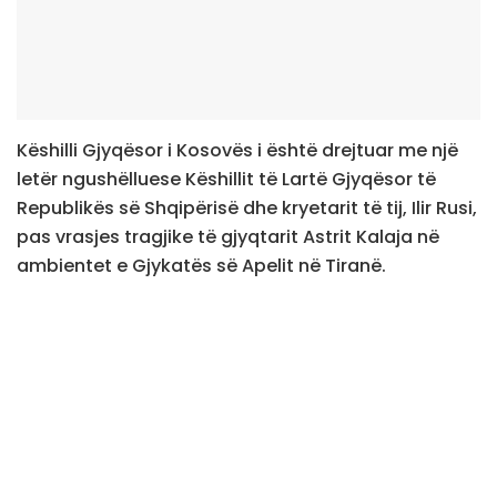
Këshilli Gjyqësor i Kosovës i është drejtuar me një
letër ngushëlluese Këshillit të Lartë Gjyqësor të
Republikës së Shqipërisë dhe kryetarit të tij, Ilir Rusi,
pas vrasjes tragjike të gjyqtarit Astrit Kalaja në
ambientet e Gjykatës së Apelit në Tiranë.
KGJK ka shprehur dhimbjen dhe tronditjen për këtë
akt të rëndë që, sipas tyre, prek jo vetëm sistemin e
drejtësisë në Shqipëri, por gjithë shoqërinë dhe
vlerat e shtetit të së drejtës.
“Kjo ngjarje e rëndë përbën një goditje të madhe jo
vetëm për sistemin e drejtësisë shqiptare, por për