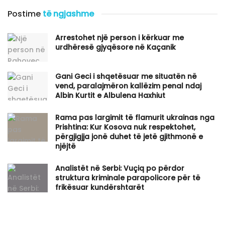
Postime
të ngjashme
Arrestohet një person i kërkuar me
urdhëresë gjyqësore në Kaçanik
Gani Geci i shqetësuar me situatën në
vend, paralajmëron kallëzim penal ndaj
Albin Kurtit e Albulena Haxhiut
Rama pas largimit të flamurit ukrainas nga
Prishtina: Kur Kosova nuk respektohet,
përgjigjja jonë duhet të jetë gjithmonë e
njëjtë
Analistët në Serbi: Vuçiq po përdor
struktura kriminale parapolicore për të
frikësuar kundërshtarët