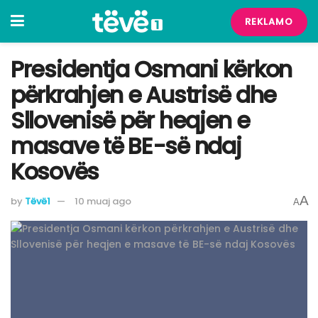
REKLAMO
Presidentja Osmani kërkon
përkrahjen e Austrisë dhe
Sllovenisë për heqjen e
masave të BE-së ndaj
Kosovës
A
by
Tëvë1
10 muaj ago
A