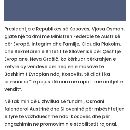
Presidentja e Republikës së Kosovës, Vjosa Osmani,
gjatë një takimi me Ministren Federale të Austrisë
për Evropë, Integrim dhe Familje, Claudia Plakolm,
dhe Sekretaren e Shtetit të Sllovenisë për Çështje
Evropiane, Neva Grašič, ka kërkuar përkrahjen e
këtyre dy vendeve për heqjen e masave të
Bashkimit Evropian ndaj Kosovës, të cilat i ka
cilësuar si “të pajustifikuara në raport me arritjet e
vendit”.
Në takimin që u zhvillua së fundmi, Osmani
falenderoi Austrinë dhe Slloveninë për mbështetjen
e tyre të vazhdueshme ndaj Kosovës dhe për
angazhimin në promovimin e stabilitetit rajonal.