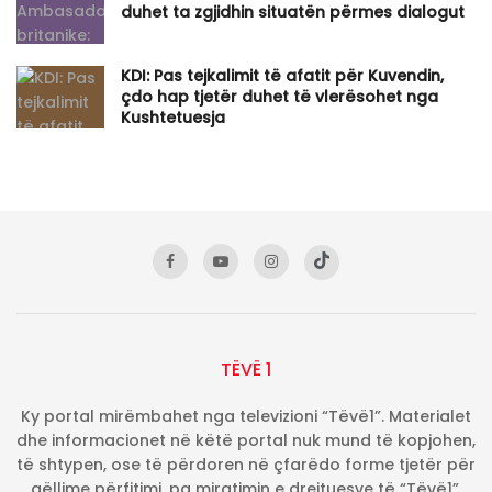
duhet ta zgjidhin situatën përmes dialogut
KDI: Pas tejkalimit të afatit për Kuvendin,
çdo hap tjetër duhet të vlerësohet nga
Kushtetuesja
TËVË 1
Ky portal mirëmbahet nga televizioni “Tëvë1”. Materialet
dhe informacionet në këtë portal nuk mund të kopjohen,
të shtypen, ose të përdoren në çfarëdo forme tjetër për
qëllime përfitimi, pa miratimin e drejtuesve të “Tëvë1”.