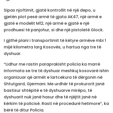
Sipas njoftimit, gjatë kontrollit në një depo, u
gjetën plot pesë armë të gjata AK47, një armë e
gjatë e modelit M12, një armë e gjatë e një
prodhuesi të panjohur, si dhe një pistoletë Glock.
I gjithë plani i transportimit të këtyre armëve mbi 1
mijë kilometra larg Kosovës, u hartua nga tre të
dyshuar.
“Lidhur me rastin paraprakisht policia ka marrë
informata se tre të dyshuar meshkuj kosovarë ishin
organizuar që armët e lartcekura të dërgonin në
Shtutgard, Gjermani. Me urdhër të prokurorit janë
bastisur shtëpitë e të dyshuarve mirëpo, të
dyshuarit nuk janë hasur dhe të njëjtit janë në
kërkim të policisë. Rasti në procedurë hetimore”, ka
bërë të ditur Policia.