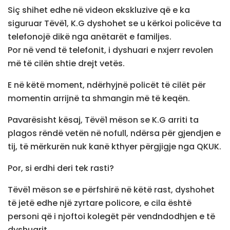
Siç shihet edhe në videon ekskluzive që e ka
siguruar Tëvë1, K.G dyshohet se u kërkoi policëve ta
telefonojë dikë nga anëtarët e familjes.
Por në vend të telefonit, i dyshuari e nxjerr revolen
më të cilën shtie drejt vetës.
E në këtë moment, ndërhyjnë policët të cilët për
momentin arrijnë ta shmangin më të keqën.
Pavarësisht kësaj, Tëvë1 mëson se K.G arriti ta
plagos rëndë vetën në nofull, ndërsa për gjendjen e
tij, të mërkurën nuk kanë kthyer përgjigje nga QKUK.
Por, si erdhi deri tek rasti?
Tëvë1 mëson se e përfshirë në këtë rast, dyshohet
të jetë edhe një zyrtare policore, e cila është
personi që i njoftoi kolegët për vendndodhjen e të
dyshuarit.