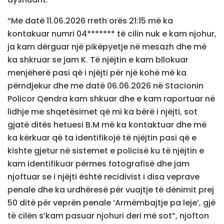
“Me datë 11.06.2026 rreth orës 21:15 më ka
kontakuar numri 04******* të cilin nuk e kam njohur,
ja kam dërguar një pikëpyetje në mesazh dhe më
ka shkruar se jam K. Të njëjtin e kam bllokuar
menjëherë pasi që i njëjti për një kohë më ka
përndjekur dhe me datë 06.06.2026 në Stacionin
Policor Qendra kam shkuar dhe e kam raportuar në
lidhje me shqetësimet që mi ka bërë i njëjti, sot
gjatë ditës hetuesi B.M më ka kontaktuar dhe më
ka kërkuar që ta identifikojë të njëjtin pasi që e
kishte gjetur në sistemet e policisë ku të njëjtin e
kam identifikuar përmes fotografisë dhe jam
njoftuar se i njëjti është recidivist i disa veprave
penale dhe ka urdhëresë për vuajtje të dënimit prej
50 ditë për veprën penale ‘Armëmbajtje pa leje’, gjë
të cilën s’kam pasuar njohuri deri më sot”, njofton