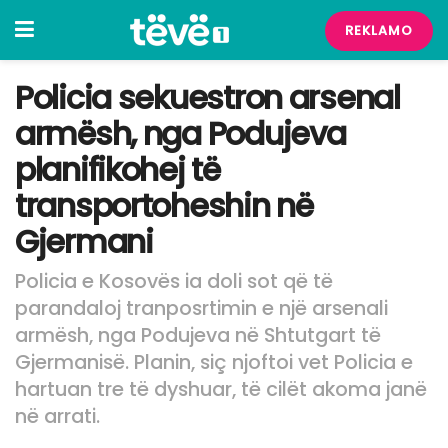
REKLAMO
Policia sekuestron arsenal
armësh, nga Podujeva
planifikohej të
transportoheshin në
Gjermani
Policia e Kosovës ia doli sot që të
parandaloj tranposrtimin e një arsenali
armësh, nga Podujeva në Shtutgart të
Gjermanisë. Planin, siç njoftoi vet Policia e
hartuan tre të dyshuar, të cilët akoma janë
në arrati.