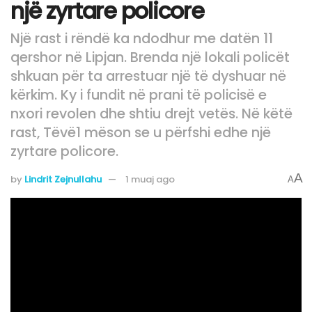
një zyrtare policore
Një rast i rëndë ka ndodhur me datën 11
qershor në Lipjan. Brenda një lokali policët
shkuan për ta arrestuar një të dyshuar në
kërkim. Ky i fundit në prani të policisë e
nxori revolen dhe shtiu drejt vetës. Në këtë
rast, Tëvë1 mëson se u përfshi edhe një
zyrtare policore.
A
by
Lindrit Zejnullahu
1 muaj ago
A