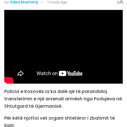
A
by
Adea Mustafaj
1 muaj ago
A
Policia e Kosovës ia ka dalë që të parandaloj
transferimin e një arsenali armësh nga Podujeva në
Shtutgard të Gjermanisë.
Për këtë njoftoi vet organi shtetëror i zbatimit të
ligjit.