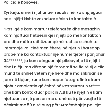
Policia e Kosovës.
Zyrtarja, emër i njohur për redaksinë, ka shpjeguar
se si njëjti kishte vazhduar sërish ta kontaktojë.
“Pasi që e kam marrur telefonatën dhe mesazhin
kam njoftuar hetuesin që i njëjti po më kontakton
pra dhe më ka udhëzuar që në rast se e shoh ta
informojë Policinë menjëherë, në rrjetin Ëhatsapp
prapë më ka kontaktuar një numër tjetër i panjohur
04*******, ja kam dërguar një pikëpyetje të njëjtit
dhe i njëjti ma dërgon një fotografi selfie të tij e cila
mund të shihet vetëm një herë dhe ma shkruan se
jam në Lipjan, kur e kam hapur fotografinë e kam
njohur ambientin që është në Restaurantin M****
dhe kam kontaktuar policin A.B ku të njëjtin e kam
njoftuar se një person me urdhëresë për vuajte të
dënimit me 50 ditë burg për ‘Armëmbajtje pa leje’