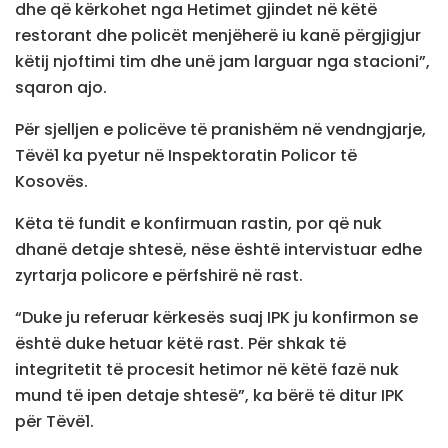
dhe që kërkohet nga Hetimet gjindet në këtë
restorant dhe policët menjëherë iu kanë përgjigjur
këtij njoftimi tim dhe unë jam larguar nga stacioni”,
sqaron ajo.
Për sjelljen e policëve të pranishëm në vendngjarje,
Tëvë1 ka pyetur në Inspektoratin Policor të
Kosovës.
Këta të fundit e konfirmuan rastin, por që nuk
dhanë detaje shtesë, nëse është intervistuar edhe
zyrtarja policore e përfshirë në rast.
“Duke ju referuar kërkesës suaj IPK ju konfirmon se
është duke hetuar këtë rast. Për shkak të
integritetit të procesit hetimor në këtë fazë nuk
mund të ipen detaje shtesë”, ka bërë të ditur IPK
për Tëvë1.