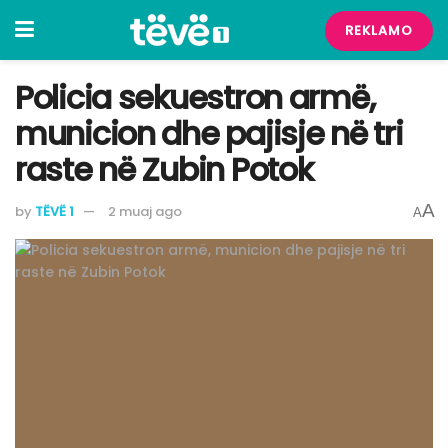
REKLAMO
Policia sekuestron armë,
municion dhe pajisje në tri
raste në Zubin Potok
A
by
TËVË 1
2 muaj ago
A