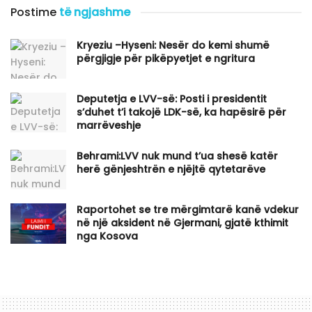
Postime
të ngjashme
Kryeziu –Hyseni: Nesër do kemi shumë
përgjigje për pikëpyetjet e ngritura
Deputetja e LVV-së: Posti i presidentit
s’duhet t’i takojë LDK-së, ka hapësirë për
marrëveshje
Behrami:LVV nuk mund t’ua shesë katër
herë gënjeshtrën e njëjtë qytetarëve
Raportohet se tre mërgimtarë kanë vdekur
në një aksident në Gjermani, gjatë kthimit
nga Kosova