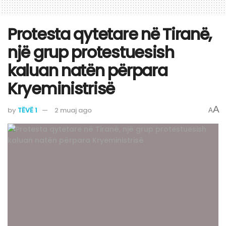
Protesta qytetare në Tiranë,
një grup protestuesish
kaluan natën përpara
Kryeministrisë
A
by
TËVË 1
2 muaj ago
A