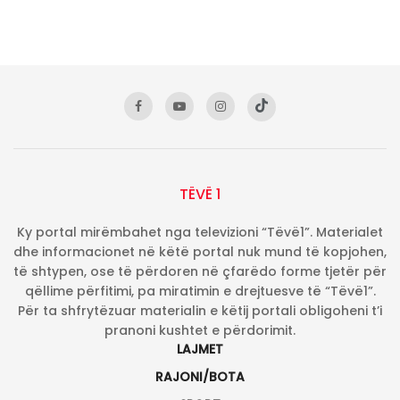
TËVË 1
Ky portal mirëmbahet nga televizioni “Tëvë1”. Materialet
dhe informacionet në këtë portal nuk mund të kopjohen,
të shtypen, ose të përdoren në çfarëdo forme tjetër për
qëllime përfitimi, pa miratimin e drejtuesve të “Tëvë1”.
Për ta shfrytëzuar materialin e këtij portali obligoheni t’i
pranoni kushtet e përdorimit.
LAJMET
RAJONI/BOTA