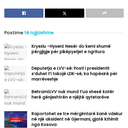
Postime
të ngjashme
Kryeziu –Hyseni: Nesër do kemi shumë
përgjigje për pikëpyetjet e ngritura
Deputetja e LVV-së: Posti i presidentit
s’duhet t’i takojë LDK-së, ka hapësirë për
marrëveshje
Behrami:LVV nuk mund t’ua shesë katër
herë gënjeshtrën e njëjtë qytetarëve
Raportohet se tre mërgimtarë kanë vdekur
në një aksident në Gjermani, gjatë kthimit
nga Kosova