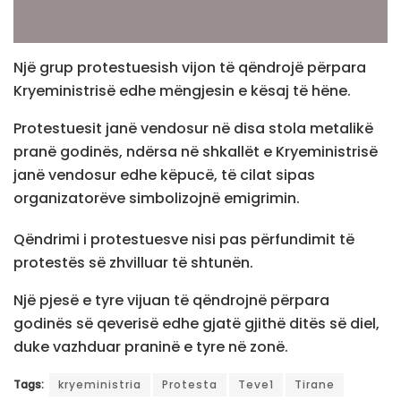
Një grup protestuesish vijon të qëndrojë përpara
Kryeministrisë edhe mëngjesin e kësaj të hëne.
Protestuesit janë vendosur në disa stola metalikë
pranë godinës, ndërsa në shkallët e Kryeministrisë
janë vendosur edhe këpucë, të cilat sipas
organizatorëve simbolizojnë emigrimin.
Qëndrimi i protestuesve nisi pas përfundimit të
protestës së zhvilluar të shtunën.
Një pjesë e tyre vijuan të qëndrojnë përpara
godinës së qeverisë edhe gjatë gjithë ditës së diel,
duke vazhduar praninë e tyre në zonë.
Tags:
kryeministria
Protesta
Teve1
Tirane