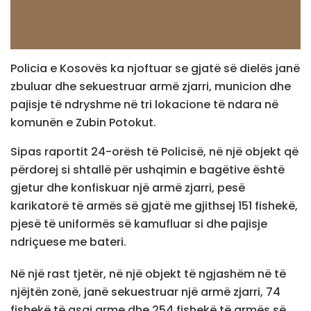
Policia e Kosovës ka njoftuar se gjatë së dielës janë
zbuluar dhe sekuestruar armë zjarri, municion dhe
pajisje të ndryshme në tri lokacione të ndara në
komunën e Zubin Potokut.
Sipas raportit 24-orësh të Policisë, në një objekt që
përdorej si shtallë për ushqimin e bagëtive është
gjetur dhe konfiskuar një armë zjarri, pesë
karikatorë të armës së gjatë me gjithsej 151 fishekë,
pjesë të uniformës së kamufluar si dhe pajisje
ndriçuese me bateri.
Në një rast tjetër, në një objekt të ngjashëm në të
njëjtën zonë, janë sekuestruar një armë zjarri, 74
fishekë të asaj arme dhe 254 fishekë të armës së