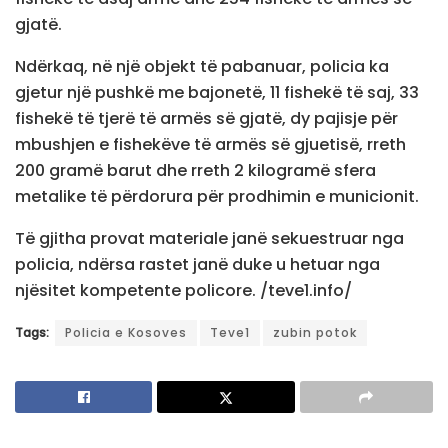
gjatë.
Ndërkaq, në një objekt të pabanuar, policia ka
gjetur një pushkë me bajonetë, 11 fishekë të saj, 33
fishekë të tjerë të armës së gjatë, dy pajisje për
mbushjen e fishekëve të armës së gjuetisë, rreth
200 gramë barut dhe rreth 2 kilogramë sfera
metalike të përdorura për prodhimin e municionit.
Të gjitha provat materiale janë sekuestruar nga
policia, ndërsa rastet janë duke u hetuar nga
njësitet kompetente policore. /teve1.info/
Tags:
Policia e Kosoves
Teve1
zubin potok