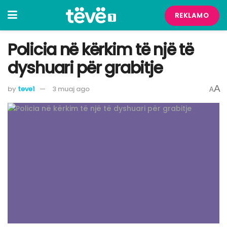
REKLAMO
Policia në kërkim të një të
dyshuari për grabitje
A
by
teve1
3 muaj ago
A