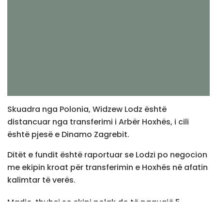
Skuadra nga Polonia, Widzew Lodz është
distancuar nga transferimi i Arbër Hoxhës, i cili
është pjesë e Dinamo Zagrebit.
Ditët e fundit është raportuar se Lodzi po negocion
me ekipin kroat për transferimin e Hoxhës në afatin
kalimtar të verës.
Madje, thuhej se ekipi polak do të paguajë 5
milionë euro për kartonin e sulmuesit të krahut, i cili