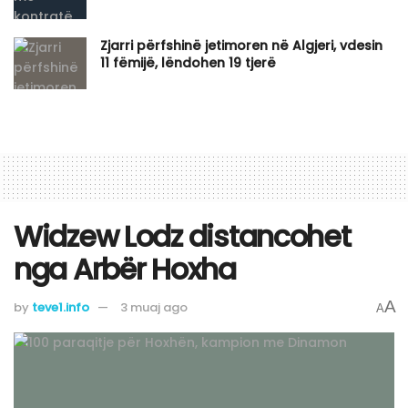
Zjarri përfshinë jetimoren në Algjeri, vdesin
11 fëmijë, lëndohen 19 tjerë
Widzew Lodz distancohet
nga Arbër Hoxha
A
by
teve1.info
3 muaj ago
A