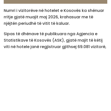
Numri i vizitorëve në hotelet e Kosovës ka shënuar
rritje gjatë muajit maj 2026, krahasuar me të
njëjtën periudhë të vitit të kaluar.
Sipas të dhënave të publikuara nga Agjencia e
Statistikave të Kosovës (ASK), gjatë majit të këtij
viti në hotele janë regjistruar gjithsej 69.081 vizitorë,
prej të cilëve 25.026 ishin vizitorë vendorë dhe
44.055 vizitorë të huaj, përcjell KosovaPress.
Krahasuar me majin e vitit 2025, kur ishin regjistruar
61.931 vizitorë, numri i përgjithshëm i mysafirëve në
hotele është rritur për 11,5 për qind.
ASK bën të ditur se gjatë kësaj periudhe janë
realizuar gjithsej 155.599 net-qëndrime. Nga to,
88.957 ose 57,2 për qind janë realizuar nga vizitorët