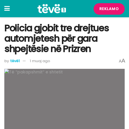
REKLAMO
Policia gjobit tre drejtues
automjetesh për gara
shpejtësie në Prizren
A
by
tëvë1
1 muaj ago
A