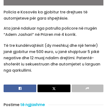
Policia e Kosovës ka gjobitur tre drejtues të
automjeteve për gara shpejtësie.
Ata janë ndaluar nga patrulla policore në rrugën
“Adem Jashari” në Prizren më 4 korrik.
Të tre kundërvajtësit (dy meshkuj dhe një femër)
janë gjobitur me 500 euro, u janë shqiptuar 5 pikë
negative dhe 12 muaj ndalim drejtimi. Patentë-
shoferët iu sekuestruan dhe automjetet u larguan
nga qarkullimi.
Postime
të ngjashme