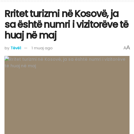
​Rritet turizmi në Kosovë, ja
sa është numri i vizitorëve të
huaj në maj
A
by
Tëvë1
1 muaj ago
A