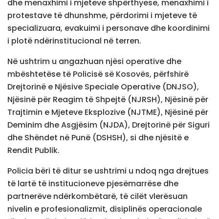
dhe menaxhimi i mjeteve shpërthyese, menaxhimi i
protestave të dhunshme, përdorimi i mjeteve të
specializuara, evakuimi i personave dhe koordinimi
i plotë ndërinstitucional në terren.
Në ushtrim u angazhuan njësi operative dhe
mbështetëse të Policisë së Kosovës, përfshirë
Drejtorinë e Njësive Speciale Operative (DNJSO),
Njësinë për Reagim të Shpejtë (NJRSH), Njësinë për
Trajtimin e Mjeteve Eksplozive (NJTME), Njësinë për
Deminim dhe Asgjësim (NJDA), Drejtorinë për Siguri
dhe Shëndet në Punë (DSHSH), si dhe njësitë e
Rendit Publik.
Policia bëri të ditur se ushtrimi u ndoq nga drejtues
të lartë të institucioneve pjesëmarrëse dhe
partnerëve ndërkombëtarë, të cilët vlerësuan
nivelin e profesionalizmit, disiplinës operacionale