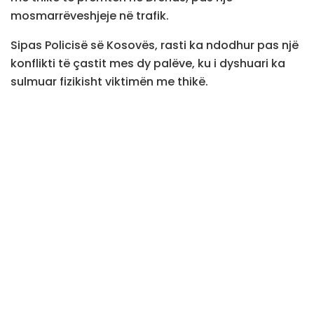
mosmarrëveshjeje në trafik.
Sipas Policisë së Kosovës, rasti ka ndodhur pas një
konflikti të çastit mes dy palëve, ku i dyshuari ka
sulmuar fizikisht viktimën me thikë.
Policia ka bërë të ditur se viktima është duke marrë
trajtim mjekësor në QKUK, ndërsa i dyshuari
ndodhet në arrati dhe është duke u kërkuar nga
autoritetet.
Policia ka bërë të ditur se rasti është në hetime.
“Është raportuar se pas një mosmarrëveshje në
trafik, i dyshuari mashkull kosovar, e ka sulmuar
fizikisht me thikë viktimën. Viktima ka pranuar
tretman mjekësor QKUK-së, ndërsa i dyshuari
gjendet në arrati. Rasti nën hetime”, thuhet në