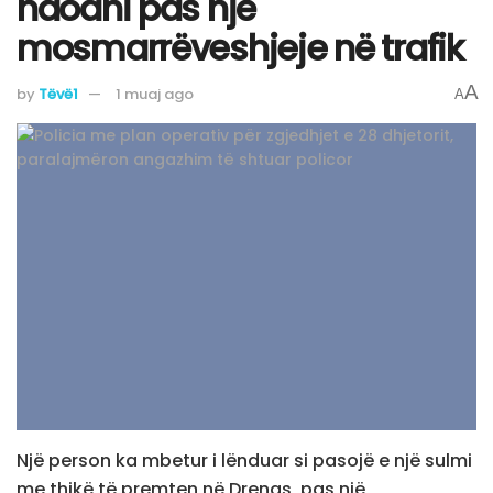
ndodhi pas një
mosmarrëveshjeje në trafik
A
by
Tëvë1
1 muaj ago
A
Një person ka mbetur i lënduar si pasojë e një sulmi
me thikë të premten në Drenas, pas një