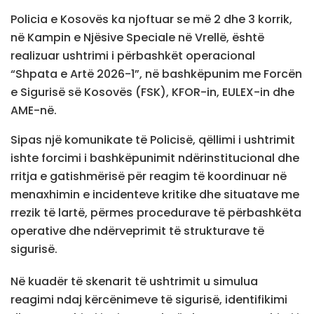
Policia e Kosovës ka njoftuar se më 2 dhe 3 korrik,
në Kampin e Njësive Speciale në Vrellë, është
realizuar ushtrimi i përbashkët operacional
“Shpata e Artë 2026-1”, në bashkëpunim me Forcën
e Sigurisë së Kosovës (FSK), KFOR-in, EULEX-in dhe
AME-në.
Sipas një komunikate të Policisë, qëllimi i ushtrimit
ishte forcimi i bashkëpunimit ndërinstitucional dhe
rritja e gatishmërisë për reagim të koordinuar në
menaxhimin e incidenteve kritike dhe situatave me
rrezik të lartë, përmes procedurave të përbashkëta
operative dhe ndërveprimit të strukturave të
sigurisë.
Në kuadër të skenarit të ushtrimit u simulua
reagimi ndaj kërcënimeve të sigurisë, identifikimi