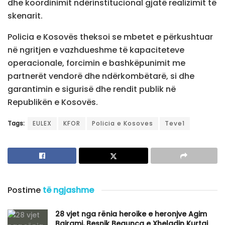
dhe koordinimit ndërinstitucional gjatë realizimit të
skenarit.
Policia e Kosovës theksoi se mbetet e përkushtuar
në ngritjen e vazhdueshme të kapaciteteve
operacionale, forcimin e bashkëpunimit me
partnerët vendorë dhe ndërkombëtarë, si dhe
garantimin e sigurisë dhe rendit publik në
Republikën e Kosovës.
Tags:
EULEX
KFOR
Policia e Kosoves
Teve1
Postime
të ngjashme
​28 vjet nga rënia heroike e heronjve Agim
Bajrami, Besnik Begunca e Xheladin Kurtaj