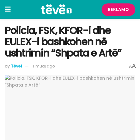
REKLAMO
Policia, FSK, KFOR-i dhe
EULEX-i bashkohen në
ushtrimin “Shpata e Artë”
A
by
Tëvë1
1 muaj ago
A