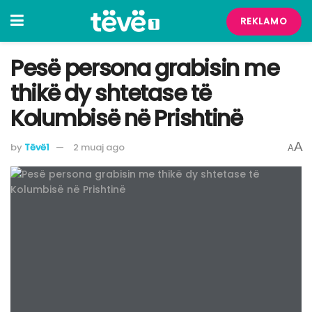
REKLAMO
Pesë persona grabisin me
thikë dy shtetase të
Kolumbisë në Prishtinë
A
by
Tëvë1
2 muaj ago
A