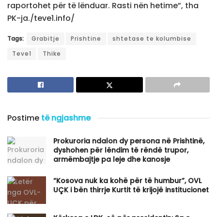
raportohet për të lënduar. Rasti nën hetime”, tha
PK-ja./teve1.info/
Tags:
Grabitje
Prishtine
shtetase te kolumbise
Teve1
Thike
Postime
të ngjashme
Prokuroria ndalon dy persona në Prishtinë,
dyshohen për lëndim të rëndë trupor,
armëmbajtje pa leje dhe kanosje
“Kosova nuk ka kohë për të humbur”, OVL
UÇK i bën thirrje Kurtit të krijojë institucionet