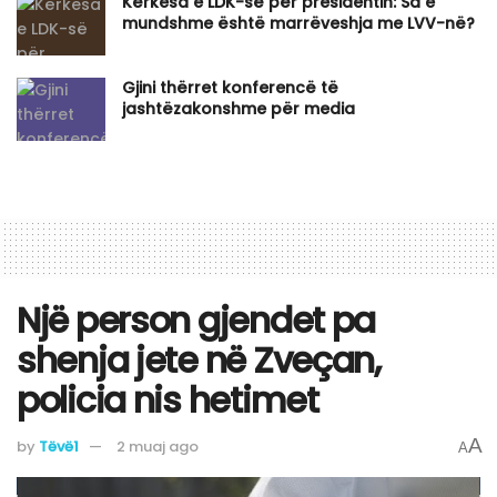
Kërkesa e LDK-së për presidentin: Sa e
mundshme është marrëveshja me LVV-në?
Gjini thërret konferencë të
jashtëzakonshme për media
Një person gjendet pa
shenja jete në Zveçan,
policia nis hetimet
A
by
Tëvë1
2 muaj ago
A