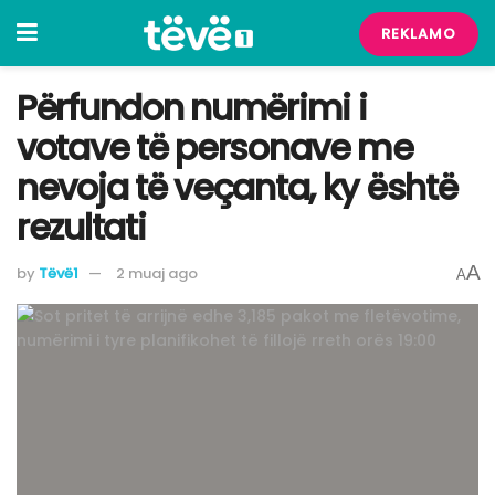
REKLAMO
Përfundon numërimi i
votave të personave me
nevoja të veçanta, ky është
rezultati
A
by
Tëvë1
2 muaj ago
A