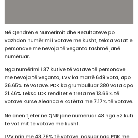
Në Qendrën e Numërimit dhe Rezultateve po
vazhdon numërimi i votave me kusht, teksa votat e
personave me nevoja të veçanta tashmë janë
numëruar.
Nga numërimi i 37 kutive të votave të personave
me nevoja të veçanta, LVV ka marrë 649 vota, apo
36.65% të votave. PDK ka grumbulluar 380 vota apo
21.46% teksa LDK renditet e treta me 13.66% të
votave kurse Aleanca e katërta me 7.17% të votave.
Në anën tjetër në QNR janë numëruar 48 nga 52 kuti
të votimit të votave me kusht.
LVV prin me 43.76% të votave, pasuar nga PDK me