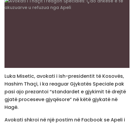
Luka Misetic, avokati i ish-presidentit të Kosovës,
Hashim Thaçi, i ka reaguar Gjykatës Speciale pak
pasi ajo prezantoi “standardet e gjykimit të drejtë
gjatë proceseve gjyqësore” në këtë gjykatë në
Hagë.
Avokati shkroi në një postim në Facbook se Apeli i
Gjykatës Speciale ka refuzuar çdo kërkesë të ish-