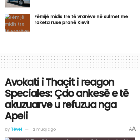
Fëmijë midis tre të vrarëve në sulmet me
raketa ruse pranë Kievit
​Avokati i Thaçit i reagon
Speciales: Çdo ankesë e të
akuzuarve u refuzua nga
Apeli
A
by
Tëvë1
2 muaj ago
A