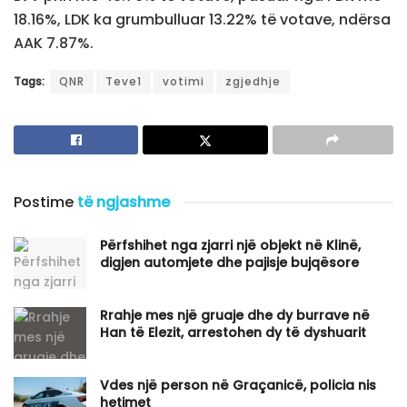
18.16%, LDK ka grumbulluar 13.22% të votave, ndërsa
AAK 7.87%.
Tags:
QNR
Teve1
votimi
zgjedhje
Postime
të ngjashme
Përfshihet nga zjarri një objekt në Klinë,
digjen automjete dhe pajisje bujqësore
Rrahje mes një gruaje dhe dy burrave në
Han të Elezit, arrestohen dy të dyshuarit
Vdes një person në Graçanicë, policia nis
hetimet