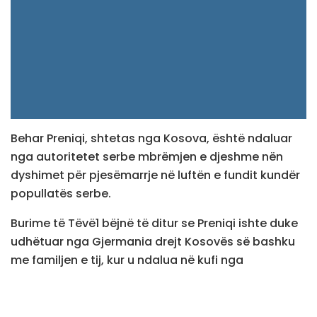
Behar Preniqi, shtetas nga Kosova, është ndaluar
nga autoritetet serbe mbrëmjen e djeshme nën
dyshimet për pjesëmarrje në luftën e fundit kundër
popullatës serbe.
Burime të Tëvë1 bëjnë të ditur se Preniqi ishte duke
udhëtuar nga Gjermania drejt Kosovës së bashku
me familjen e tij, kur u ndalua në kufi nga
autoritetet serbe.
Sipas informacioneve, ai është ndaluar për 48 orë,