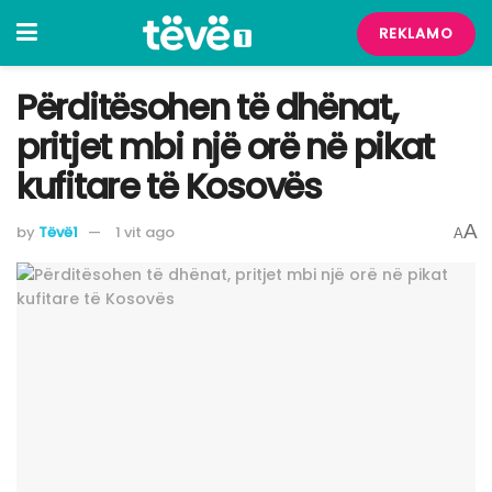
REKLAMO
Përditësohen të dhënat,
pritjet mbi një orë në pikat
kufitare të Kosovës
A
by
Tëvë1
1 vit ago
A