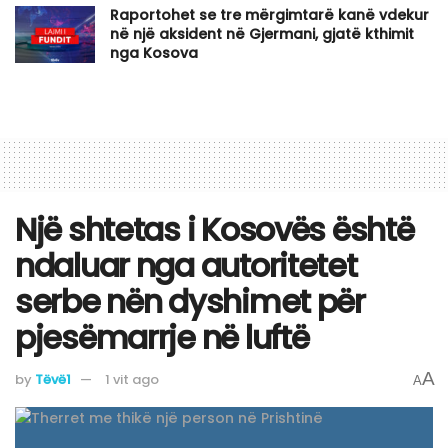
Raportohet se tre mërgimtarë kanë vdekur
në një aksident në Gjermani, gjatë kthimit
nga Kosova
Një shtetas i Kosovës është
ndaluar nga autoritetet
serbe nën dyshimet për
pjesëmarrje në luftë
A
by
Tëvë1
1 vit ago
A