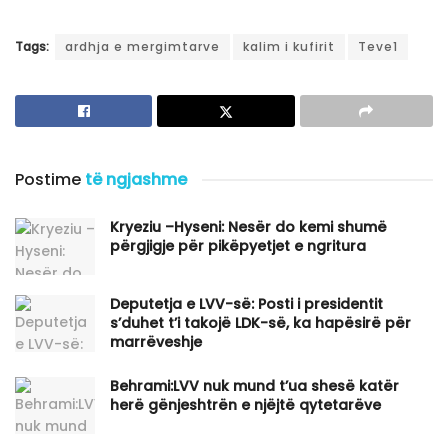
Tags:
ardhja e mergimtarve
kalim i kufirit
Teve1
Postime
të ngjashme
Kryeziu –Hyseni: Nesër do kemi shumë
përgjigje për pikëpyetjet e ngritura
Deputetja e LVV-së: Posti i presidentit
s’duhet t’i takojë LDK-së, ka hapësirë për
marrëveshje
Behrami:LVV nuk mund t’ua shesë katër
herë gënjeshtrën e njëjtë qytetarëve