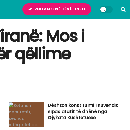
REKLAMO NË TËVË1.INFO
iranë: Mos i
r qëllime
Dështon konstituimi i Kuvendit
sipas afatit të dhënë nga
Gjykata Kushtetuese