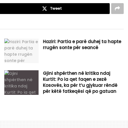
Tweet
Haziri: Partia e parë duhej ta hapte
rrugën sonte për seancë
Gjini shpërthen në kritika ndaj
Kurtit: Po ia qet faqen e zezë
Kosovës, ka për t’u gjykuar rëndë
për këtë fatkeqësi që po gatuan