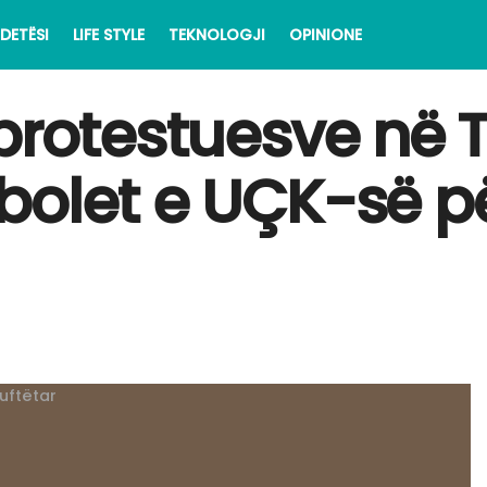
DETËSI
LIFE STYLE
TEKNOLOGJI
OPINIONE
protestuesve në T
bolet e UÇK-së pë