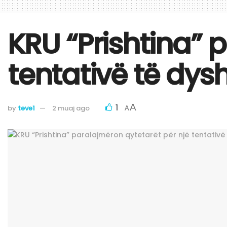
KRU “Prishtina” 
tentativë të dy
1
A
by
teve1
2 muaj ago
A