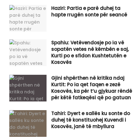
Haziri: Partia e parë duhej ta
hapte rrugën sonte për seancë
Spahiu: Vetëvendosje po ia vë
sopatën vetes në këmbën e saj,
Kurti po e sfidon Kushtetutën e
Kosovës
Gjini shpërthen në kritika ndaj
Kurtit: Po ia qet faqen e zezë
Kosovës, ka për t’u gjykuar rëndë
për këtë fatkeqësi që po gatuan
Tahiri: Dyert e sallës ku sonte do
duhej të konstituohej Kuvendi i
Kosovës, janë të mbyllura