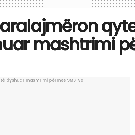
paralajmëron qyte
shuar mashtrimi 