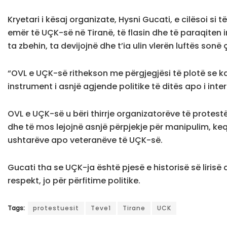
Kryetari i kësaj organizate, Hysni Gucati, e cilësoi si
emër të UÇK-së në Tiranë, të flasin dhe të paraqiten
ta zbehin, ta devijojnë dhe t’ia ulin vlerën luftës sonë 
“OVL e UÇK-së rithekson me përgjegjësi të plotë se 
instrument i asnjë agjende politike të ditës apo i int
OVL e UÇK-së u bëri thirrje organizatorëve të protest
dhe të mos lejojnë asnjë përpjekje për manipulim, k
ushtarëve apo veteranëve të UÇK-së.
Gucati tha se UÇK-ja është pjesë e historisë së lirisë
respekt, jo për përfitime politike.
Tags:
protestuesit
Teve1
Tirane
UCK