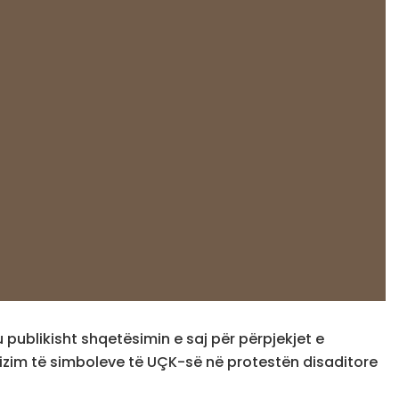
publikisht shqetësimin e saj për përpjekjet e
zim të simboleve të UÇK-së në protestën disaditore