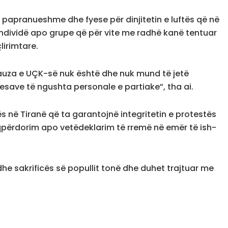
 të papranueshme dhe fyese për dinjitetin e luftës që në
 individë apo grupe që për vite me radhë kanë tentuar
çlirimtare.
kauza e UÇK-së nuk është dhe nuk mund të jetë
eresave të ngushta personale e partiake”, tha ai.
ës në Tiranë që ta garantojnë integritetin e protestës
eqpërdorim apo vetëdeklarim të rremë në emër të ish-
 dhe sakrificës së popullit tonë dhe duhet trajtuar me