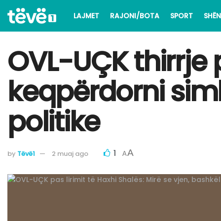
LAJMET
RAJONI/BOTA
SPORT
SHËN
​OVL-UÇK thirrje 
keqpërdorni sim
politike
1
A
by
Tëvë1
2 muaj ago
A