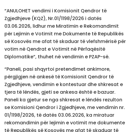
“ANULOHET vendimi i Komisionit Qendror të
Zgjedhjeve (KQZ), Nr.01/1198/2026 i datës
03.06.2026, lidhur me Miratimin e Rekomandimit
për Lejimin e Votimit me Dokumente të Republikës
së Kosovës me afat të skaduar të vlefshmërisë për
votim në Qendrat e Votimit në Përfaqësitë
Diplomatike”, thuhet në vendimin e PZAP-së.
“Paneli, pasi shqyrtoi pretendimet ankimore,
përgjigjen në ankesë të Komisionit Qendror të
Zgjedhjeve, vendimin e kontestuar dhe shkresat e
tjera të lëndës, gjeti se ankesa është e bazuar.
Paneli ka gjetur se nga shkresat e lëndës rezulton
se Komisioni Qendror i Zgjedhjeve, me vendimin nr.
01/1198/2026, të datës 03.06.2026, ka miratuar
rekomandimin për lejimin e votimit me dokumente
të Republikës së Kosovës me afat të skaduar të