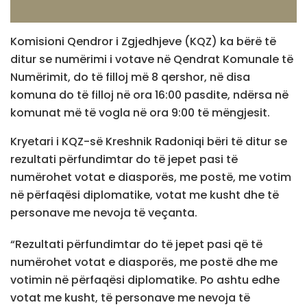
Komisioni Qendror i Zgjedhjeve (KQZ) ka bërë të
ditur se numërimi i votave në Qendrat Komunale të
Numërimit, do të filloj më 8 qershor, në disa
komuna do të filloj në ora 16:00 pasdite, ndërsa në
komunat më të vogla në ora 9:00 të mëngjesit.
Kryetari i KQZ-së Kreshnik Radoniqi bëri të ditur se
rezultati përfundimtar do të jepet pasi të
numërohet votat e diasporës, me postë, me votim
në përfaqësi diplomatike, votat me kusht dhe të
personave me nevoja të veçanta.
“Rezultati përfundimtar do të jepet pasi që të
numërohet votat e diasporës, me postë dhe me
votimin në përfaqësi diplomatike. Po ashtu edhe
votat me kusht, të personave me nevoja të