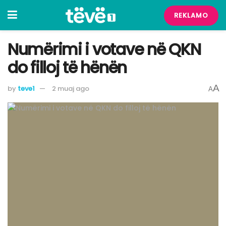
REKLAMO
Numërimi i votave në QKN
do filloj të hënën
A
by
teve1
2 muaj ago
A