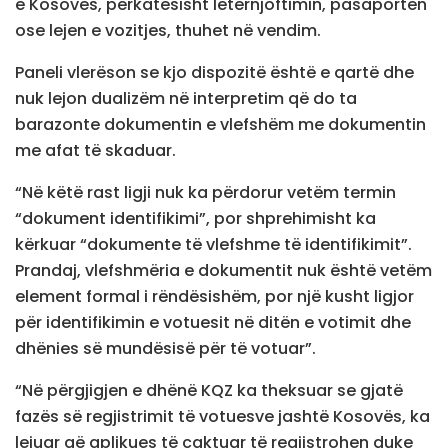
e Kosovës, përkatësisht letërnjoftimin, pasaportën
ose lejen e vozitjes, thuhet në vendim.
Paneli vlerëson se kjo dispozitë është e qartë dhe
nuk lejon dualizëm në interpretim që do ta
barazonte dokumentin e vlefshëm me dokumentin
me afat të skaduar.
“Në këtë rast ligji nuk ka përdorur vetëm termin
“dokument identifikimi”, por shprehimisht ka
kërkuar “dokumente të vlefshme të identifikimit”.
Prandaj, vlefshmëria e dokumentit nuk është vetëm
element formal i rëndësishëm, por një kusht ligjor
për identifikimin e votuesit në ditën e votimit dhe
dhënies së mundësisë për të votuar”.
“Në përgjigjen e dhënë KQZ ka theksuar se gjatë
fazës së regjistrimit të votuesve jashtë Kosovës, ka
lejuar që aplikues të caktuar të regjistrohen duke