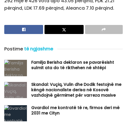
292 mijë e 426 vota apo 43.05 përqind, PDK 21.21
përqind, LDK 17.69 përqind, Aleanca 7.10 përqind.
Postime
të ngjashme
Familja Berisha deklaron se pavarësisht
sulmit ata do të rikthehen në shtëpi
Skandal: Vuçiq, Vulin dhe Dodik festojnë me
këngë nacionaliste derisa në Kosovë
vazhdojnë gërmimet për varreza masive
Gvardiol me kontratë të re, firmos deri më
2031 me Cityn