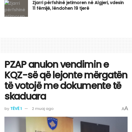
Zjarri përfshinë jetimoren në Algjeri, vdesin
11 fëmijë, lëndohen 19 tjerë
​PZAP anulon vendimin e
KQZ-së që lejonte mërgatën
të votojë me dokumente të
skaduara
A
by
TËVË 1
2 muaj ago
A