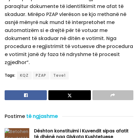
paraqitur dokumente të identifikimit me afat të
skaduar. Mirëpo PZAP vlerëson se kjo rrethanë në
asnjë mënyrë nuk mund të interpretohet me
automatizëm si e drejtë për të votuar me
dokument të skaduar në ditën e votimit. Nga
procedura e regjistrimit të votuesve dhe procedura
e votimit janë dy faza të ndryshme të procesit
zgjedhor”.
Tags:
KQZ
PZAP
Teve1
Postime
të ngjashme
Dështon konstituimi i Kuvendit sipas afatit
të dhënë nga Gjykata Kushtetuese