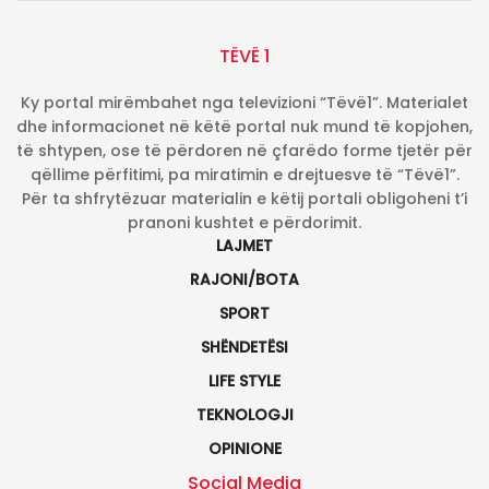
TËVË 1
Ky portal mirëmbahet nga televizioni “Tëvë1”. Materialet
dhe informacionet në këtë portal nuk mund të kopjohen,
të shtypen, ose të përdoren në çfarëdo forme tjetër për
qëllime përfitimi, pa miratimin e drejtuesve të “Tëvë1”.
Për ta shfrytëzuar materialin e këtij portali obligoheni t’i
pranoni kushtet e përdorimit.
LAJMET
RAJONI/BOTA
SPORT
SHËNDETËSI
LIFE STYLE
TEKNOLOGJI
OPINIONE
Social Media