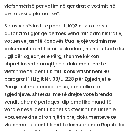
vlefshmërisë për votim në qendrat e votimit në
përfaqësi diplomatike”.
Sipas vlerësimit të panelit, KQZ nuk ka pasur
autorizim ligjor që përmes vendimit administrativ,
votuesve jashtë Kosovës t’ua lejojë votimin me
dokument identifikimi të skaduar, në një situatë kur
Ligji për Zgjedhjet e Përgjithshme kërkon
shprehimisht paraqitjen e dokumenteve të
vlefshme të identifikimit. Konkretisht neni 90
paragrafi 1 i Ligjit Nr. 08/L-228 për Zgjedhjet e
Përgjithshme përcakton se, për qëllim të
zgjedhjeve, shtetasi me të drejtë vote brenda
vendit dhe në përfaqësi diplomatike mund të
votojë nëse identifikohet saktësisht në Listën e
Votuesve dhe ofron njërin prej dokumenteve të
vlefshme të identifikimit të lëshuara nga Republika