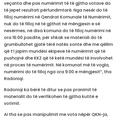
veçanta dhe pas numërimit të të gjitha votave do
të jepet rezultati përfundimtarë. Nga nesër do të
filloj numërimi në Qendrat Komunale të Numërimit,
nuk do të filloj në të gjithat në mëngjesin e së
nesërmes, në disa komuna do të filloj numërimi në
ora 16:00 pasdite, për shkak se materiali do të
grumbullohet gjatë tërë natës sonte dhe me qëllim
që t’i japim mundësi ekipeve të numërimit që të
pushojnë dhe KKZ që të ketë mundësi të involvohet
në proces të numërimit. Në komunat më të vogla,
numërimi do të filloj nga ora 9:00 e mëngjesit”, tha
Radoniqi.
Radoniqi ka bërë të ditur se pas pranimit të
materialit do të verifikohen të gjitha kutitë e
votimit.
Ai tha se pas manipulimit me vota nëpër QKN-ja,