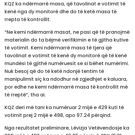
KQZ ka ndërmarrë masa, që tavolinat e votimit të
kenë nga dy monitorë dhe do të ketë masa të
rrepta të kontrollit.
“Ne kemi ndërmarrë masat, ne pasi që të pranojmë
materialin do ta bëjmë verifikimin e të gjitha kutive
të votimit. Kemi ndërmarrë masa të tjera që
tavolinat e votimit të kenë dy monitorë që të kenë
mundësi të gjithë numëruesit se si bëhet numërimi.
Nuk besoj që do të ketë ndonjë tentim të
manipulimit siç ka ndodhur në zgjedhjet e kaluara,
por edhe ne kemi ndërmarrë masa të kontrollit më
të rreptë”, tha ai.
KQZ deri më tani ka numëruar 2 mijë e 429 kuti të
votimit prej 2 mijë e 498, apo 97.24 përqind.
Nga rezultatet preliminare, Lëvizja Vetëvendosje ka