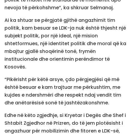
nevoja të përkohshme”, ka shkruar Selmanaj.
Ai ka shtuar se përgjatë gjithë angazhimit tim
politik, kam besuar se LDK-ja nuk është thjesht një
subjekt politik, por një ideal, një mision
shtetformues, një identitet politik dhe moral që ka
mbajtur gjallë shoqërinë tonë, frymën
institucionale dhe orientimin perëndimor të
Kosovës.
“Pikërisht për këtë arsye, çdo përgjegjësi që më
është besuar e kam trajtuar me përkushtim, me
kujdes e ndershmëri dhe respekt ndaj vendit tim
dhe anëtarësisë sonë të jashtëzakonshme.
Edhe në këto zgjedhje, si Kryetar i Degës dhe Shef i
Shtabit Zgjedhor në Prizren, do të jem plotësisht i
angazhuar për mobilizimin dhe fitoren e LDK-së,