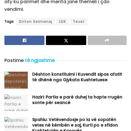
aty ku parimet dhe merita janë themeli i çdo
vendimi.
Tags:
Driton Selmanaj
LDK
Teve1
Postime
të ngjashme
Dështon konstituimi i Kuvendit sipas afatit
të dhënë nga Gjykata Kushtetuese
Haziri: Partia e parë duhej ta hapte rrugën
sonte për seancë
Spahiu: Vetëvendosje po ia vë sopatën
vetes në këmbën e saj, Kurti po e sfidon
Kushtetutën e Kosovës