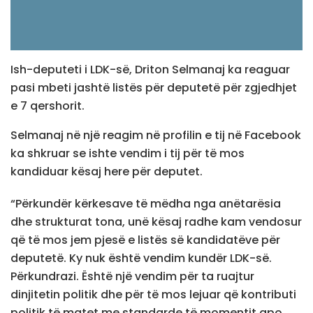
Ish-deputeti i LDK-së, Driton Selmanaj ka reaguar
pasi mbeti jashtë listës për deputetë për zgjedhjet
e 7 qershorit.
Selmanaj në një reagim në profilin e tij në Facebook
ka shkruar se ishte vendim i tij për të mos
kandiduar kësaj here për deputet.
“Përkundër kërkesave të mëdha nga anëtarësia
dhe strukturat tona, unë kësaj radhe kam vendosur
që të mos jem pjesë e listës së kandidatëve për
deputetë. Ky nuk është vendim kundër LDK-së.
Përkundrazi. Është një vendim për ta ruajtur
dinjitetin politik dhe për të mos lejuar që kontributi
politik të matet me standarde të momentit apo