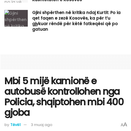
Gjini shpërthen në kritika ndaj Kurtit: Po ia
qet faqen e zezë Kosovës, ka për t’u
gjykuar rëndë për këtë fatkeqësi që po
gatuan
Mbi 5 mijë kamionë e
autobusë kontrollohen nga
Policia, shqiptohen mbi 400
gjoba
A
by
Tëvë1
3 muaj ago
A