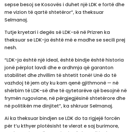
sepse besoj se Kosovës i duhet një LDK e fortë dhe
me vizion të qartë shtetëror”, ka theksuar
Selmanaj.
Tutje kryetari i degës së LDK-së në Prizren ka
theksuar se LDK-ja është më e madhe se secili prej
nesh.
“LDK-ja është një ideal, është bindje është historia
jonë përplot lavdi dhe e ardhmja që garanton
stabilitet dhe zhvillim të shtetit tonë! Unë do të
vazhdoj të jem aty ku kam qenë gjithmonë — në
shërbim të LDK-së dhe të qytetarëve që besojnë në
frymën rugoviane, në përgjegjësinë shtetërore dhe
në politikën me dinjitet”, ka shkruar Selmanaj.
Ai ka theksuar bindjen se LDK do ta rigjejë forcën
për t’u kthyer plotësisht te vlerat e saj burimore,