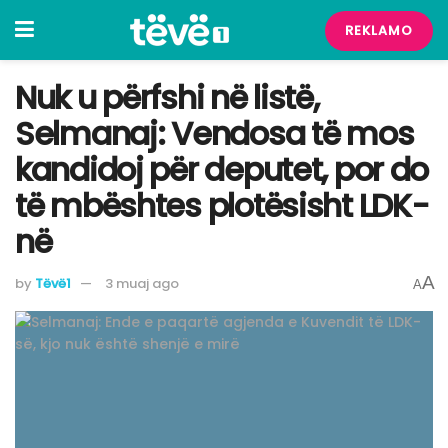
REKLAMO
Nuk u përfshi në listë,
Selmanaj: Vendosa të mos
kandidoj për deputet, por do
të mbështes plotësisht LDK-
në
A
by
Tëvë1
3 muaj ago
A