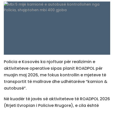
Policia e Kosovës ka njoftuar për realizimin e
aktiviteteve operative sipas planit ROADPOL për
muajin maj 2026, me fokus kontrollin e mjeteve të
transportit të mallrave dhe udhëtarëve “kamion &
autobusë”.
Në kuadër të javës së aktiviteteve të ROADPOL 2026
(Rrjeti Evropian i Policive Rrugore), e cila është
realizuar nga data 04 deri më 10 maj 2026, Policia