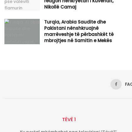
reagon nënkryetari i Kuvendit,
Nikollë Camaj
Turqia, Arabia Saudite dhe
Pakistani nënshkruajnë
marrëveshje të përbashkët të
mbrojtjes në Samitin e Mekës
FA
TËVË 1
Ky portal mirëmbahet nga televizioni “Tëvë1”.