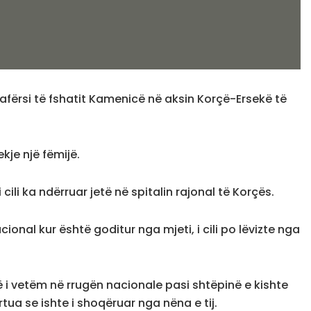
afërsi të fshatit Kamenicë në aksin Korçë-Ersekë të
kje një fëmijë.
cili ka ndërruar jetë në spitalin rajonal të Korçës.
ional kur është goditur nga mjeti, i cili po lëvizte nga
i vetëm në rrugën nacionale pasi shtëpinë e kishte
ortua se ishte i shoqëruar nga nëna e tij.