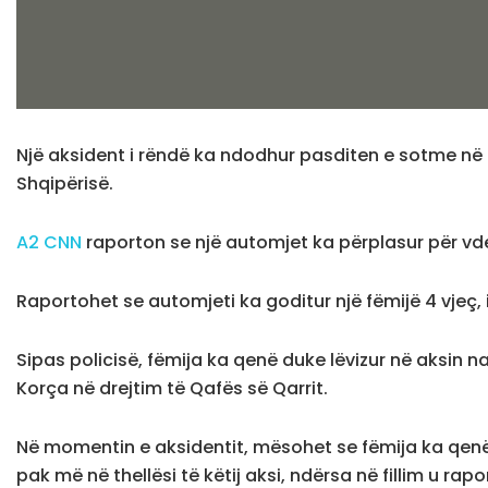
Një aksident i rëndë ka ndodhur pasditen e sotme në 
Shqipërisë.
A2 CNN
raporton se një automjet ka përplasur për vde
Raportohet se automjeti ka goditur një fëmijë 4 vjeç, i 
Sipas policisë, fëmija ka qenë duke lëvizur në aksin nac
Korça në drejtim të Qafës së Qarrit.
Në momentin e aksidentit, mësohet se fëmija ka qenë 
pak më në thellësi të këtij aksi, ndërsa në fillim u rap