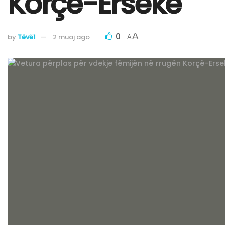
Korçë-Ersekë
0
A
by
Tëvë1
2 muaj ago
A