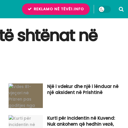
REKLAMO NË TËVË1.INFO
 të shtënat në
Një i vdekur dhe një i lënduar në
një aksident në Prishtinë
Kurti për incidentin në Kuvend:
Nuk ankohem që hedhin vezë,