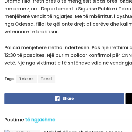
Drama filloi rreth orës 8 të mëngjesit sipas orës loka
me armë zjarri. Departamenti i Sigurisë Publike i Teksa
menjëherë vendit të ngjarjes. Me të mbërritur, i dyshuar
nga Odessa, filloi të qëllonte drejt oficerëve dhe kali
veterinare të braktisur.
Policia menjëherë rrethoi ndërtesën. Pas një rrethimi që
12:30 të pasdites. Një burim policor konfirmoi për CNN
vetë. Një nga viktimat e të shtënave vdiq në vendngja
Tags:
Teksas
Teve1
Share
Postime
të ngjashme