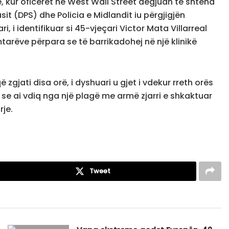
le, kur oficerët në West Wall Street dëgjuan të shtëna
sit (DPS) dhe Policia e Midlandit iu përgjigjën
i, i identifikuar si 45-vjeçari Victor Mata Villarreal
mtarëve përpara se të barrikadohej në një klinikë
 zgjati disa orë, i dyshuari u gjet i vdekur rreth orës
 se ai vdiq nga një plagë me armë zjarri e shkaktuar
rje.
Tweet