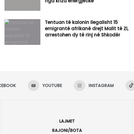
nga kriza energjetike
Tentuan të kalonin ilegalisht 15
emigrantë afrikanë drejt Malit të Zi,
arrestohen dy të rinj në Shkodër
CEBOOK
YOUTUBE
INSTAGRAM
LAJMET
RAJONI/BOTA