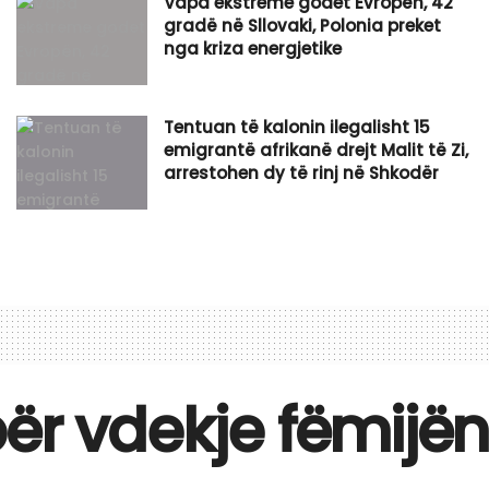
Vapa ekstreme godet Evropën, 42
gradë në Sllovaki, Polonia preket
nga kriza energjetike
Tentuan të kalonin ilegalisht 15
emigrantë afrikanë drejt Malit të Zi,
arrestohen dy të rinj në Shkodër
ër vdekje fëmijën