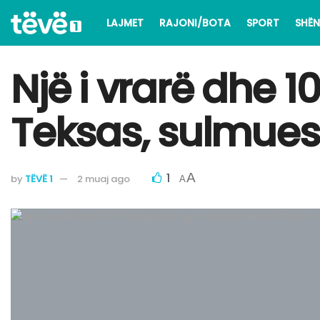
LAJMET
RAJONI/BOTA
SPORT
SHËN
Një i vrarë dhe 1
Teksas, sulmuesi
1
A
by
TËVË 1
2 muaj ago
A