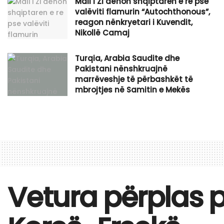
​Mali i Zi dënon shqiptaren e re pse
valëviti flamurin “Autochthonous”,
reagon nënkryetari i Kuvendit,
Nikollë Camaj
Turqia, Arabia Saudite dhe
Pakistani nënshkruajnë
marrëveshje të përbashkët të
mbrojtjes në Samitin e Mekës
Vetura përplas p