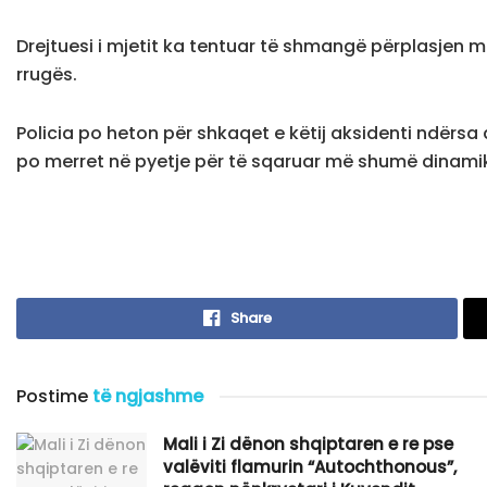
Drejtuesi i mjetit ka tentuar të shmangë përplasjen m
rrugës.
Policia po heton për shkaqet e këtij aksidenti ndërsa 
po merret në pyetje për të sqaruar më shumë dinamikë
Share
Postime
të ngjashme
​Mali i Zi dënon shqiptaren e re pse
valëviti flamurin “Autochthonous”,