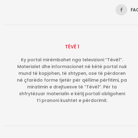
FA
TËVË 1
Ky portal mirëmbahet nga televizioni “Tëvë1”.
Materialet dhe informacionet në këtë portal nuk
mund të kopjohen, të shtypen, ose të përdoren
në çfarëdo forme tjetër për qëllime përfitimi, pa
miratimin e drejtuesve të “Tëvë1”. Për ta
shfrytëzuar materialin e këtij portali obligoheni
t’i pranoni kushtet e përdorimit.