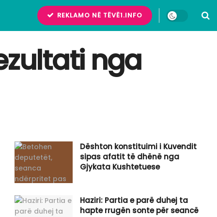
REKLAMO NË TËVË1.INFO
ezultati nga
Dështon konstituimi i Kuvendit
sipas afatit të dhënë nga
Gjykata Kushtetuese
Haziri: Partia e parë duhej ta
hapte rrugën sonte për seancë