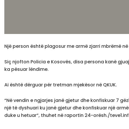
Një person është plagosur me armë zjarri mbrëmë në P
Siç njofton Policia e Kosovës, disa persona kanë gjuaj
ka pësuar lëndime.
Ai është dërguar për tretman mjekësor në QKUK.
“Në vendin e ngjarjes janë gjetur dhe konfiskuar 7 gëz
një të dyshuari ku janë gjetur dhe konfiskuar një armë
duke u hetuar”, thuhet në raportin 24-orësh./teve1.in