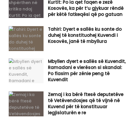
Kurtit: Po ia qet faqen e zezë
Kosovës, ka për t’u gjykuar rëndë
për këtë fatkeqësi që po gatuan
Tahiri: Dyert e sallës ku sonte do
duhej të konstituohej Kuvendi i
Kosovës, janë të mbyllura
Mbyllen dyert e sallës së Kuvendit,
Ramadani e vlerëson si skandal:
Po flasim për zënie peng të
Kuvendit
Zemaj i ka bërë ftesë deputetëve
të Vetëvendosjes që të vijnë në
Kuvend për të konstituuar
legjislaturën e re