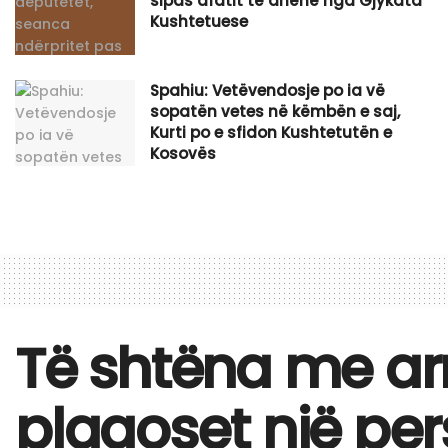
sipas afatit të dhënë nga Gjykata
Kushtetuese
Spahiu: Vetëvendosje po ia vë
sopatën vetes në këmbën e saj,
Kurti po e sfidon Kushtetutën e
Kosovës
Të shtëna me armë
plagoset një pe