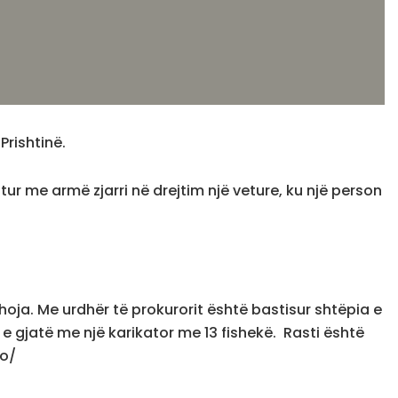
rishtinë.
tur me armë zjarri në drejtim një veture, ku një person
hoja. Me urdhër të prokurorit është bastisur shtëpia e
 e gjatë me një karikator me 13 fishekë. Rasti është
fo/