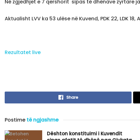
Në zgjedhjet e 7 qershorit sipas të dhënave zyrtare j
Aktualisht LVV ka 53 ulëse në Kuvend, PDK 22, LDK 18, 
Rezultatet live
Share
Postime
të ngjashme
Dështon konstituimi i Kuvendit