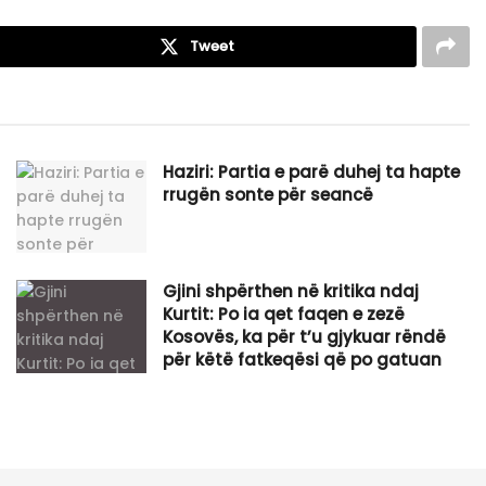
Tweet
Haziri: Partia e parë duhej ta hapte
rrugën sonte për seancë
Gjini shpërthen në kritika ndaj
Kurtit: Po ia qet faqen e zezë
Kosovës, ka për t’u gjykuar rëndë
për këtë fatkeqësi që po gatuan