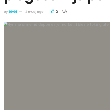
2
A
by
tëvë1
2 muaj ago
A