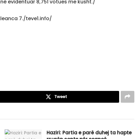
anë evidentuar 8,751 votues me kusht./
Aleanca 7./teve1.info/
Tweet
Haziri: Partia e parë duhej ta hapte