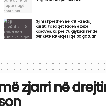
rrugën sonte për seancë
Gjini shpërthen në kritika ndaj
Kurtit: Po ia qet faqen e zezë
Kosovës, ka për t’u gjykuar rëndë
për këtë fatkeqësi që po gatuan
 zjarri në drejti
rson