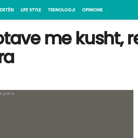
DETËSI
LIFE STYLE
TEKNOLOGJI
OPINIONE
otave me kusht, r
ra