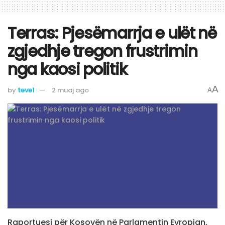
Terras: Pjesëmarrja e ulët në
zgjedhje tregon frustrimin
nga kaosi politik
A
by
teve1
2 muaj ago
A
Raportuesi për Kosovën në Parlamentin Evropian,