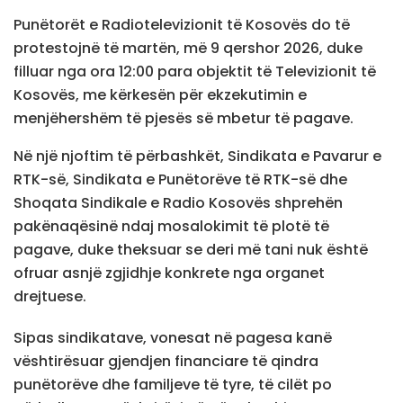
Punëtorët e Radiotelevizionit të Kosovës do të
protestojnë të martën, më 9 qershor 2026, duke
filluar nga ora 12:00 para objektit të Televizionit të
Kosovës, me kërkesën për ekzekutimin e
menjëhershëm të pjesës së mbetur të pagave.
Në një njoftim të përbashkët, Sindikata e Pavarur e
RTK-së, Sindikata e Punëtorëve të RTK-së dhe
Shoqata Sindikale e Radio Kosovës shprehën
pakënaqësinë ndaj mosalokimit të plotë të
pagave, duke theksuar se deri më tani nuk është
ofruar asnjë zgjidhje konkrete nga organet
drejtuese.
Sipas sindikatave, vonesat në pagesa kanë
vështirësuar gjendjen financiare të qindra
punëtorëve dhe familjeve të tyre, të cilët po