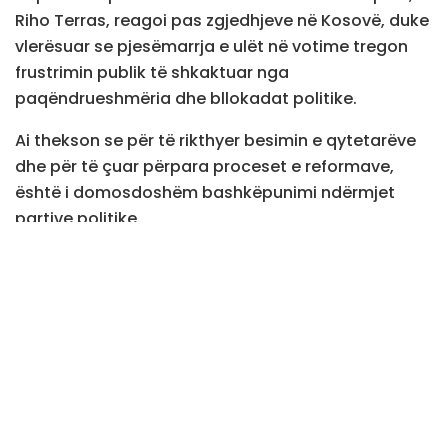
Riho Terras, reagoi pas zgjedhjeve në Kosovë, duke
vlerësuar se pjesëmarrja e ulët në votime tregon
frustrimin publik të shkaktuar nga
paqëndrueshmëria dhe bllokadat politike.
Ai thekson se për të rikthyer besimin e qytetarëve
dhe për të çuar përpara proceset e reformave,
është i domosdoshëm bashkëpunimi ndërmjet
partive politike.
“Pjesëmarrja e ulët në zgjedhjet e parakohshme të
Kosovës tregon se njerëzit janë të frustruar nga
kaosi politik. Bashkëpunimi ndërpartiak është i
nevojshëm për ta rikthyer vendin në rrugën e duhur
dhe për të ecur drejt BE-së”, shkruan ai.
Low turnout in
#Kosovo
‘s snap
elections shows that people are