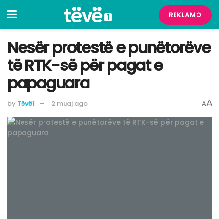
REKLAMO
Nesër protestë e punëtorëve
të RTK-së për pagat e
papaguara
A
by
Tëvë1
2 muaj ago
A