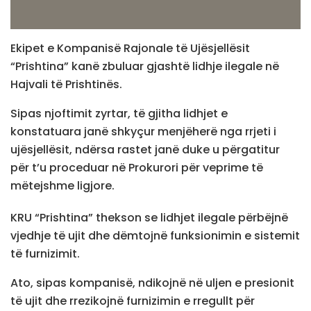
Ekipet e Kompanisë Rajonale të Ujësjellësit
“Prishtina” kanë zbuluar gjashtë lidhje ilegale në
Hajvali të Prishtinës.
Sipas njoftimit zyrtar, të gjitha lidhjet e
konstatuara janë shkyçur menjëherë nga rrjeti i
ujësjellësit, ndërsa rastet janë duke u përgatitur
për t’u proceduar në Prokurori për veprime të
mëtejshme ligjore.
KRU “Prishtina” thekson se lidhjet ilegale përbëjnë
vjedhje të ujit dhe dëmtojnë funksionimin e sistemit
të furnizimit.
Ato, sipas kompanisë, ndikojnë në uljen e presionit
të ujit dhe rrezikojnë furnizimin e rregullt për