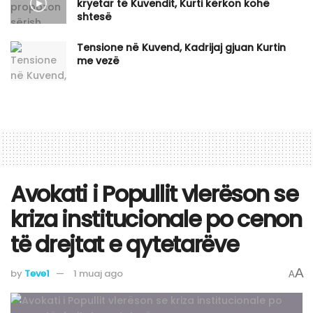
kryetar të Kuvendit, Kurti kërkon kohë
shtesë
Tensione në Kuvend, Kadrijaj gjuan Kurtin
me vezë
Avokati i Popullit vlerëson se
kriza institucionale po cenon
të drejtat e qytetarëve
A
by
Teve1
1 muaj ago
A