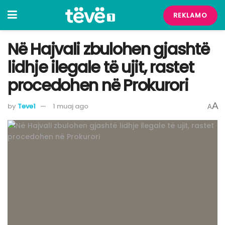
REKLAMO
Në Hajvali zbulohen gjashtë
lidhje ilegale të ujit, rastet
procedohen në Prokurori
A
by
Teve1
1 muaj ago
A