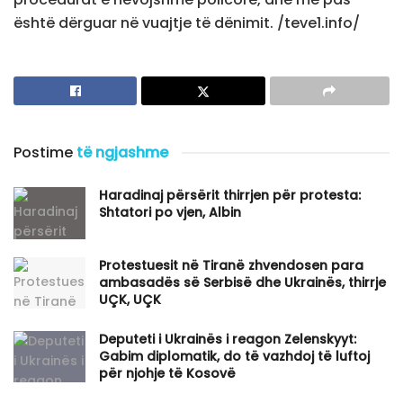
është dërguar në vuajtje të dënimit. /teve1.info/
Postime
të ngjashme
Haradinaj përsërit thirrjen për protesta:
Shtatori po vjen, Albin
Protestuesit në Tiranë zhvendosen para
ambasadës së Serbisë dhe Ukrainës, thirrje
UÇK, UÇK
​Deputeti i Ukrainës i reagon Zelenskyyt:
Gabim diplomatik, do të vazhdoj të luftoj
për njohje të Kosovë