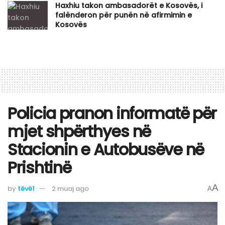
Haxhiu takon ambasadorët e Kosovës, i
falënderon për punën në afirmimin e
Kosovës
Policia pranon informatë për
mjet shpërthyes në
Stacionin e Autobusëve në
Prishtinë
A
by
tëvë1
2 muaj ago
A