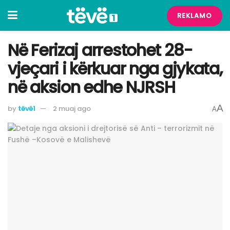
REKLAMO
Në Ferizaj arrestohet 28-
vjeçari i kërkuar nga gjykata,
në aksion edhe NJRSH
A
by
tëvë1
2 muaj ago
A