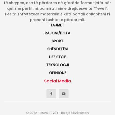
të shtypen, ose të përdoren në çfarëdo forme tjetër për
qëllime përfitimi, pa miratimin e drejtuesve të “Tëvë1”.
Për ta shfrytëzuar materialin e këtij portali obligoheni t’i
pranoni kushtet e përdorimit.
LAJMET
RAJONI/BOTA
SPORT
SHËNDETËSI
LIFE STYLE
TEKNOLOGJI
OPINIONE
Social Media
© 2022 - 2026
TËVË 1
- lexoje
tëvë
rtetën