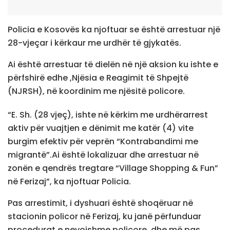
Policia e Kosovës ka njoftuar se është arrestuar një
28-vjeçar i kërkaur me urdhër të gjykatës.
Ai është arrestuar të dielën në një aksion ku ishte e
përfshirë edhe ,Njësia e Reagimit të Shpejtë
(NJRSH), në koordinim me njësitë policore.
“E. Sh. (28 vjeç), ishte në kërkim me urdhërarrest
aktiv për vuajtjen e dënimit me katër (4) vite
burgim efektiv për veprën “Kontrabandimi me
migrantë”.Ai është lokalizuar dhe arrestuar në
zonën e qendrës tregtare “Village Shopping & Fun”
në Ferizaj”, ka njoftuar Policia.
Pas arrestimit, i dyshuari është shoqëruar në
stacionin policor në Ferizaj, ku janë përfunduar
procedurat e nevojshme policore, dhe më pas