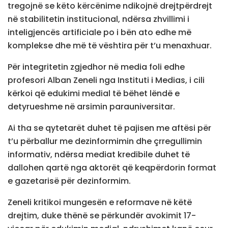
tregojnë se këto kërcënime ndikojnë drejtpërdrejt
në stabilitetin institucional, ndërsa zhvillimi i
inteligjencës artificiale po i bën ato edhe më
komplekse dhe më të vështira për t’u menaxhuar.
Për integritetin zgjedhor në media foli edhe
profesori Alban Zeneli nga Instituti i Medias, i cili
kërkoi që edukimi medial të bëhet lëndë e
detyrueshme në arsimin parauniversitar.
Ai tha se qytetarët duhet të pajisen me aftësi për
t’u përballur me dezinformimin dhe çrregullimin
informativ, ndërsa mediat kredibile duhet të
dallohen qartë nga aktorët që keqpërdorin format
e gazetarisë për dezinformim.
Zeneli kritikoi mungesën e reformave në këtë
drejtim, duke thënë se përkundër avokimit 17-