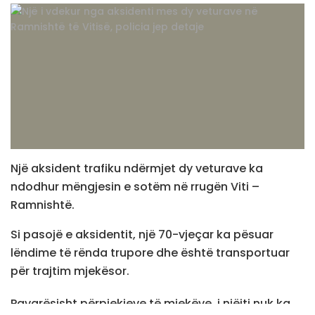
Një aksident trafiku ndërmjet dy veturave ka
ndodhur mëngjesin e sotëm në rrugën Viti –
Ramnishtë.
Si pasojë e aksidentit, një 70-vjeçar ka pësuar
lëndime të rënda trupore dhe është transportuar
për trajtim mjekësor.
Pavarësisht përpjekjeve të mjekëve, i njëjti nuk ka