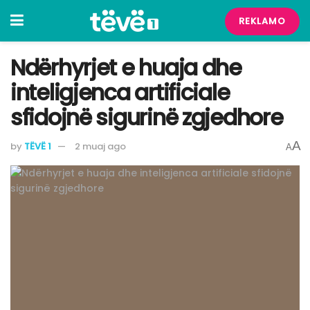
REKLAMO
Ndërhyrjet e huaja dhe
inteligjenca artificiale
sfidojnë sigurinë zgjedhore
A
by
TËVË 1
2 muaj ago
A