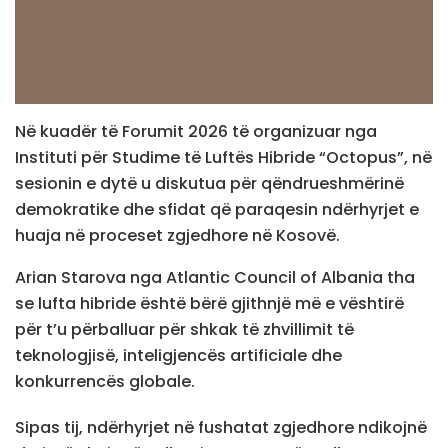
Në kuadër të Forumit 2026 të organizuar nga
Instituti për Studime të Luftës Hibride “Octopus”, në
sesionin e dytë u diskutua për qëndrueshmërinë
demokratike dhe sfidat që paraqesin ndërhyrjet e
huaja në proceset zgjedhore në Kosovë.
Arian Starova nga Atlantic Council of Albania tha
se lufta hibride është bërë gjithnjë më e vështirë
për t’u përballuar për shkak të zhvillimit të
teknologjisë, inteligjencës artificiale dhe
konkurrencës globale.
Sipas tij, ndërhyrjet në fushatat zgjedhore ndikojnë