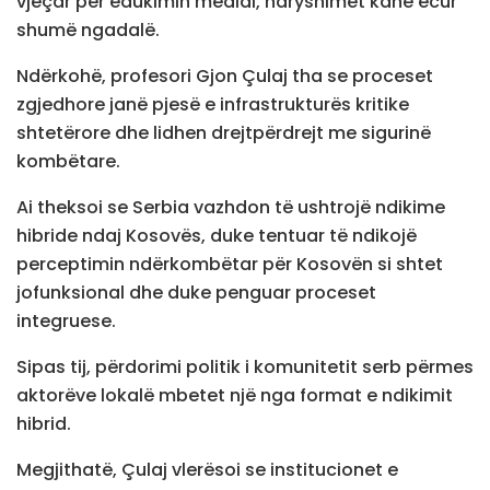
vjeçar për edukimin medial, ndryshimet kanë ecur
shumë ngadalë.
Ndërkohë, profesori Gjon Çulaj tha se proceset
zgjedhore janë pjesë e infrastrukturës kritike
shtetërore dhe lidhen drejtpërdrejt me sigurinë
kombëtare.
Ai theksoi se Serbia vazhdon të ushtrojë ndikime
hibride ndaj Kosovës, duke tentuar të ndikojë
perceptimin ndërkombëtar për Kosovën si shtet
jofunksional dhe duke penguar proceset
integruese.
Sipas tij, përdorimi politik i komunitetit serb përmes
aktorëve lokalë mbetet një nga format e ndikimit
hibrid.
Megjithatë, Çulaj vlerësoi se institucionet e