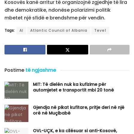
Kosovës kanë arritur të organizojnë zgjedhje të lira
dhe demokratike, ndonëse polarizimi politik
mbetet një sfidë e brendshme për vendin.
Tags:
AI
Atlantic Council of Albania
Teve1
Postime
të ngjashme
MIT: Të dielën nuk ka kufizime për
automjetet e transportit mbi 20 tonë
Gjendja në pikat kufitare, pritje deri në një
orë në Muçibabë
OVL-UÇK, e ka cilësuar si anti-Kosovë,