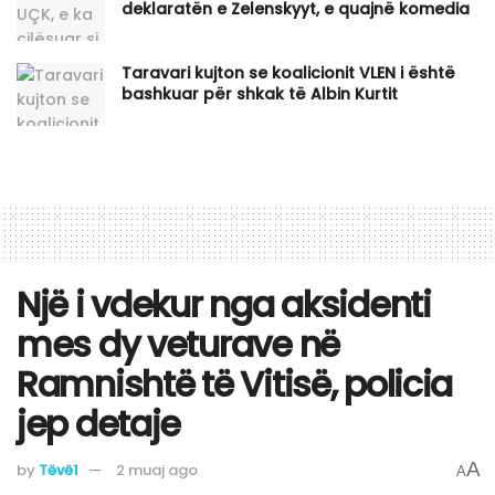
deklaratën e Zelenskyyt, e quajnë komedia
Taravari kujton se koalicionit VLEN i është
bashkuar për shkak të Albin Kurtit
Një i vdekur nga aksidenti
mes dy veturave në
Ramnishtë të Vitisë, policia
jep detaje
A
by
Tëvë1
2 muaj ago
A