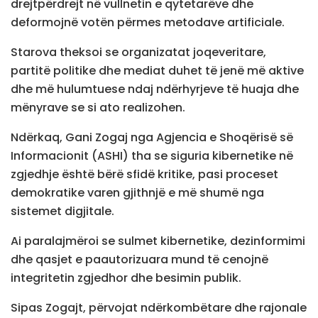
drejtpërdrejt në vullnetin e qytetarëve dhe
deformojnë votën përmes metodave artificiale.
Starova theksoi se organizatat joqeveritare,
partitë politike dhe mediat duhet të jenë më aktive
dhe më hulumtuese ndaj ndërhyrjeve të huaja dhe
mënyrave se si ato realizohen.
Ndërkaq, Gani Zogaj nga Agjencia e Shoqërisë së
Informacionit (ASHI) tha se siguria kibernetike në
zgjedhje është bërë sfidë kritike, pasi proceset
demokratike varen gjithnjë e më shumë nga
sistemet digjitale.
Ai paralajmëroi se sulmet kibernetike, dezinformimi
dhe qasjet e paautorizuara mund të cenojnë
integritetin zgjedhor dhe besimin publik.
Sipas Zogajt, përvojat ndërkombëtare dhe rajonale