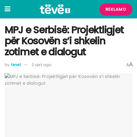
REKLAMO
MPJ e Serbisë: Projektligjet
për Kosovën s’i shkelin
zotimet e dialogut
A
by
teve1
2 vjet ago
A