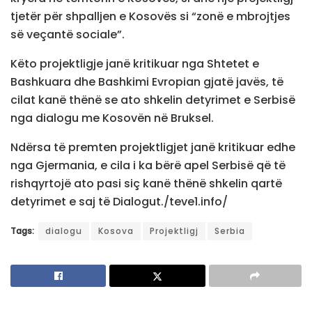
tjetër për shpalljen e Kosovës si “zonë e mbrojtjes
së veçantë sociale”.
Këto projektligje janë kritikuar nga Shtetet e
Bashkuara dhe Bashkimi Evropian gjatë javës, të
cilat kanë thënë se ato shkelin detyrimet e Serbisë
nga dialogu me Kosovën në Bruksel.
Ndërsa të premten projektligjet janë kritikuar edhe
nga Gjermania, e cila i ka bërë apel Serbisë që të
rishqyrtojë ato pasi siç kanë thënë shkelin qartë
detyrimet e saj të Dialogut./teve1.info/
Tags:
dialogu
Kosova
Projektligj
Serbia