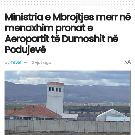
Ministria e Mbrojtjes merr në
menaxhim pronat e
Aeroportit të Dumoshit në
Podujevë
A
by
Tëvë1
2 vjet ago
A