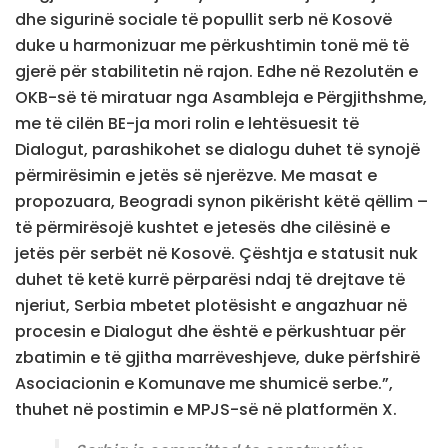
dhe sigurinë sociale të popullit serb në Kosovë
duke u harmonizuar me përkushtimin tonë më të
gjerë për stabilitetin në rajon. Edhe në Rezolutën e
OKB-së të miratuar nga Asambleja e Përgjithshme,
me të cilën BE-ja mori rolin e lehtësuesit të
Dialogut, parashikohet se dialogu duhet të synojë
përmirësimin e jetës së njerëzve. Me masat e
propozuara, Beogradi synon pikërisht këtë qëllim –
të përmirësojë kushtet e jetesës dhe cilësinë e
jetës për serbët në Kosovë. Çështja e statusit nuk
duhet të ketë kurrë përparësi ndaj të drejtave të
njeriut, Serbia mbetet plotësisht e angazhuar në
procesin e Dialogut dhe është e përkushtuar për
zbatimin e të gjitha marrëveshjeve, duke përfshirë
Asociacionin e Komunave me shumicë serbe.”,
thuhet në postimin e MPJS-së në platformën X.