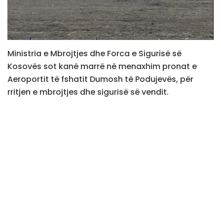
Ministria e Mbrojtjes dhe Forca e Sigurisë së
Kosovës sot kanë marrë në menaxhim pronat e
Aeroportit të fshatit Dumosh të Podujevës, për
rritjen e mbrojtjes dhe sigurisë së vendit.
Sipas Maqedoncit, vendosja e ushtarëve të FSK-së
në pronat e Aeroportit të Dumoshit është një
zhvillim domethënës për sigurinë dhe stabilitetin në
rajon.
“Kjo datë përkon edhe me ditëlindjen e Heroit të
Kosovës, strategut dhe inspiruesit të luftës sonë
çlirimtare, Komandant Zahir Pajazitit. Vendosja e
ushtarëve të Forcës së Sigurisë së Kosovës (FSK)