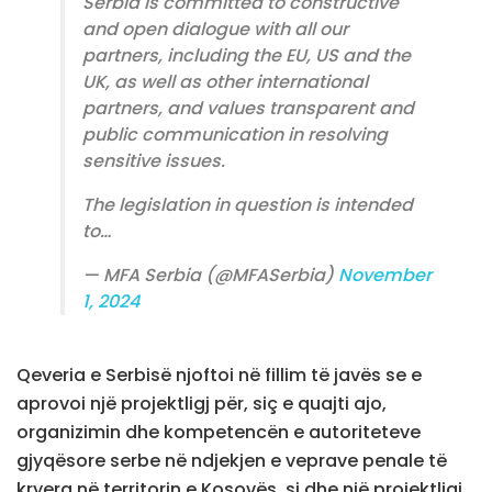
Serbia is committed to constructive
and open dialogue with all our
partners, including the EU, US and the
UK, as well as other international
partners, and values transparent and
public communication in resolving
sensitive issues.
The legislation in question is intended
to…
— MFA Serbia (@MFASerbia)
November
1, 2024
Qeveria e Serbisë njoftoi në fillim të javës se e
aprovoi një projektligj për, siç e quajti ajo,
organizimin dhe kompetencën e autoriteteve
gjyqësore serbe në ndjekjen e veprave penale të
kryera në territorin e Kosovës, si dhe një projektligj