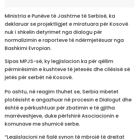
Ministria e Punëve të Jashtme të Serbisë, ka
deklaruar se projektligjet e miratuara për Kosovë
nuk i shkelin detyrimet nga dialogu për
normalizimin e raporteve të ndërmjetësuar nga
Bashkimi Evropian.
Sipas MPJS-së, ky legjislacion ka për qëllim
përmirësimin e kushteve të jetesës dhe cilësisë së
jetës për serbët në Kosovë.
Po ashtu, në reagim thuhet se, Serbia mbetet
plotësisht e angazhuar në procesin e Dialogut dhe
është e përkushtuar për zbatimin e të gjitha
marrëveshjeve, duke përfshirë Asociacionin e
komunave me shumicë serbe.
“Legjislacioni në fjalë synon të mbrojë të drejtat