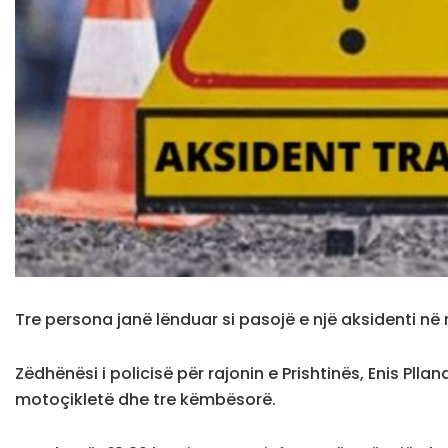
Tre persona janë lënduar si pasojë e një aksidenti në rr
Zëdhënësi i policisë për rajonin e Prishtinës, Enis Pllan
motoçikletë dhe tre këmbësorë.