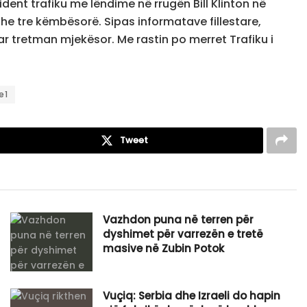
dent trafiku me lëndime në rrugën Bill Klinton në
dhe tre këmbësorë. Sipas informatave fillestare,
r tretman mjekësor. Me rastin po merret Trafiku i
e1
Tweet
Vazhdon puna në terren për
dyshimet për varrezën e tretë
masive në Zubin Potok
Vuçiq: Serbia dhe Izraeli do hapin