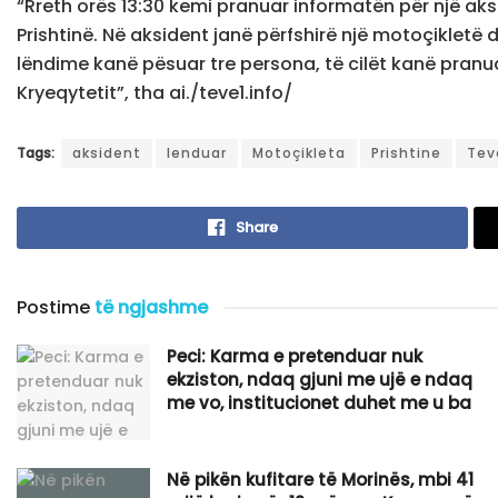
“Rreth orës 13:30 kemi pranuar informatën për një aksi
Prishtinë. Në aksident janë përfshirë një motoçikletë 
lëndime kanë pësuar tre persona, të cilët kanë pranua
Kryeqytetit”, tha ai./teve1.info/
Tags:
aksident
lenduar
Motoçikleta
Prishtine
Tev
Share
Postime
të ngjashme
Peci: Karma e pretenduar nuk
ekziston, ndaq gjuni me ujë e ndaq
me vo, institucionet duhet me u ba
Në pikën kufitare të Morinës, mbi 41