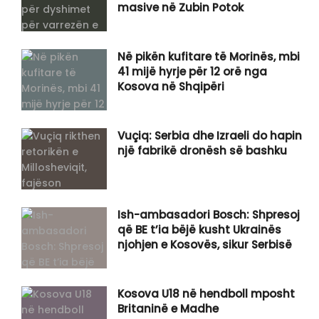
masive në Zubin Potok
Në pikën kufitare të Morinës, mbi
41 mijë hyrje për 12 orë nga
Kosova në Shqipëri
Vuçiq: Serbia dhe Izraeli do hapin
një fabrikë dronësh së bashku
Ish-ambasadori Bosch: Shpresoj
që BE t’ia bëjë kusht Ukrainës
njohjen e Kosovës, sikur Serbisë
Kosova U18 në hendboll mposht
Britaninë e Madhe