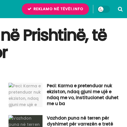
REKLAMO NË TËVË1.INFO
ë Prishtinë, të
r
Peci: Karma e pretenduar nuk
ekziston, ndaq gjuni me ujë e
ndaq me vo, institucionet duhet
me u ba
Vazhdon puna në terren për
dyshimet për varrezën e tretë