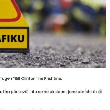
ugën “Bill Clinton” në Prishtinë.
a, tha për tëvë1.info se në aksident janë përfshirë një