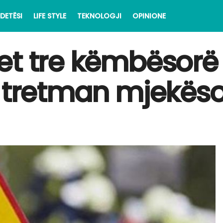
DETËSI
LIFE STYLE
TEKNOLOGJI
OPINIONE
t tre këmbësorë n
n tretman mjekëso