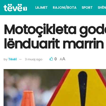
LAJMET
RAJONI/BOTA
SPORT
SHËN
Motoçikleta gode
lënduarit marri
0
A
by
Tëvë1
3 muaj ago
A