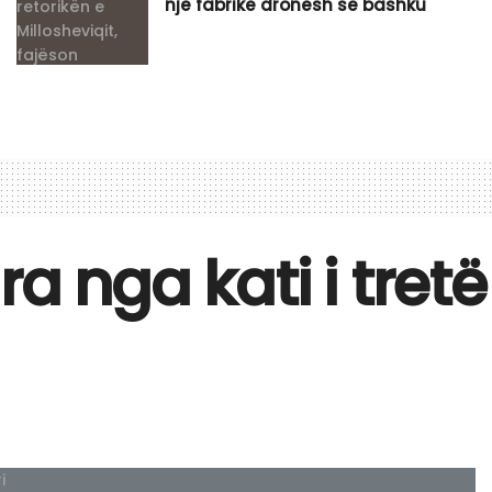
një fabrikë dronësh së bashku
a nga kati i tretë 