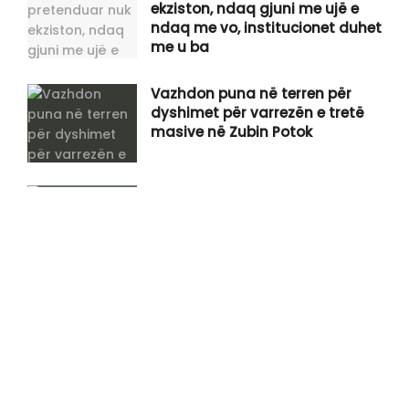
ekziston, ndaq gjuni me ujë e
ndaq me vo, institucionet duhet
me u ba
Vazhdon puna në terren për
dyshimet për varrezën e tretë
masive në Zubin Potok
Në pikën kufitare të Morinës, mbi
41 mijë hyrje për 12 orë nga
Kosova në Shqipëri
Vuçiq: Serbia dhe Izraeli do hapin
një fabrikë dronësh së bashku
Ish-ambasadori Bosch: Shpresoj