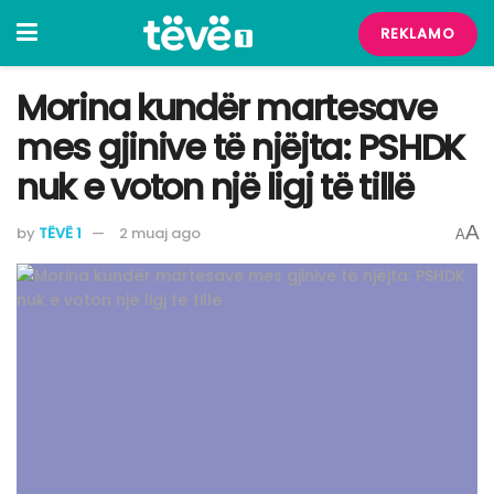
REKLAMO
Morina kundër martesave
mes gjinive të njëjta: PSHDK
nuk e voton një ligj të tillë
A
by
TËVË 1
2 muaj ago
A