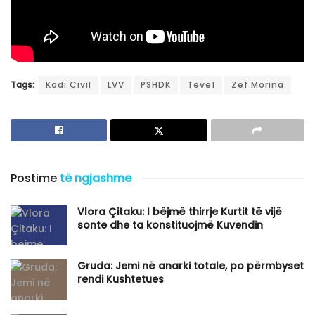
Tags:
Kodi Civil
LVV
PSHDK
Teve1
Zef Morina
Postime
të ngjashme
Vlora Çitaku: I bëjmë thirrje Kurtit të vijë
sonte dhe ta konstituojmë Kuvendin
Gruda: Jemi në anarki totale, po përmbyset
rendi Kushtetues