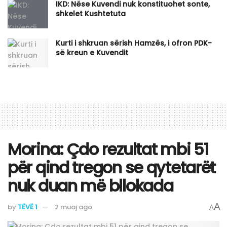
IKD: Nëse Kuvendi nuk konstituohet sonte,
shkelet Kushtetuta
Kurti i shkruan sërish Hamzës, i ofron PDK-
së kreun e Kuvendit
Morina: Çdo rezultat mbi 51
për qind tregon se qytetarët
nuk duan më bllokada
A
by
TËVË 1
2 muaj ago
A