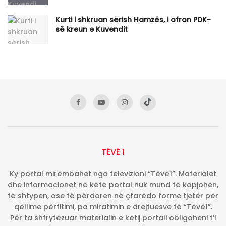
Kurti i shkruan sërish Hamzës, i ofron PDK-
së kreun e Kuvendit
TËVË 1
Ky portal mirëmbahet nga televizioni “Tëvë1”. Materialet
dhe informacionet në këtë portal nuk mund të kopjohen,
të shtypen, ose të përdoren në çfarëdo forme tjetër për
qëllime përfitimi, pa miratimin e drejtuesve të “Tëvë1”.
Për ta shfrytëzuar materialin e këtij portali obligoheni t’i