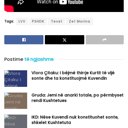
Tags:
LVV
PSHDK
Teve1
Zef Morina
Postime
të ngjashme
Vlora Çitaku: I bëjmë thirrje Kurtit të vijë
sonte dhe ta konstituojmë Kuvendin
Gruda: Jemi në anarki totale, po përmbyset
rendi Kushtetues
IKD: Nëse Kuvendi nuk konstituohet sonte,
shkelet Kushtetuta