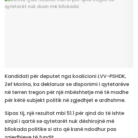
Kandidati për deputet nga koalicioni LVV-PSHDK,
Zef Morina, ka deklaruar se disponimi i qytetarëve
në terren tregon për një mbështetje më të madhe
për këtë subjekt politik në zgjedhjet e ardhshme.
Sipas tij, një rezultat mbi 51.1 për qind do të ishte
sinjal i qartë se qytetarët nuk dëshirojnë më
bllokada politike si ato që kanë ndodhur pas
zgjedhjeve të fundit.