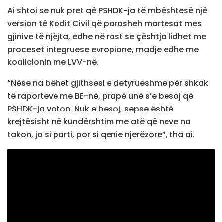
Ai shtoi se nuk pret që PSHDK-ja të mbështesë një
version të Kodit Civil që parasheh martesat mes
gjinive të njëjta, edhe në rast se çështja lidhet me
proceset integruese evropiane, madje edhe me
koalicionin me LVV-në.
“Nëse na bëhet gjithsesi e detyrueshme për shkak
të raporteve me BE-në, prapë unë s’e besoj që
PSHDK-ja voton. Nuk e besoj, sepse është
krejtësisht në kundërshtim me atë që neve na
takon, jo si parti, por si qenie njerëzore”, tha ai.