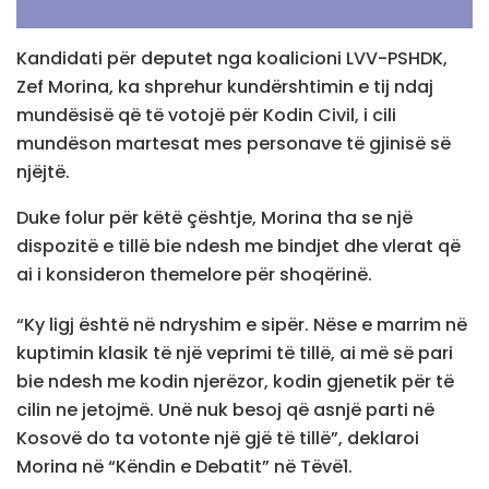
Kandidati për deputet nga koalicioni LVV-PSHDK,
Zef Morina, ka shprehur kundërshtimin e tij ndaj
mundësisë që të votojë për Kodin Civil, i cili
mundëson martesat mes personave të gjinisë së
njëjtë.
Duke folur për këtë çështje, Morina tha se një
dispozitë e tillë bie ndesh me bindjet dhe vlerat që
ai i konsideron themelore për shoqërinë.
“Ky ligj është në ndryshim e sipër. Nëse e marrim në
kuptimin klasik të një veprimi të tillë, ai më së pari
bie ndesh me kodin njerëzor, kodin gjenetik për të
cilin ne jetojmë. Unë nuk besoj që asnjë parti në
Kosovë do ta votonte një gjë të tillë”, deklaroi
Morina në “Këndin e Debatit” në Tëvë1.