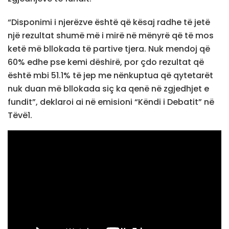
“Disponimi i njerëzve është që kësaj radhe të jetë
një rezultat shumë më i mirë në mënyrë që të mos
ketë më bllokada të partive tjera. Nuk mendoj që
60% edhe pse kemi dëshirë, por çdo rezultat që
është mbi 51.1% të jep me nënkuptua që qytetarët
nuk duan më bllokada siç ka qenë në zgjedhjet e
fundit”, deklaroi ai në emisioni “Këndi i Debatit” në
Tëvë1.