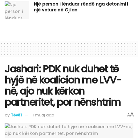
Një person i lënduar rëndë nga detonimi i
një veture në Gjilan
Jashari: PDK nuk duhet të
hyjë në koalicion me LVV-
në, ajo nuk kërkon
partneritet, por nënshtrim
A
by
Tëvë1
1 muaj ago
A