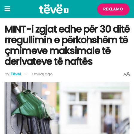
REKLAMO
MINT-i zgjat edhe për 30 ditë
rregullimin e përkohshëm të
çmimeve maksimale të
derivateve të naftës
A
by
Tëvë1
1 muaj ago
A