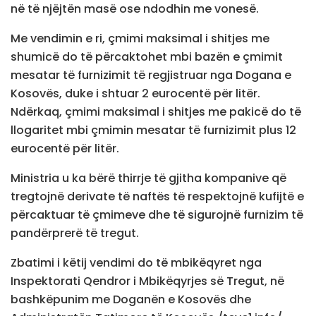
në të njëjtën masë ose ndodhin me vonesë.
Me vendimin e ri, çmimi maksimal i shitjes me
shumicë do të përcaktohet mbi bazën e çmimit
mesatar të furnizimit të regjistruar nga Dogana e
Kosovës, duke i shtuar 2 eurocentë për litër.
Ndërkaq, çmimi maksimal i shitjes me pakicë do të
llogaritet mbi çmimin mesatar të furnizimit plus 12
eurocentë për litër.
Ministria u ka bërë thirrje të gjitha kompanive që
tregtojnë derivate të naftës të respektojnë kufijtë e
përcaktuar të çmimeve dhe të sigurojnë furnizim të
pandërprerë të tregut.
Zbatimi i këtij vendimi do të mbikëqyret nga
Inspektorati Qendror i Mbikëqyrjes së Tregut, në
bashkëpunim me Doganën e Kosovës dhe