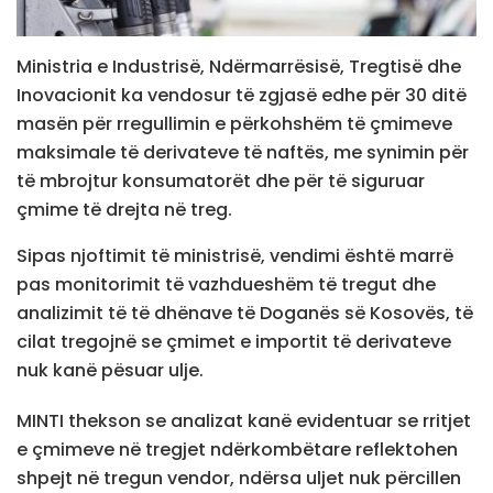
Ministria e Industrisë, Ndërmarrësisë, Tregtisë dhe
Inovacionit ka vendosur të zgjasë edhe për 30 ditë
masën për rregullimin e përkohshëm të çmimeve
maksimale të derivateve të naftës, me synimin për
të mbrojtur konsumatorët dhe për të siguruar
çmime të drejta në treg.
Sipas njoftimit të ministrisë, vendimi është marrë
pas monitorimit të vazhdueshëm të tregut dhe
analizimit të të dhënave të Doganës së Kosovës, të
cilat tregojnë se çmimet e importit të derivateve
nuk kanë pësuar ulje.
MINTI thekson se analizat kanë evidentuar se rritjet
e çmimeve në tregjet ndërkombëtare reflektohen
shpejt në tregun vendor, ndërsa uljet nuk përcillen