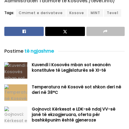
Administratën Tatimore të Kosovës./teve1.info/
Tags:
Cmimet e derivateve
Kosove
MINT
Teve1
Postime
të ngjashme
Kuvendi i Kosovës mban sot seancën
konstituive të Legjislaturës së XI-të
Temperatura në Kosovë sot shkon deri në
deri në 38°C
Gojnovci: Kërkesat e LDK-së ndaj VV-së
janë të ekzagjeruara, oferta për
bashkëpunim është gjeneroze