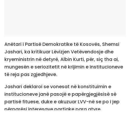
Anëtari i Partisë Demokratike të Kosovës, Shemsi
Jashari, ka kritikuar Lëvizjen Vetëvendosje dhe
kryeministrin në detyrë, Albin Kurti, për, siç tha ai,
mungesën e seriozitetit në krijimin e institucioneve
të reja pas zgjedhjeve.
Jashari deklaroi se vonesat në konstituimin e
institucioneve janë pasojë e papërgjegjësisë së
partisë fituese, duke e akuzuar LVV-në se po i jep
përparësi interesave partiake para atyre
shtetërore.