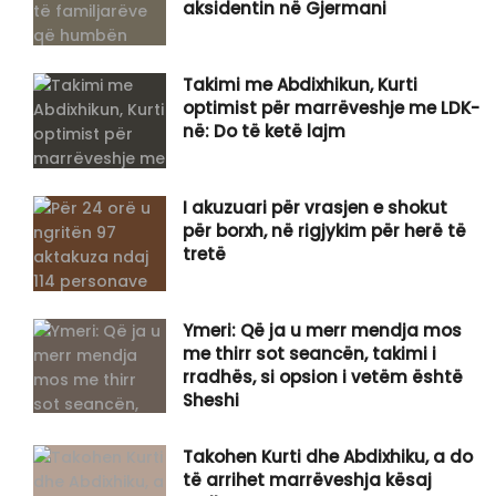
aksidentin në Gjermani
​Takimi me Abdixhikun, Kurti
optimist për marrëveshje me LDK-
në: Do të ketë lajm
I akuzuari për vrasjen e shokut
për borxh, në rigjykim për herë të
tretë
Ymeri: Që ja u merr mendja mos
me thirr sot seancën, takimi i
rradhës, si opsion i vetëm është
Sheshi
Takohen Kurti dhe Abdixhiku, a do
të arrihet marrëveshja kësaj