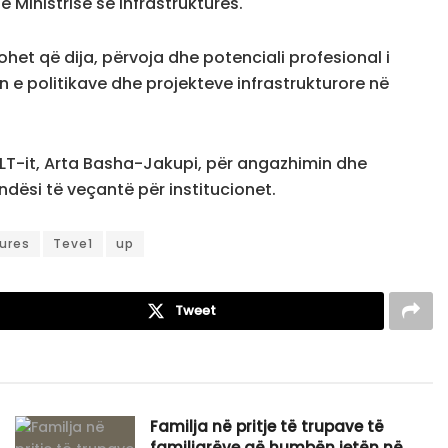
ë Ministrisë së Infrastrukturës.
het që dija, përvoja dhe potenciali profesional i
in e politikave dhe projekteve infrastrukturore në
QILT-it, Arta Basha-Jakupi, për angazhimin dhe
ndësi të veçantë për institucionet.
tures
Teve1
up
Tweet
Familja në pritje të trupave të
familjarëve që humbën jetën në