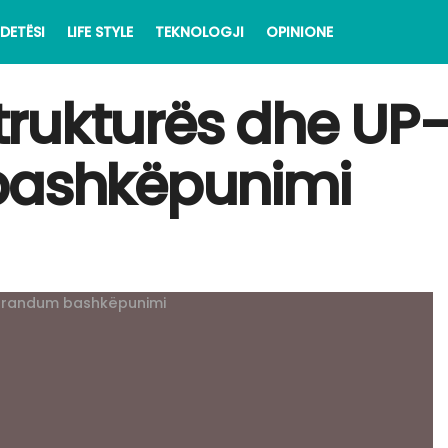
DETËSI
LIFE STYLE
TEKNOLOGJI
OPINIONE
astrukturës dhe U
ashkëpunimi