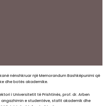
tinës kanë nënshkruar një Memorandum Bashkëpunimi që
like dhe botës akademike.
tori i Universitetit të Prishtinës, prof. dr. Arben
h angazhimin e studentëve, stafit akademik dhe