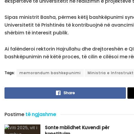
ekspertëve të universitetit në realizimin e projekteve t
Sipas ministrit Basha, përmes këtij bashkëpunimi syno
Universitetit të Prishtinës të kontribuojnë në avancim
shërbim të interesit publik.
Ai falënderoi rektorin Hajrullahu dhe drejtoreshën e 
bashkëpunimin në këtë proces, të cilin e cilësoi me rë
Tags:
memorandum bashkepunimi
Ministria e Infrastruk
Share
Postime
të ngjashme
Sonte mblidhet Kuvendi për
konstituim