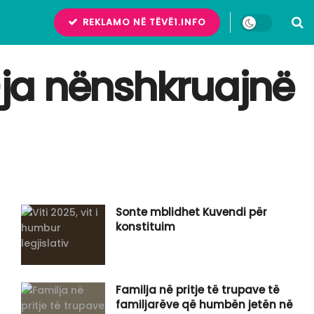
REKLAMO NË TËVË1.INFO
P-ja nënshkruajnë
Sonte mblidhet Kuvendi për
konstituim
Familja në pritje të trupave të
familjarëve që humbën jetën në