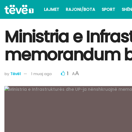
LAJMET
RAJONI/BOTA
SPORT
SHËN
Ministria e Infr
memorandum b
1
A
by
Tëvë1
1 muaj ago
A