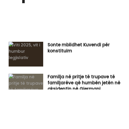
Sonte mblidhet Kuvendi për
konstituim
Familja në pritje të trupave të
familjarëve që humbën jetën në
aksidentin në Gjermani
​Takimi me Abdixhikun, Kurti
optimist për marrëveshje me LDK-
në: Do të ketë lajm