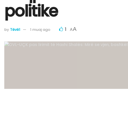
politike
1
A
by
Tëvë1
1 muaj ago
A