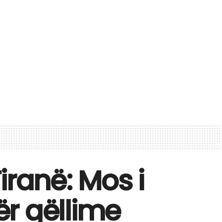
iranë: Mos i
r qëllime