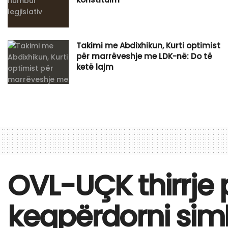
​Takimi me Abdixhikun, Kurti optimist
për marrëveshje me LDK-në: Do të
ketë lajm
​OVL-UÇK thirrje 
keqpërdorni sim