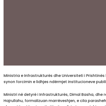
Ministria e Infrastrukturës dhe Universiteti i Prish
synon forcimin e lidhjes ndërmjet institucioneve pub
Ministri në detyrë i Infrastrukturës, Dimal Basha, dhe rek
Hajrullahu, formalizuan marrëveshjen, e cila parashe