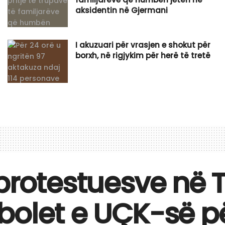
aksidentin në Gjermani
I akuzuari për vrasjen e shokut për
borxh, në rigjykim për herë të tretë
protestuesve në T
bolet e UÇK-së pë