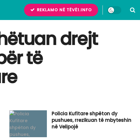
REKLAMO NË TËVË1.INFO
hëtuan drejt
për të
re
Policia Kufitare shpëton dy
pushues, rrezikuan të mbyteshin
në Velipojë