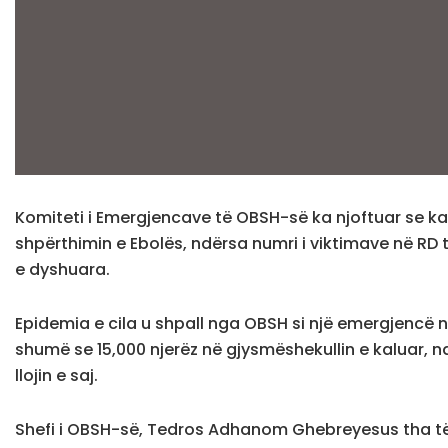
Komiteti i Emergjencave të OBSH-së ka njoftuar se ka
shpërthimin e Ebolës, ndërsa numri i viktimave në RD t
e dyshuara.
Epidemia e cila u shpall nga OBSH si një emergjencë
shumë se 15,000 njerëz në gjysmëshekullin e kaluar, 
llojin e saj.
Shefi i OBSH-së, Tedros Adhanom Ghebreyesus tha të m