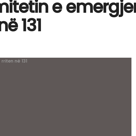
itetin e emergje
në 131