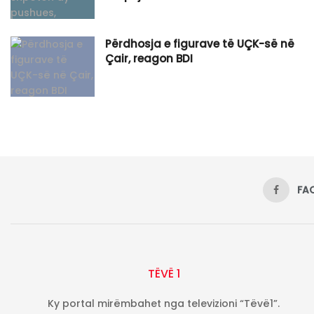
Përdhosja e figurave të UÇK-së në
Çair, reagon BDI
FA
TËVË 1
Ky portal mirëmbahet nga televizioni “Tëvë1”.