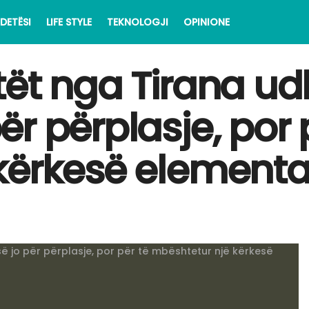
DETËSI
LIFE STYLE
TEKNOLOGJI
OPINIONE
tët nga Tirana ud
r përplasje, por 
kërkesë elementa