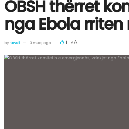
OBSH thërret kom
nga Ebola rriten 
1
A
by
teve1
3 muaj ago
A