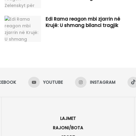
Edi Rama reagon mbi zjarrin në
Krujë: U shmang bilanci tragjik
CEBOOK
YOUTUBE
INSTAGRAM
LAJMET
RAJONI/BOTA