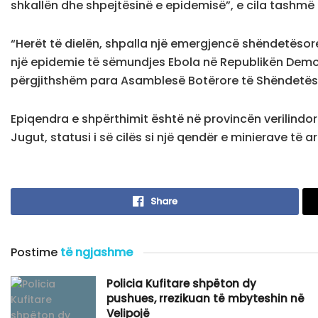
shkallën dhe shpejtësinë e epidemisë”, e cila tashmë 
“Herët të dielën, shpalla një emergjencë shëndetëso
një epidemie të sëmundjes Ebola në Republikën Demok
përgjithshëm para Asamblesë Botërore të Shëndetësi
Epiqendra e shpërthimit është në provincën verilindor
Jugut, statusi i së cilës si një qendër e minierave të ar
Share
Postime
të ngjashme
Policia Kufitare shpëton dy
pushues, rrezikuan të mbyteshin në
Velipojë