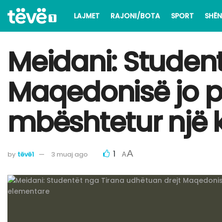
LAJMET
RAJONI/BOTA
SPORT
SHËN
Meidani: Studen
Maqedonisë jo pë
mbështetur një 
1
A
by
tëvë1
3 muaj ago
A