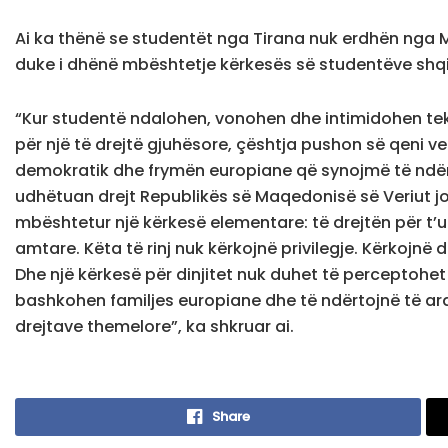
Ai ka thënë se studentët nga Tirana nuk erdhën nga Ma
duke i dhënë mbështetje kërkesës së studentëve shq
“Kur studentë ndalohen, vonohen dhe intimidohen tek
për një të drejtë gjuhësore, çështja pushon së qeni 
demokratik dhe frymën europiane që synojmë të ndërt
udhëtuan drejt Republikës së Maqedonisë së Veriut jo 
mbështetur një kërkesë elementare: të drejtën për t’u
amtare. Këta të rinj nuk kërkojnë privilegje. Kërkojnë d
Dhe një kërkesë për dinjitet nuk duhet të perceptohet
bashkohen familjes europiane dhe të ndërtojnë të ar
drejtave themelore”, ka shkruar ai.
Share