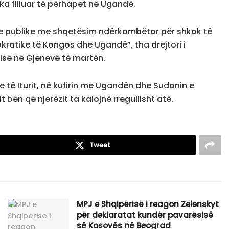
ka filluar të përhapet në Ugandë.
re publike me shqetësim ndërkombëtar për shkak të
ratike të Kongos dhe Ugandë”, tha drejtori i
së në Gjenevë të martën.
e të Iturit, në kufirin me Ugandën dhe Sudanin e
it bën që njerëzit ta kalojnë rregullisht atë.
Tweet
MPJ e Shqipërisë i reagon Zelenskyt
për deklaratat kundër pavarësisë
së Kosovës në Beograd