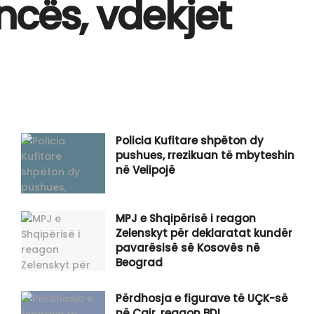
ncës, vdekjet
Policia Kufitare shpëton dy
pushues, rrezikuan të mbyteshin
në Velipojë
MPJ e Shqipërisë i reagon
Zelenskyt për deklaratat kundër
pavarësisë së Kosovës në
Beograd
Përdhosja e figurave të UÇK-së
në Çair, reagon BDI