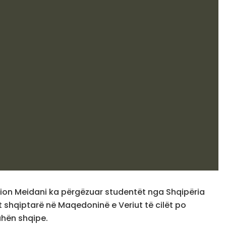
ion Meidani ka përgëzuar studentët nga Shqipëria
 shqiptarë në Maqedoninë e Veriut të cilët po
uhën shqipe.