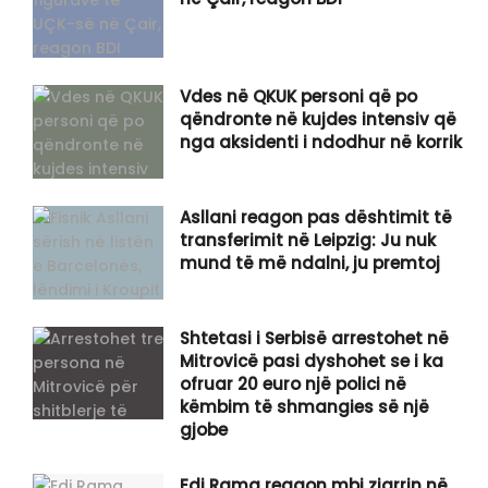
Vdes në QKUK personi që po
qëndronte në kujdes intensiv që
nga aksidenti i ndodhur në korrik
Asllani reagon pas dështimit të
transferimit në Leipzig: Ju nuk
mund të më ndalni, ju premtoj
Shtetasi i Serbisë arrestohet në
Mitrovicë pasi dyshohet se i ka
ofruar 20 euro një polici në
këmbim të shmangies së një
gjobe
Edi Rama reagon mbi zjarrin në