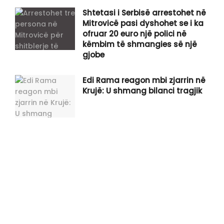
Shtetasi i Serbisë arrestohet në
Mitrovicë pasi dyshohet se i ka
ofruar 20 euro një polici në
këmbim të shmangies së një
gjobe
Edi Rama reagon mbi zjarrin në
Krujë: U shmang bilanci tragjik