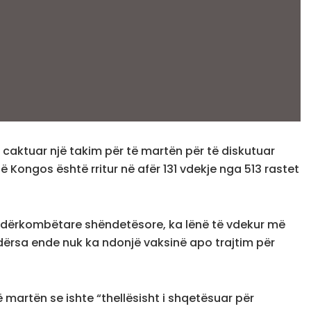
 caktuar një takim për të martën për të diskutuar
ë Kongos është rritur në afër 131 vdekje nga 513 rastet
 ndërkombëtare shëndetësore, ka lënë të vdekur më
ndërsa ende nuk ka ndonjë vaksinë apo trajtim për
artën se ishte “thellësisht i shqetësuar për