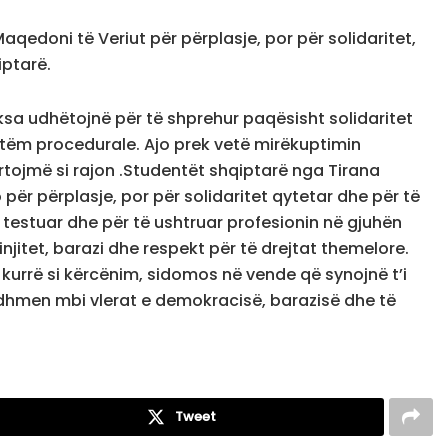
qedoni të Veriut për përplasje, por për solidaritet,
iptarë.
sa udhëtojnë për të shprehur paqësisht solidaritet
vetëm procedurale. Ajo prek vetë mirëkuptimin
ojmë si rajon .Studentët shqiptarë nga Tirana
për përplasje, por për solidaritet qytetar dhe për të
 testuar dhe për të ushtruar profesionin në gjuhën
injitet, barazi dhe respekt për të drejtat themelore.
 kurrë si kërcënim, sidomos në vende që synojnë t’i
dhmen mbi vlerat e demokracisë, barazisë dhe të
Tweet