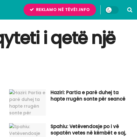
REKLAMO NË TËVË1.INFO
teti i qetë një
Haziri: Partia e parë duhej ta
hapte rrugën sonte për seancë
Spahiu: Vetëvendosje po i vë
sopatën vetes në këmbët e saj,