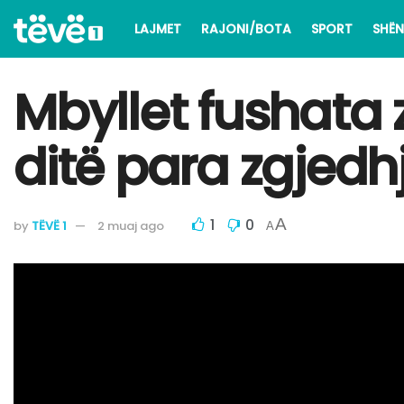
LAJMET
RAJONI/BOTA
SPORT
SHËN
Mbyllet fushata 
ditë para zgjedh
1
0
A
by
TËVË 1
2 muaj ago
A