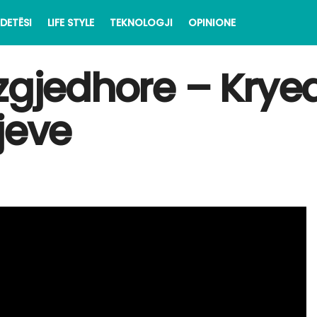
DETËSI
LIFE STYLE
TEKNOLOGJI
OPINIONE
zgjedhore – Kryeqy
jeve