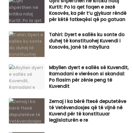
Gjini shpërthen në kritika ndaj
Kurtit: Po ia qet faqen e zezë
Kosovës, ka për t’u gjykuar rëndë
për këtë fatkeqësi që po gatuan
Tahiri: Dyert e sallës ku sonte do
duhej të konstituohej Kuvendi i
Kosovës, janë të mbyllura
Mbyllen dyert e sallës së Kuvendit,
Ramadani e vlerëson si skandal:
Po flasim për zënie peng të
Kuvendit
Zemaj i ka bërë ftesë deputetëve
të Vetëvendosjes që të vijnë në
Kuvend për të konstituuar
legjislaturën e re