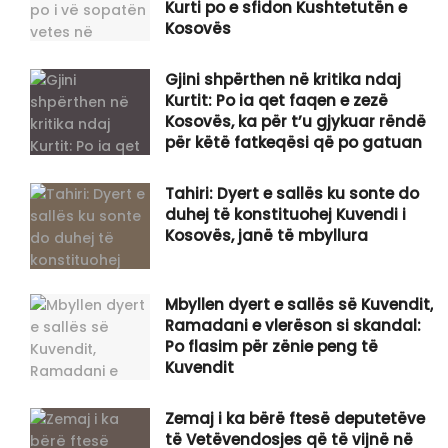
Kurti po e sfidon Kushtetutën e
Kosovës
Gjini shpërthen në kritika ndaj
Kurtit: Po ia qet faqen e zezë
Kosovës, ka për t’u gjykuar rëndë
për këtë fatkeqësi që po gatuan
Tahiri: Dyert e sallës ku sonte do
duhej të konstituohej Kuvendi i
Kosovës, janë të mbyllura
Mbyllen dyert e sallës së Kuvendit,
Ramadani e vlerëson si skandal:
Po flasim për zënie peng të
Kuvendit
Zemaj i ka bërë ftesë deputetëve
të Vetëvendosjes që të vijnë në