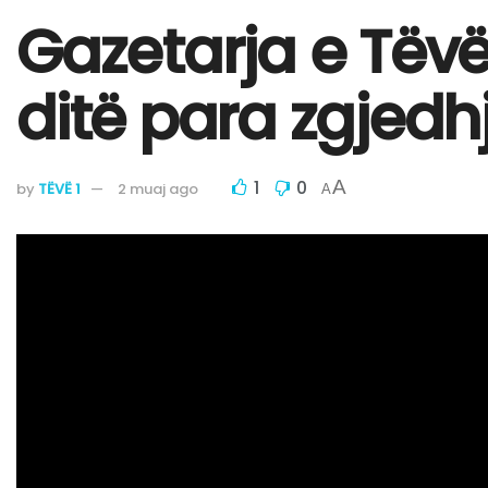
Gazetarja e Tëvë1
ditë para zgjedh
1
0
A
by
TËVË 1
2 muaj ago
A