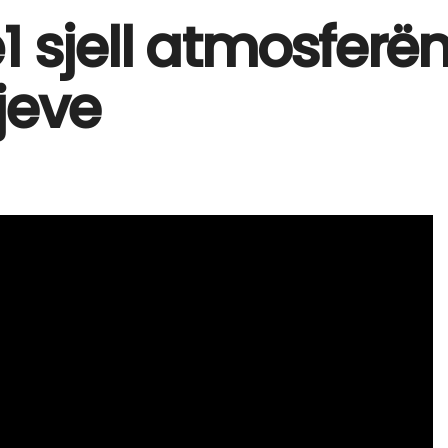
 sjell atmosferën e
jeve