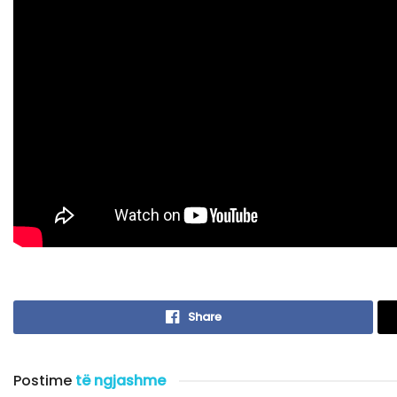
Share
Postime
të ngjashme