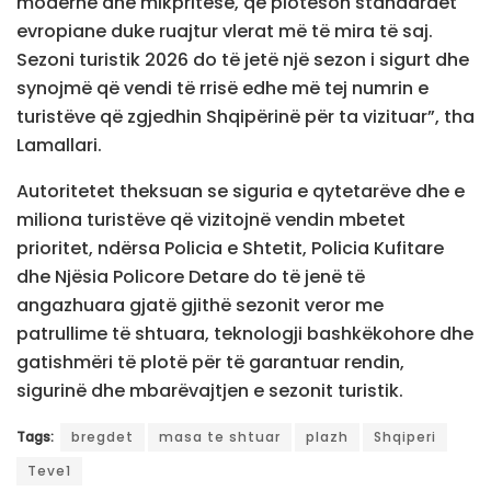
moderne dhe mikpritëse, që plotëson standardet
evropiane duke ruajtur vlerat më të mira të saj.
Sezoni turistik 2026 do të jetë një sezon i sigurt dhe
synojmë që vendi të rrisë edhe më tej numrin e
turistëve që zgjedhin Shqipërinë për ta vizituar”, tha
Lamallari.
Autoritetet theksuan se siguria e qytetarëve dhe e
miliona turistëve që vizitojnë vendin mbetet
prioritet, ndërsa Policia e Shtetit, Policia Kufitare
dhe Njësia Policore Detare do të jenë të
angazhuara gjatë gjithë sezonit veror me
patrullime të shtuara, teknologji bashkëkohore dhe
gatishmëri të plotë për të garantuar rendin,
sigurinë dhe mbarëvajtjen e sezonit turistik.
Tags:
bregdet
masa te shtuar
plazh
Shqiperi
Teve1