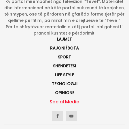
Ky portal mirëmbahet nga televizioni “Tëvë1”. Materialet
dhe informacionet në këtë portal nuk mund të kopjohen,
të shtypen, ose të përdoren në çfarëdo forme tjetër për
qëllime përfitimi, pa miratimin e drejtuesve të “Tëvë1”.
Për ta shfrytëzuar materialin e këtij portali obligoheni t’i
pranoni kushtet e përdorimit.
LAJMET
RAJONI/BOTA
SPORT
SHËNDETËSI
LIFE STYLE
TEKNOLOGJI
OPINIONE
Social Media