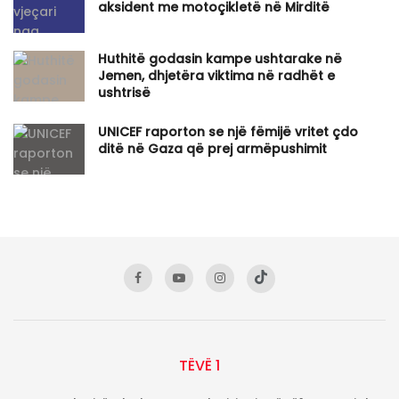
aksident me motoçikletë në Mirditë
Huthitë godasin kampe ushtarake në
Jemen, dhjetëra viktima në radhët e
ushtrisë
UNICEF raporton se një fëmijë vritet çdo
ditë në Gaza që prej armëpushimit
TËVË 1