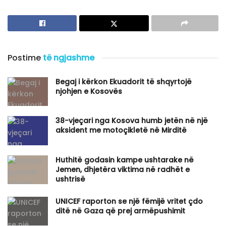
Postime
të ngjashme
Begaj i kërkon Ekuadorit të shqyrtojë
njohjen e Kosovës
​38-vjeçari nga Kosova humb jetën në një
aksident me motoçikletë në Mirditë
Huthitë godasin kampe ushtarake në
Jemen, dhjetëra viktima në radhët e
ushtrisë
UNICEF raporton se një fëmijë vritet çdo
ditë në Gaza që prej armëpushimit