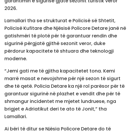
garantimin e sigurisë gjatë sezonit turistik veror
2026.
Lamallari tha se strukturat e Policisë së Shtetit,
Policisë Kufitare dhe Njësisë Policore Detare janë në
gatishmëri të plotë për të garantuar rendin dhe
sigurinë përgjatë gjithë sezonit veror, duke
përdorur kapacitete të shtuara dhe teknologji
moderne.
“Jemi gati me të gjitha kapacitetet tona. Kemi
marrë masat e nevojshme për një sezon të sigurt
dhe të qetë. Policia Detare ka një rol parësor për të
garantuar sigurinë në plazhet e vendit dhe për të
shmangur incidentet me mjetet lundruese, nga
brigjet e Adriatikut deri te ato të Jonit,” tha
Lamallari.
Ai bëri të ditur se Njësia Policore Detare do të