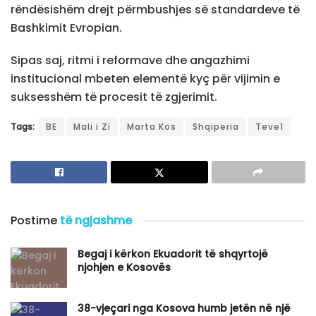
rëndësishëm drejt përmbushjes së standardeve të
Bashkimit Evropian.
Sipas saj, ritmi i reformave dhe angazhimi
institucional mbeten elementë kyç për vijimin e
suksesshëm të procesit të zgjerimit.
Tags:
BE
Mali i Zi
Marta Kos
Shqiperia
Teve1
Postime
të ngjashme
Begaj i kërkon Ekuadorit të shqyrtojë
njohjen e Kosovës
​38-vjeçari nga Kosova humb jetën në një