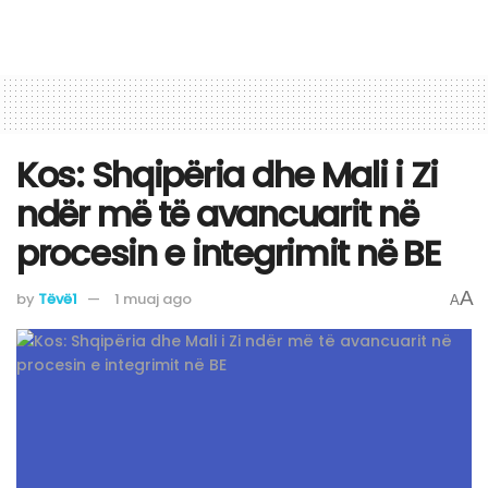
​Kos: Shqipëria dhe Mali i Zi
ndër më të avancuarit në
procesin e integrimit në BE
A
by
Tëvë1
1 muaj ago
A