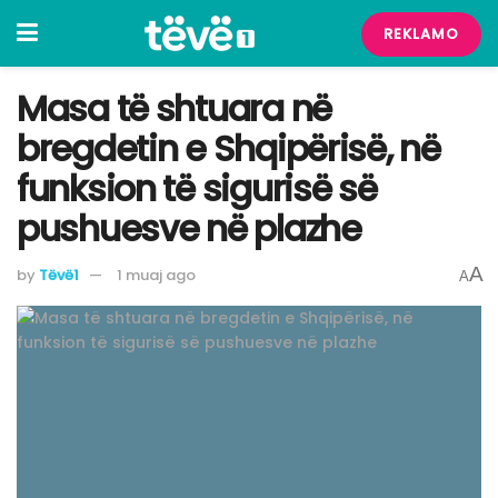
REKLAMO
​Masa të shtuara në
bregdetin e Shqipërisë, në
funksion të sigurisë së
pushuesve në plazhe
A
by
Tëvë1
1 muaj ago
A