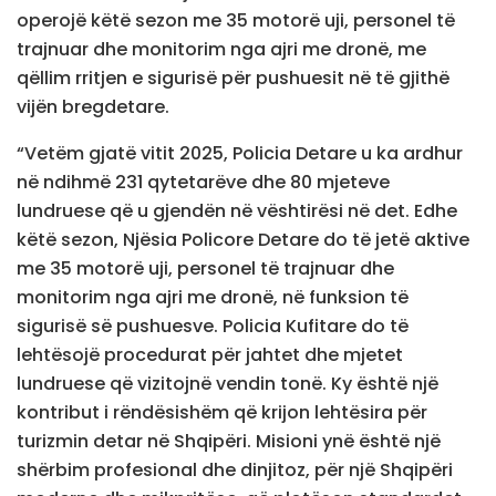
operojë këtë sezon me 35 motorë uji, personel të
trajnuar dhe monitorim nga ajri me dronë, me
qëllim rritjen e sigurisë për pushuesit në të gjithë
vijën bregdetare.
“Vetëm gjatë vitit 2025, Policia Detare u ka ardhur
në ndihmë 231 qytetarëve dhe 80 mjeteve
lundruese që u gjendën në vështirësi në det. Edhe
këtë sezon, Njësia Policore Detare do të jetë aktive
me 35 motorë uji, personel të trajnuar dhe
monitorim nga ajri me dronë, në funksion të
sigurisë së pushuesve. Policia Kufitare do të
lehtësojë procedurat për jahtet dhe mjetet
lundruese që vizitojnë vendin tonë. Ky është një
kontribut i rëndësishëm që krijon lehtësira për
turizmin detar në Shqipëri. Misioni ynë është një
shërbim profesional dhe dinjitoz, për një Shqipëri