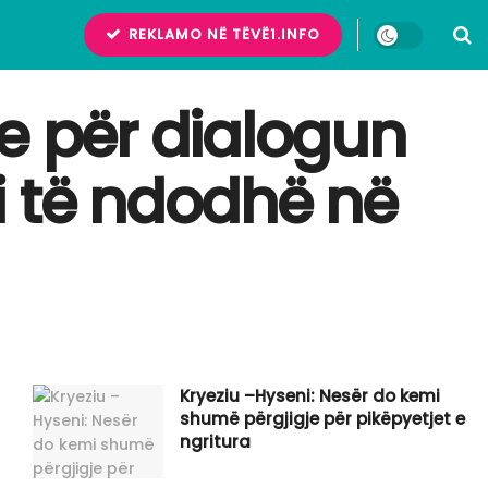
REKLAMO NË TËVË1.INFO
e për dialogun
i të ndodhë në
Kryeziu –Hyseni: Nesër do kemi
shumë përgjigje për pikëpyetjet e
ngritura