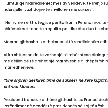
i lumtur që marrëdhëniet mes dy vendeve, të rrënjosu
ndërsjellë, vazhdojnë të zhvillohen me sukses”.
“Në frymën e Strategjisë për Ballkanin Perëndimor, të 
shkëmbimet tona të rregullta politike dhe dua t’i m
Macron gjithashtu ka theksuar si të rëndësishëm edh
Ai ka shtuar se do të vazhdojë të mbështesë dialog
me qëllim që të arrihet një marrëveshje gjithëpërfshi
marrëdhënieve.
“Unë shpreh dëshirën time që suksesi, në këtë kuptim
shkruar Macron.
Presidenti francez ka thënë gjithashtu se Franca dës
Perëndimor në qendër të presidencës së saj të Këshill