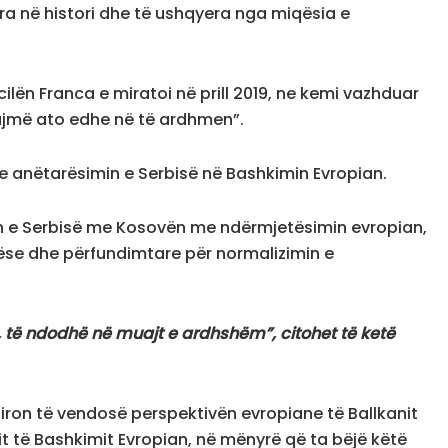
ra në histori dhe të ushqyera nga miqësia e
cilën Franca e miratoi në prill 2019, ne kemi vazhduar
bajmë ato edhe në të ardhmen”.
e anëtarësimin e Serbisë në Bashkimin Evropian.
un e Serbisë me Kosovën me ndërmjetësimin evropian,
rëse dhe përfundimtare për normalizimin e
, të ndodhë në muajt e ardhshëm”, citohet të ketë
hiron të vendosë perspektivën evropiane të Ballkanit
it të Bashkimit Evropian, në mënyrë që ta bëjë këtë