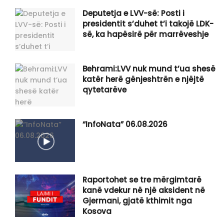
Deputetja e LVV-së: Posti i
presidentit s’duhet t’i takojë LDK-
së, ka hapësirë për marrëveshje
Behrami:LVV nuk mund t’ua shesë
katër herë gënjeshtrën e njëjtë
qytetarëve
“InfoNata” 06.08.2026
Raportohet se tre mërgimtarë
kanë vdekur në një aksident në
Gjermani, gjatë kthimit nga
Kosova