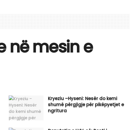
re në mesin e
Kryeziu –Hyseni: Nesër do kemi
shumë përgjigje për pikëpyetjet e
ngritura