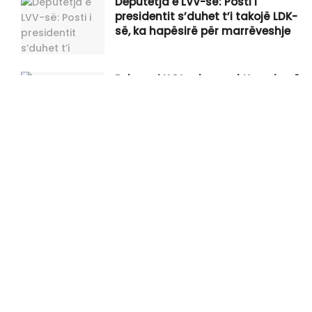
Deputetja e LVV-së: Posti i
presidentit s’duhet t’i takojë LDK-
së, ka hapësirë për marrëveshje
Behrami:LVV nuk mund t’ua shesë
katër herë gënjeshtrën e njëjtë
qytetarëve
“InfoNata” 06.08.2026
Raportohet se tre mërgimtarë
kanë vdekur në një aksident në
Gjermani, gjatë kthimit nga
Kosova