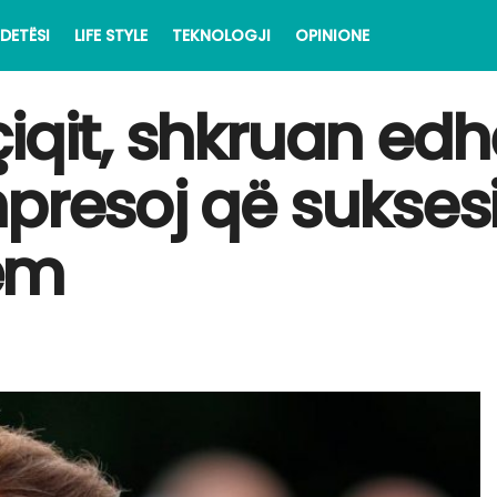
DETËSI
LIFE STYLE
TEKNOLOGJI
OPINIONE
iqit, shkruan edh
hpresoj që sukses
ëm