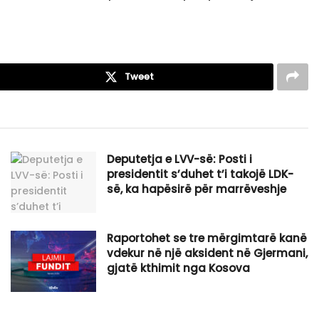
Tweet
Deputetja e LVV-së: Posti i
presidentit s’duhet t’i takojë LDK-
së, ka hapësirë për marrëveshje
Raportohet se tre mërgimtarë kanë
vdekur në një aksident në Gjermani,
gjatë kthimit nga Kosova