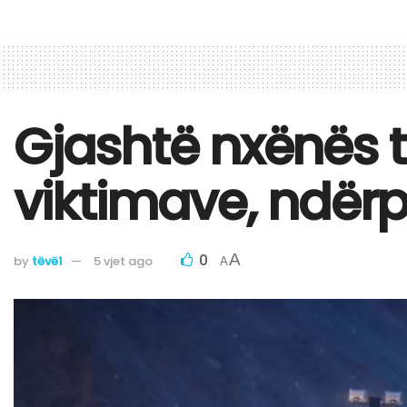
Gjashtë nxënës të
viktimave, ndërp
0
A
by
tëvë1
5 vjet ago
A