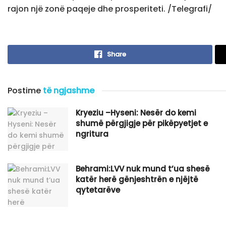
rajon një zonë paqeje dhe prosperiteti. /Telegrafi/
Share
Postime
të ngjashme
Kryeziu –Hyseni: Nesër do kemi
shumë përgjigje për pikëpyetjet e
ngritura
Behrami:LVV nuk mund t’ua shesë
katër herë gënjeshtrën e njëjtë
qytetarëve