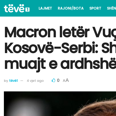
LAJMET
RAJONI/BOTA
SPORT
SHËN
Macron letër Vuç
Kosovë-Serbi: S
muajt e ardhsh
0
A
by
tëvë1
4 vjet ago
A