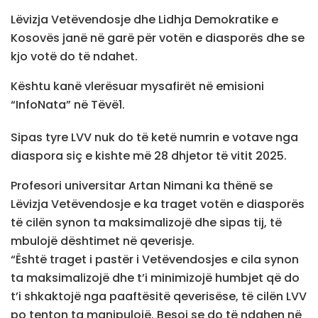
Lëvizja Vetëvendosje dhe Lidhja Demokratike e
Kosovës janë në garë për votën e diasporës dhe se
kjo votë do të ndahet.
Kështu kanë vlerësuar mysafirët në emisioni
“InfoNata” në Tëvë1.
Sipas tyre LVV nuk do të ketë numrin e votave nga
diaspora siç e kishte më 28 dhjetor të vitit 2025.
Profesori universitar Artan Nimani ka thënë se
Lëvizja Vetëvendosje e ka traget votën e diasporës
të cilën synon ta maksimalizojë dhe sipas tij, të
mbulojë dështimet në qeverisje.
“Është traget i pastër i Vetëvendosjes e cila synon
ta maksimalizojë dhe t’i minimizojë humbjet që do
t’i shkaktojë nga paaftësitë qeverisëse, të cilën LVV
po tenton ta manipulojë. Besoj se do të ndahen në