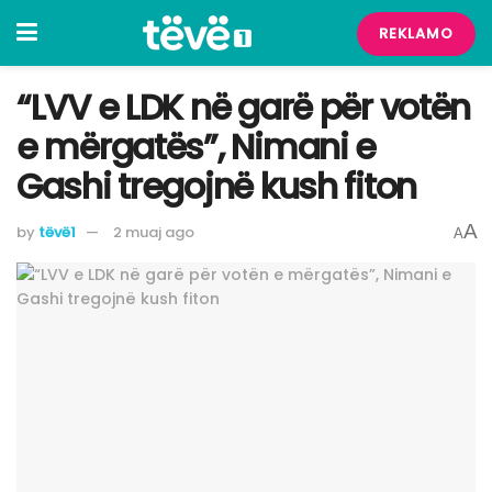
REKLAMO
“LVV e LDK në garë për votën
e mërgatës”, Nimani e
Gashi tregojnë kush fiton
A
by
tëvë1
2 muaj ago
A