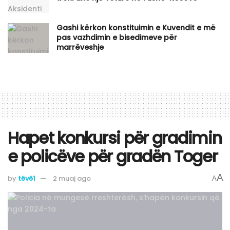
Gashi kërkon konstituimin e Kuvendit e më
pas vazhdimin e bisedimeve për
marrëveshje
Hapet konkursi për gradimin
e policëve për gradën Toger
A
by
tëvë1
2 muaj ago
A