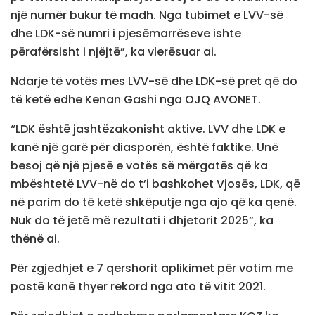
një numër bukur të madh. Nga tubimet e LVV-së
dhe LDK-së numri i pjesëmarrëseve ishte
përafërsisht i njëjtë”, ka vlerësuar ai.
Ndarje të votës mes LVV-së dhe LDK-së pret që do
të ketë edhe Kenan Gashi nga OJQ AVONET.
“LDK është jashtëzakonisht aktive. LVV dhe LDK e
kanë një garë për diasporën, është faktike. Unë
besoj që një pjesë e votës së mërgatës që ka
mbështetë LVV-në do t’i bashkohet Vjosës, LDK, që
në parim do të ketë shkëputje nga ajo që ka qenë.
Nuk do të jetë më rezultati i dhjetorit 2025”, ka
thënë ai.
Për zgjedhjet e 7 qershorit aplikimet për votim me
postë kanë thyer rekord nga ato të vitit 2021.