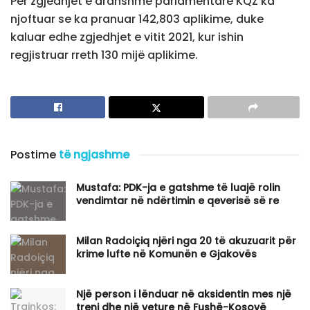
Për zgjedhjet e ardhshme parlamentare KQZ ka
njoftuar se ka pranuar 142,803 aplikime, duke
kaluar edhe zgjedhjet e vitit 2021, kur ishin
regjistruar rreth 130 mijë aplikime.
Postime
të ngjashme
Mustafa: PDK-ja e gatshme të luajë rolin
vendimtar në ndërtimin e qeverisë së re
Milan Radoiçiq njëri nga 20 të akuzuarit për
krime lufte në Komunën e Gjakovës
Një person i lënduar në aksidentin mes një
treni dhe një veture në Fushë-Kosovë