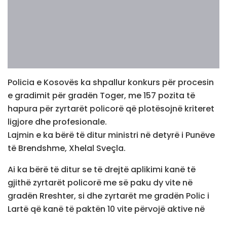
Policia e Kosovës ka shpallur konkurs për procesin
e gradimit për gradën Toger, me 157 pozita të
hapura për zyrtarët policorë që plotësojnë kriteret
ligjore dhe profesionale.
Lajmin e ka bërë të ditur ministri në detyrë i Punëve
të Brendshme, Xhelal Sveçla.
Ai ka bërë të ditur se të drejtë aplikimi kanë të
gjithë zyrtarët policorë me së paku dy vite në
gradën Rreshter, si dhe zyrtarët me gradën Polic i
Lartë që kanë të paktën 10 vite përvojë aktive në
Policinë e Kosovës.