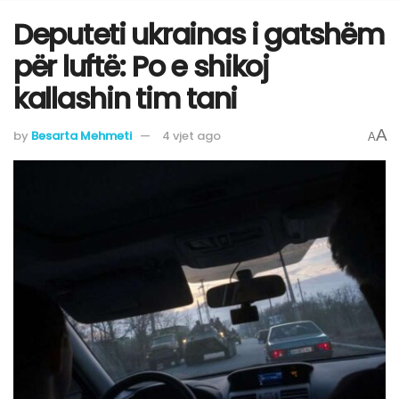
Deputeti ukrainas i gatshëm
për luftë: Po e shikoj
kallashin tim tani
A
by
Besarta Mehmeti
4 vjet ago
A