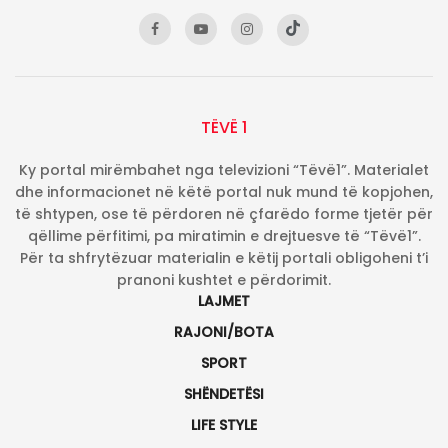
TËVË 1
Ky portal mirëmbahet nga televizioni “Tëvë1”. Materialet
dhe informacionet në këtë portal nuk mund të kopjohen,
të shtypen, ose të përdoren në çfarëdo forme tjetër për
qëllime përfitimi, pa miratimin e drejtuesve të “Tëvë1”.
Për ta shfrytëzuar materialin e këtij portali obligoheni t’i
pranoni kushtet e përdorimit.
LAJMET
RAJONI/BOTA
SPORT
SHËNDETËSI
LIFE STYLE