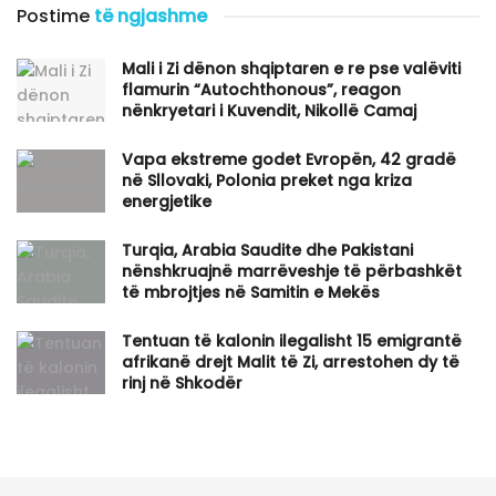
Postime
të ngjashme
​Mali i Zi dënon shqiptaren e re pse valëviti
flamurin “Autochthonous”, reagon
nënkryetari i Kuvendit, Nikollë Camaj
Vapa ekstreme godet Evropën, 42 gradë
në Sllovaki, Polonia preket nga kriza
energjetike
Turqia, Arabia Saudite dhe Pakistani
nënshkruajnë marrëveshje të përbashkët
të mbrojtjes në Samitin e Mekës
Tentuan të kalonin ilegalisht 15 emigrantë
afrikanë drejt Malit të Zi, arrestohen dy të
rinj në Shkodër