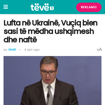
REKLAMO
Lufta në Ukrainë, Vuçiq blen
sasi të mëdha ushqimesh
dhe naftë
A
by
tëvë1
4 vjet ago
A