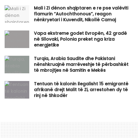
​Mali i Zi dënon shqiptaren e re pse valëviti
flamurin “Autochthonous”, reagon
nënkryetari i Kuvendit, Nikollë Camaj
Vapa ekstreme godet Evropën, 42 gradë
në Sllovaki, Polonia preket nga kriza
energjetike
Turqia, Arabia Saudite dhe Pakistani
nënshkruajnë marrëveshje të përbashkët
të mbrojtjes në Samitin e Mekës
Tentuan të kalonin ilegalisht 15 emigrantë
afrikanë drejt Malit të Zi, arrestohen dy të
rinj në Shkodër