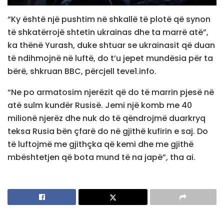
“Ky është një pushtim në shkallë të plotë që synon
të shkatërrojë shtetin ukrainas dhe ta marrë atë”,
ka thënë Yurash, duke shtuar se ukrainasit që duan
të ndihmojnë në luftë, do t’u jepet mundësia për ta
bërë, shkruan BBC, përcjell teve1.info.
“Ne po armatosim njerëzit që do të marrin pjesë në
atë sulm kundër Rusisë. Jemi një komb me 40
milionë njerëz dhe nuk do të qëndrojmë duarkryq
teksa Rusia bën çfarë do në gjithë kufirin e saj. Do
të luftojmë me gjithçka që kemi dhe me gjithë
mbështetjen që bota mund të na japë”, tha ai.