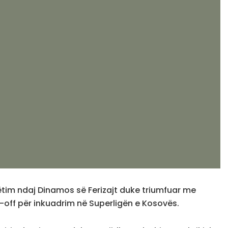
dhëtim ndaj Dinamos së Ferizajt duke triumfuar me
y-off për inkuadrim në Superligën e Kosovës.