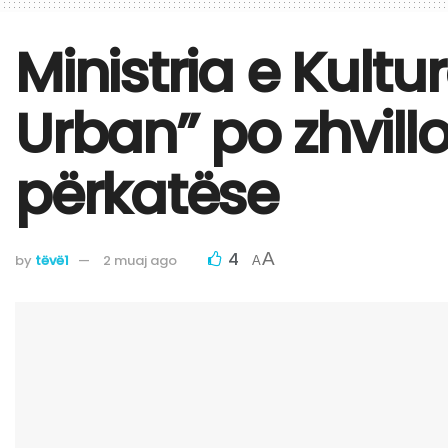
Ministria e Kultu
Urban” po zhvil
përkatëse
4
A
by
tëvë1
2 muaj ago
A