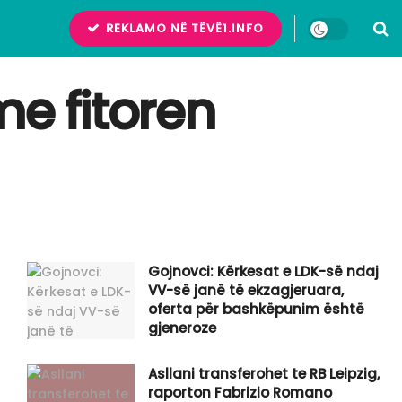
REKLAMO NË TËVË1.INFO
 me fitoren
Gojnovci: Kërkesat e LDK-së ndaj
VV-së janë të ekzagjeruara,
oferta për bashkëpunim është
gjeneroze
Asllani transferohet te RB Leipzig,
raporton Fabrizio Romano