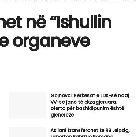
et në “Ishullin
 e organeve
Gojnovci: Kërkesat e LDK-së ndaj
VV-së janë të ekzagjeruara,
oferta për bashkëpunim është
gjeneroze
Asllani transferohet te RB Leipzig,
raporton Fabrizio Romano