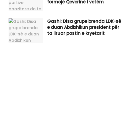
formojë Qeverinë i vetëm
Gashi: Disa grupe brenda LDK-së
e duan Abdixhikun president për
ta liruar postin e kryetarit