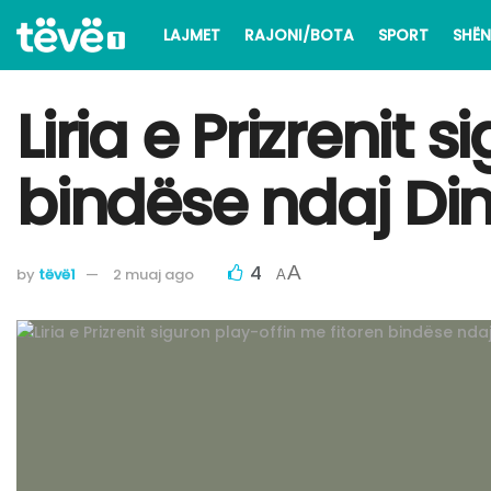
LAJMET
RAJONI/BOTA
SPORT
SHËN
​Liria e Prizrenit
bindëse ndaj Din
4
A
by
tëvë1
2 muaj ago
A