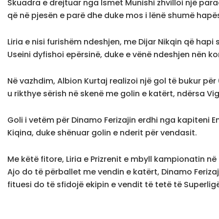
Skuadra e drejtuar nga Ismet Munishi zhvilloi një par
që në pjesën e parë dhe duke mos i lënë shumë hapë
Liria e nisi furishëm ndeshjen, me Dijar Nikqin që ha
Useini dyfishoi epërsinë, duke e vënë ndeshjen nën kont
Në vazhdim, Albion Kurtaj realizoi një gol të bukur pë
u rikthye sërish në skenë me golin e katërt, ndërsa Vi
Goli i vetëm për Dinamo Ferizajin erdhi nga kapiteni E
Kiqina, duke shënuar golin e nderit për vendasit.
Me këtë fitore, Liria e Prizrenit e mbyll kampionatin në
Ajo do të përballet me vendin e katërt, Dinamo Ferizaj
fituesi do të sfidojë ekipin e vendit të tetë të Superlig