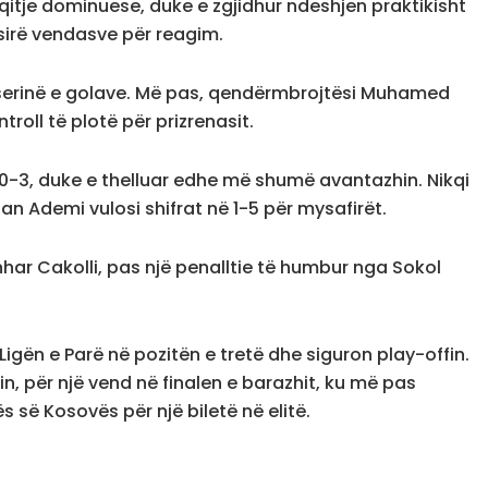
aqitje dominuese, duke e zgjidhur ndeshjen praktikisht
sirë vendasve për reagim.
pi serinë e golave. Më pas, qendërmbrojtësi Muhamed
roll të plotë për prizrenasit.
r 0-3, duke e thelluar edhe më shumë avantazhin. Nikqi
gan Ademi vulosi shifrat në 1-5 për mysafirët.
nhar Cakolli, pas një penalltie të humbur nga Sokol
 Ligën e Parë në pozitën e tretë dhe siguron play-offin.
in, për një vend në finalen e barazhit, ku më pas
ës së Kosovës për një biletë në elitë.