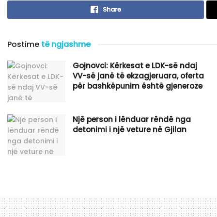
Share
Postime
të ngjashme
Gojnovci: Kërkesat e LDK-së ndaj
VV-së janë të ekzagjeruara, oferta
për bashkëpunim është gjeneroze
Një person i lënduar rëndë nga
detonimi i një veture në Gjilan