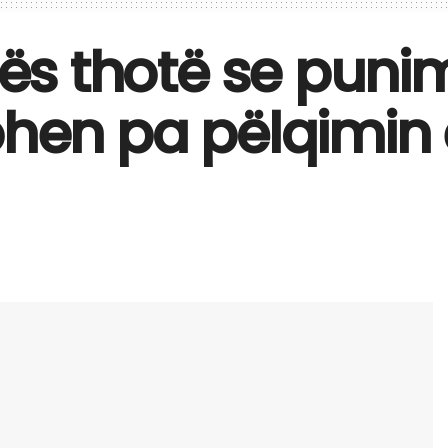
rës thotë se punim
lohen pa pëlqimin