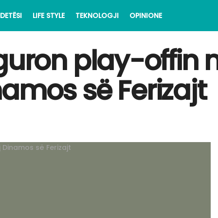
DETËSI
LIFE STYLE
TEKNOLOGJI
OPINIONE
 siguron play-offin
amos së Ferizajt