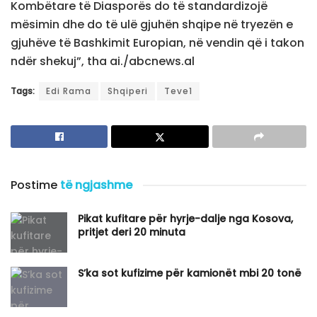
Kombëtare të Diasporës do të standardizojë
mësimin dhe do të ulë gjuhën shqipe në tryezën e
gjuhëve të Bashkimit Europian, në vendin që i takon
ndër shekuj”, tha ai./abcnews.al
Tags:
Edi Rama
Shqiperi
Teve1
Postime
të ngjashme
Pikat kufitare për hyrje-dalje nga Kosova,
pritjet deri 20 minuta
S’ka sot kufizime për kamionët mbi 20 tonë