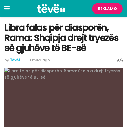
REKLAMO
Libra falas për diasporën,
Rama: Shqipja drejt tryezës
së gjuhëve të BE-së
A
by
Tëvë1
1 muaj ago
A