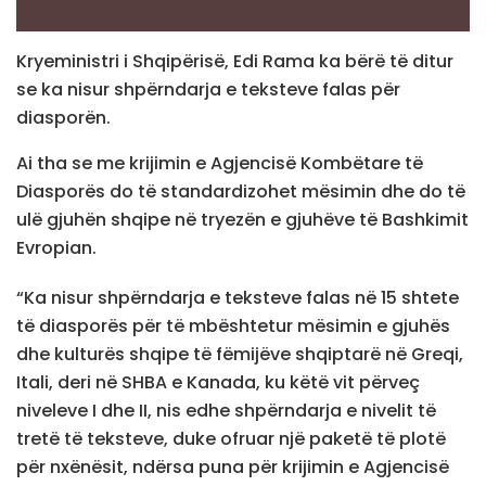
Kryeministri i Shqipërisë, Edi Rama ka bërë të ditur
se ka nisur shpërndarja e teksteve falas për
diasporën.
Ai tha se me krijimin e Agjencisë Kombëtare të
Diasporës do të standardizohet mësimin dhe do të
ulë gjuhën shqipe në tryezën e gjuhëve të Bashkimit
Evropian.
“Ka nisur shpërndarja e teksteve falas në 15 shtete
të diasporës për të mbështetur mësimin e gjuhës
dhe kulturës shqipe të fëmijëve shqiptarë në Greqi,
Itali, deri në SHBA e Kanada, ku këtë vit përveç
niveleve I dhe II, nis edhe shpërndarja e nivelit të
tretë të teksteve, duke ofruar një paketë të plotë
për nxënësit, ndërsa puna për krijimin e Agjencisë