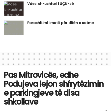
Vdes ish-ushtari i UÇK-së
Parashikimi i motit për ditën e sotme
Pas Mitrovicës, edhe
Podujeva lejon shfrytëzimin
e parkingjeve të disa
shkollave