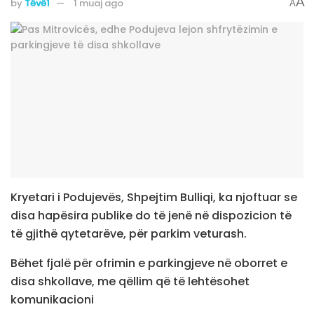
A
by
Tëvë1
1 muaj ago
A
Kryetari i Podujevës, Shpejtim Bulliqi, ka njoftuar se
disa hapësira publike do të jenë në dispozicion të
të gjithë qytetarëve, për parkim veturash.
Bëhet fjalë për ofrimin e parkingjeve në oborret e
disa shkollave, me qëllim që të lehtësohet
komunikacioni