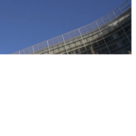
 Evropian do të takohen sot me homologët e tyre nga