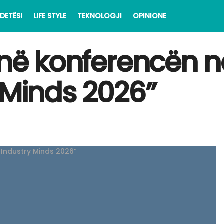
DETËSI
LIFE STYLE
TEKNOLOGJI
OPINIONE
ë në konferencën
 Minds 2026”