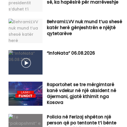
së, ka hapësirë për marrëveshje
Behrami:LVV nuk mund t’ua shesë
katër herë gënjeshtrën e njëjtë
qytetarëve
“InfoNata” 06.08.2026
Raportohet se tre mërgimtarë
kanë vdekur në një aksident në
Gjermani, gjatë kthimit nga
Kosova
Policia në Ferizaj shpëton një
person që po tentonte t’i bënte