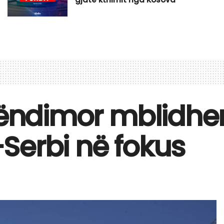
rëndimor mblidhen
Serbi në fokus