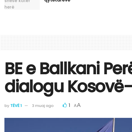
BE e Ballkani Pe
dialogu Kosovë–
1
A
by
TËVË 1
3 muaj ago
A