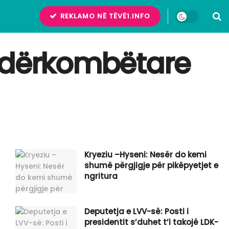
REKLAMO NË TËVË1.INFO
 ndërkombëtare
Kryeziu –Hyseni: Nesër do kemi
shumë përgjigje për pikëpyetjet e
ngritura
Deputetja e LVV-së: Posti i
presidentit s’duhet t’i takojë LDK-