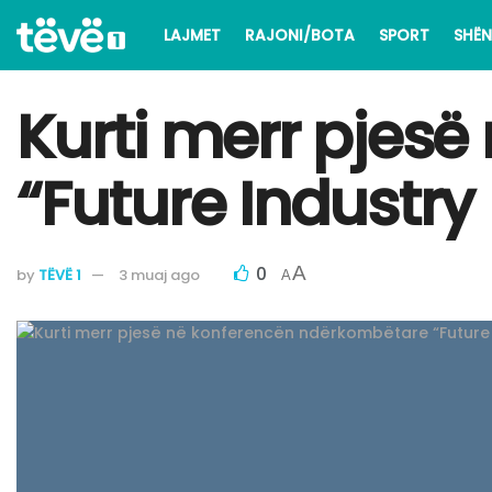
LAJMET
RAJONI/BOTA
SPORT
SHËN
Kurti merr pjes
“Future Industry
0
A
by
TËVË 1
3 muaj ago
A