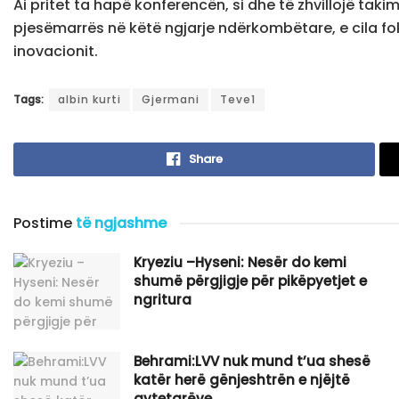
Ai pritet ta hapë konferencën, si dhe të zhvillojë t
pjesëmarrës në këtë ngjarje ndërkombëtare, e cila fo
inovacionit.
Tags:
albin kurti
Gjermani
Teve1
Share
Postime
të ngjashme
Kryeziu –Hyseni: Nesër do kemi
shumë përgjigje për pikëpyetjet e
ngritura
Behrami:LVV nuk mund t’ua shesë
katër herë gënjeshtrën e njëjtë
qytetarëve