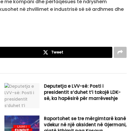
akime me kompani dhe përfaqësues të ndryshëm
kusohet në zhvillimet e industrisë së së ardhmes dhe
Tweet
Deputetja e LVV-së: Posti i
presidentit s’duhet t’i takojë LDK-
së, ka hapësirë për marrëveshje
Raportohet se tre mërgimtarë kanë
vdekur në një aksident në Gjermani,
gjatë kthimit nga Kosova