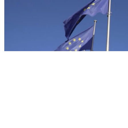
Ministrat e Jashtëm të vendeve anëtare të Bashkimit