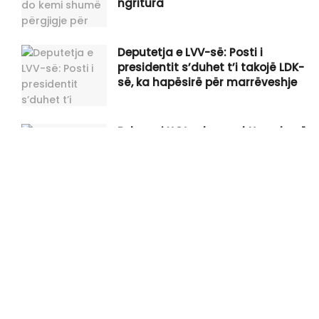
ngritura
Deputetja e LVV-së: Posti i
presidentit s’duhet t’i takojë LDK-
së, ka hapësirë për marrëveshje
Behrami:LVV nuk mund t’ua shesë
katër herë gënjeshtrën e njëjtë
qytetarëve
“InfoNata” 06.08.2026
Raportohet se tre mërgimtarë
kanë vdekur në një aksident në