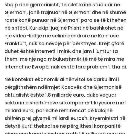
shqip dhe gjermanisht, të cilët kanë studiuar në
Gjermani, janë trajnuar në Gjermani dhe në shumë
raste kanë punuar në Gjermani para se të kthehen
në shtëpi. Kur ekipi juaj në Prishtinë bashkohet në
një video-lidhje me selinë qendrore në Köln ose
Frankfurt, nuk ka nevojë për përkthyes. Krejt çfarë
duhet është interneti i mirë, dhe jam i lumtur ta
them, me një nga mbulueshmëritë më të mira me
internet në Evropë, nuk është fare problem”, tha ai.
Në kontekst ekonomik ai nënvizoi se qarkullimi i
përgjithshëm ndërmjet Kosovës dhe Gjermanisë
aktualisht është 1.8 miliardë euro, duke veçuar
sektorin e shërbimeve si komponent kryesore me 1
miliard euro, por edhe remitencat që kalojnë
shifrën prej gjysmë miliardi eurosh. Kryeministri në
detyrë Kurti theksoi se në përgjithësi kompanitë
gjermane kanë investuar rreth 1.5 miliardë euro në