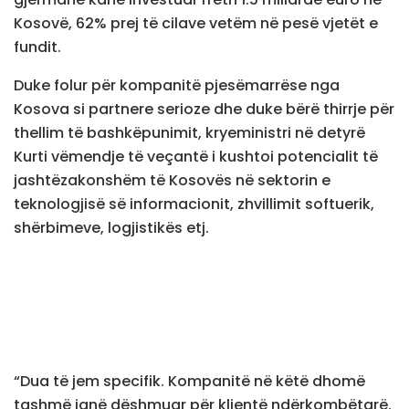
Kosovë, 62% prej të cilave vetëm në pesë vjetët e
fundit.
Duke folur për kompanitë pjesëmarrëse nga
Kosova si partnere serioze dhe duke bërë thirrje për
thellim të bashkëpunimit, kryeministri në detyrë
Kurti vëmendje të veçantë i kushtoi potencialit të
jashtëzakonshëm të Kosovës në sektorin e
teknologjisë së informacionit, zhvillimit softuerik,
shërbimeve, logjistikës etj.
“Dua të jem specifik. Kompanitë në këtë dhomë
tashmë janë dëshmuar për klientë ndërkombëtarë.