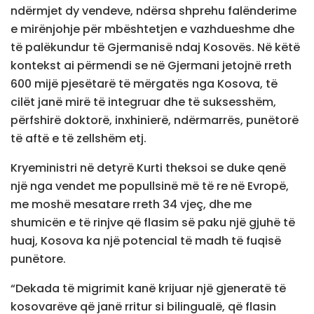
ndërmjet dy vendeve, ndërsa shprehu falënderime
e mirënjohje për mbështetjen e vazhdueshme dhe
të palëkundur të Gjermanisë ndaj Kosovës. Në këtë
kontekst ai përmendi se në Gjermani jetojnë rreth
600 mijë pjesëtarë të mërgatës nga Kosova, të
cilët janë mirë të integruar dhe të suksesshëm,
përfshirë doktorë, inxhinierë, ndërmarrës, punëtorë
të aftë e të zellshëm etj.
Kryeministri në detyrë Kurti theksoi se duke qenë
një nga vendet me popullsinë më të re në Evropë,
me moshë mesatare rreth 34 vjeç, dhe me
shumicën e të rinjve që flasim së paku një gjuhë të
huaj, Kosova ka një potencial të madh të fuqisë
punëtore.
“Dekada të migrimit kanë krijuar një gjeneratë të
kosovarëve që janë rritur si bilingualë, që flasin