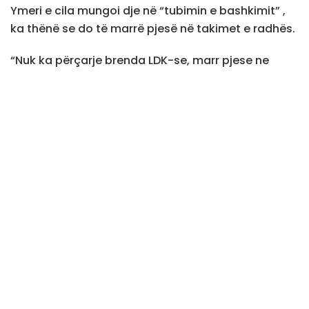
Ymeri e cila mungoi dje në “tubimin e bashkimit” ,
ka thënë se do të marrë pjesë në takimet e radhës.
“Nuk ka përçarje brenda LDK-se, marr pjese ne
tubimin e radhës kur të mbahet. Ne jemi ne te
njëjtën listë”, ka thënë ajo për Tëvë1.
Në takimin e së dielës munguan edhe Avdullah Hoti,
Hykmete Bajrami, Kujtim Shala e Imri Ahmeti.
Për mungesën e tyre ka folur edhe kryetari i LDK-së,
Lumir Abdixhiku.
Ai ka thënë se të gjithë këta do të jenë pjesë e
listës së kësaj partie për deputet, duke thënë që të
“mos bëhen temë e paqenë”.