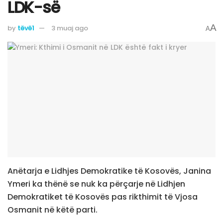
LDK-së
A
by
tëvë1
3 muaj ago
A
Anëtarja e Lidhjes Demokratike të Kosovës, Janina
Ymeri ka thënë se nuk ka përçarje në Lidhjen
Demokratiket të Kosovës pas rikthimit të Vjosa
Osmanit në këtë parti.