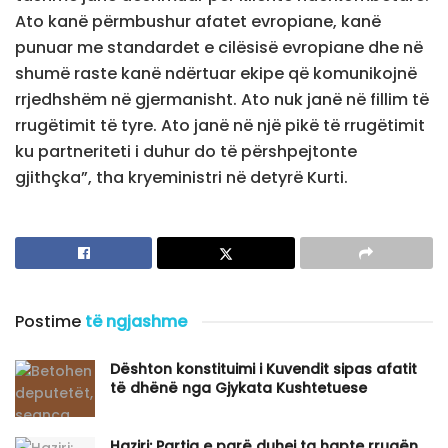
Ato kanë përmbushur afatet evropiane, kanë
punuar me standardet e cilësisë evropiane dhe në
shumë raste kanë ndërtuar ekipe që komunikojnë
rrjedhshëm në gjermanisht. Ato nuk janë në fillim të
rrugëtimit të tyre. Ato janë në një pikë të rrugëtimit
ku partneriteti i duhur do të përshpejtonte
gjithçka”, tha kryeministri në detyrë Kurti.
Postime
të ngjashme
Dështon konstituimi i Kuvendit sipas afatit
të dhënë nga Gjykata Kushtetuese
Haziri: Partia e parë duhej ta hapte rrugën