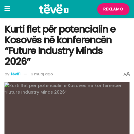
REKLAMO
Kurti flet për potencialin e
Kosovës në konferencën
“Future Industry Minds
2026”
A
by
tëvë1
3 muaj ago
A