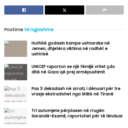
Postime
të ngjashme
Huthitë godasin kampe ushtarake në
Jemen, dhjetëra viktima në radhët e
ushtrisë
UNICEF raporton se një fëmijë vritet çdo
ditë në Gaza që prej armëpushimit
Pas 3 dekadash në arrati, i dënuari për tre
vrasje ekstradohet nga SHBA në Tiranë
Tri automjete përplasen në rrugën
Sarandë-Ksamil, raportohet për të lënduar