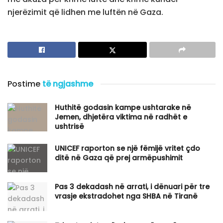
njerëzimit që lidhen me luftën në Gaza.
Postime
të ngjashme
Huthitë godasin kampe ushtarake në
Jemen, dhjetëra viktima në radhët e
ushtrisë
UNICEF raporton se një fëmijë vritet çdo
ditë në Gaza që prej armëpushimit
Pas 3 dekadash në arrati, i dënuari për tre
vrasje ekstradohet nga SHBA në Tiranë