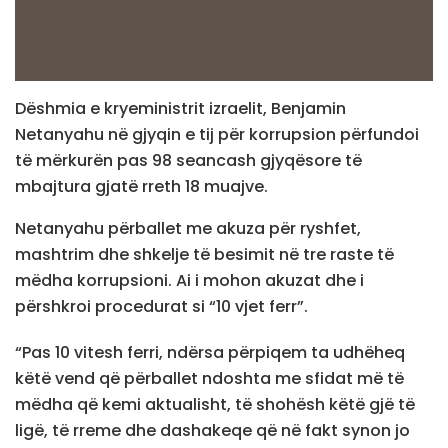
Dëshmia e kryeministrit izraelit, Benjamin
Netanyahu në gjyqin e tij për korrupsion përfundoi
të mërkurën pas 98 seancash gjyqësore të
mbajtura gjatë rreth 18 muajve.
Netanyahu përballet me akuza për ryshfet,
mashtrim dhe shkelje të besimit në tre raste të
mëdha korrupsioni. Ai i mohon akuzat dhe i
përshkroi procedurat si “10 vjet ferr”.
“Pas 10 vitesh ferri, ndërsa përpiqem ta udhëheq
këtë vend që përballet ndoshta me sfidat më të
mëdha që kemi aktualisht, të shohësh këtë gjë të
ligë, të rreme dhe dashakeqe që në fakt synon jo