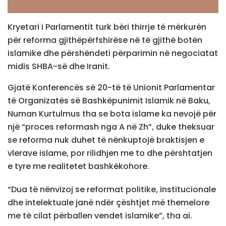
Kryetari i Parlamentit turk bëri thirrje të mërkurën
për reforma gjithëpërfshirëse në të gjithë botën
islamike dhe përshëndeti përparimin në negociatat
midis SHBA-së dhe Iranit.
Gjatë Konferencës së 20-të të Unionit Parlamentar
të Organizatës së Bashkëpunimit Islamik në Baku,
Numan Kurtulmus tha se bota islame ka nevojë për
një “proces reformash nga A në Zh”, duke theksuar
se reforma nuk duhet të nënkuptojë braktisjen e
vlerave islame, por rilidhjen me to dhe përshtatjen
e tyre me realitetet bashkëkohore.
“Dua të nënvizoj se reformat politike, institucionale
dhe intelektuale janë ndër çështjet më themelore
me të cilat përballen vendet islamike”, tha ai.