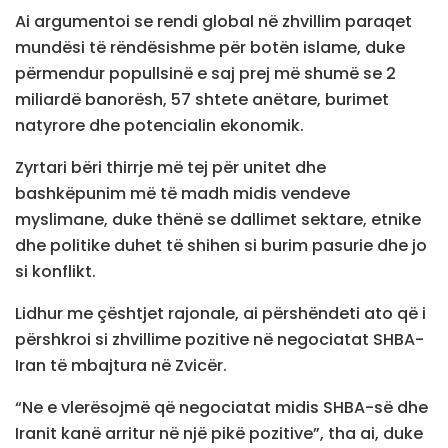
Ai argumentoi se rendi global në zhvillim paraqet
mundësi të rëndësishme për botën islame, duke
përmendur popullsinë e saj prej më shumë se 2
miliardë banorësh, 57 shtete anëtare, burimet
natyrore dhe potencialin ekonomik.
Zyrtari bëri thirrje më tej për unitet dhe
bashkëpunim më të madh midis vendeve
myslimane, duke thënë se dallimet sektare, etnike
dhe politike duhet të shihen si burim pasurie dhe jo
si konflikt.
Lidhur me çështjet rajonale, ai përshëndeti ato që i
përshkroi si zhvillime pozitive në negociatat SHBA-
Iran të mbajtura në Zvicër.
“Ne e vlerësojmë që negociatat midis SHBA-së dhe
Iranit kanë arritur në një pikë pozitive”, tha ai, duke