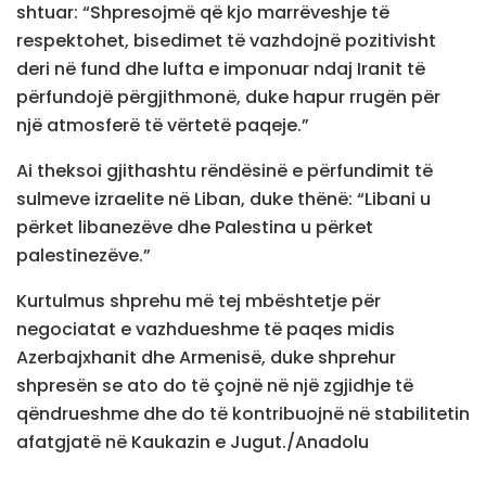
shtuar: “Shpresojmë që kjo marrëveshje të
respektohet, bisedimet të vazhdojnë pozitivisht
deri në fund dhe lufta e imponuar ndaj Iranit të
përfundojë përgjithmonë, duke hapur rrugën për
një atmosferë të vërtetë paqeje.”
Ai theksoi gjithashtu rëndësinë e përfundimit të
sulmeve izraelite në Liban, duke thënë: “Libani u
përket libanezëve dhe Palestina u përket
palestinezëve.”
Kurtulmus shprehu më tej mbështetje për
negociatat e vazhdueshme të paqes midis
Azerbajxhanit dhe Armenisë, duke shprehur
shpresën se ato do të çojnë në një zgjidhje të
qëndrueshme dhe do të kontribuojnë në stabilitetin
afatgjatë në Kaukazin e Jugut./Anadolu