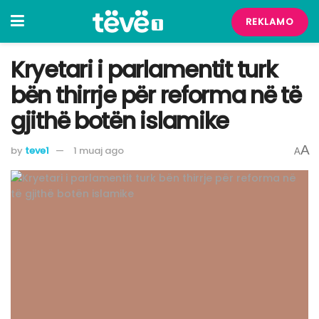
REKLAMO
Kryetari i parlamentit turk
bën thirrje për reforma në të
gjithë botën islamike
A
by
teve1
1 muaj ago
A