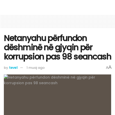
Netanyahu përfundon
dëshminë në gjyqin për
korrupsion pas 98 seancash
A
by
teve1
1 muaj ago
A