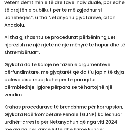
vetëm dëmtimin e të drejtave individuale, por edhe
të drejtën e publikut për të më zgjedhur si
udhëheqës”, u tha Netanyahu gjyqtarëve, citon
Anadolu.
Ai tha gjithashtu se procedurat përbënin “gjueti
njerëzish në një rrjetë në një mënyrë të hapur dhe të
shtrembëruar”.
Gjykata do të kalojë në fazën e argumenteve
përfundimtare, me gjyqtarët që do t’u japin të dyja
palëve disa muaj kohë për të paraqitur
përmbledhje ligjore përpara se të hartojnë një
vendim.
Krahas procedurave të brendshme për korrupsion,
Gjykata Ndërkombëtare Penale (GJNP) ka lëshuar
urdhër-arreste për Netanyahun që nga viti 2024
me akuza për krime lufte dhe krime kundër