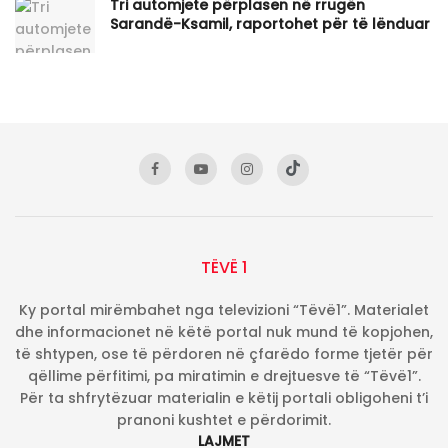
Tri automjete përplasen në rrugën
Sarandë-Ksamil, raportohet për të lënduar
TËVË 1
Ky portal mirëmbahet nga televizioni “Tëvë1”. Materialet
dhe informacionet në këtë portal nuk mund të kopjohen,
të shtypen, ose të përdoren në çfarëdo forme tjetër për
qëllime përfitimi, pa miratimin e drejtuesve të “Tëvë1”.
Për ta shfrytëzuar materialin e këtij portali obligoheni t’i
pranoni kushtet e përdorimit.
LAJMET