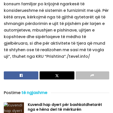
konsum familjar po krijojnë ngarkesë të
konsiderueshme në sistemin e furnizimit me ujë. Për
këtë arsye, kërkojmë nga të gjithë qytetarët që të
shmangin përdorimin e ujit të pijshëm për larjen e
automjeteve, mbushjen e pishinave, ujitjen e
kopshteve dhe sipërfaqeve të mëdha të
gjelbëruara, si dhe për aktivitete të tjera që mund
të shtyhen ose të realizohen me sasi më të vogla
uji”, thuhet nga KRU “Prishtina”./teve1.info/
Postime
të ngjashme
Kuvendi hap dyert për bashkatdhetarët
nga e hëna deri të mërkurën