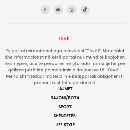
TËVË 1
Ky portal mirëmbahet nga televizioni “Tëvë1”. Materialet
dhe informacionet në këtë portal nuk mund të kopjohen,
të shtypen, ose të përdoren në çfarëdo forme tjetër për
qëllime përfitimi, pa miratimin e drejtuesve të “Tëvë1”.
Për ta shfrytëzuar materialin e këtij portali obligoheni t’i
pranoni kushtet e përdorimit.
LAJMET
RAJONI/BOTA
SPORT
SHËNDETËSI
LIFE STYLE