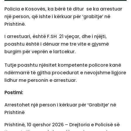
Policia e Kosovës, ka bërë të ditur se ka arrestuar
një person, që ishte i kërkuar për ‘grabitje’ në
Prishtinë.
I arrestuari, është F.SH 21 vjeçar, dhe i njëjti,
poashtu është i dënuar me tre vite e gjysmë
burgim për veprën e lartcekur.
Tutje poashtu njësitet kompetente policore kanë
ndërmarrë të gjitha procedurat e nevojshme ligjore
lidhur me personin e arrestuar.
Postimi:
Arrestohet një person i kërkuar për ‘Grabitje’ në
Prishtinë
Prishtinë, 10 qershor 2026 – Drejtoria e Policisë së