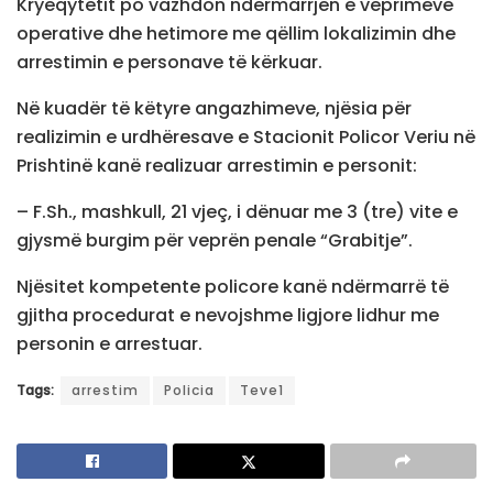
Kryeqytetit po vazhdon ndërmarrjen e veprimeve
operative dhe hetimore me qëllim lokalizimin dhe
arrestimin e personave të kërkuar.
Në kuadër të këtyre angazhimeve, njësia për
realizimin e urdhëresave e Stacionit Policor Veriu në
Prishtinë kanë realizuar arrestimin e personit:
– F.Sh., mashkull, 21 vjeç, i dënuar me 3 (tre) vite e
gjysmë burgim për veprën penale “Grabitje”.
Njësitet kompetente policore kanë ndërmarrë të
gjitha procedurat e nevojshme ligjore lidhur me
personin e arrestuar.
Tags:
arrestim
Policia
Teve1