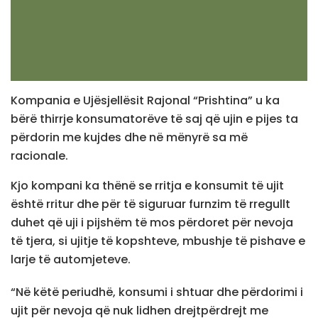
Kompania e Ujësjellësit Rajonal “Prishtina” u ka
bërë thirrje konsumatorëve të saj që ujin e pijes ta
përdorin me kujdes dhe në mënyrë sa më
racionale.
Kjo kompani ka thënë se rritja e konsumit të ujit
është rritur dhe për të siguruar furnzim të rregullt
duhet që uji i pijshëm të mos përdoret për nevoja
të tjera, si ujitje të kopshteve, mbushje të pishave e
larje të automjeteve.
“Në këtë periudhë, konsumi i shtuar dhe përdorimi i
ujit për nevoja që nuk lidhen drejtpërdrejt me