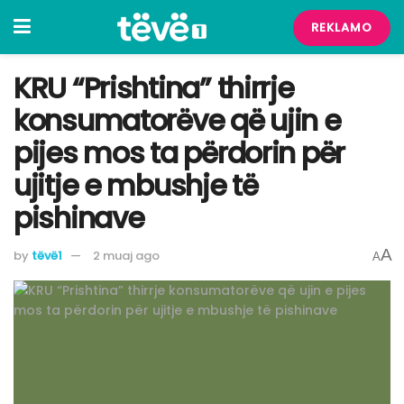
REKLAMO
KRU “Prishtina” thirrje
konsumatorëve që ujin e
pijes mos ta përdorin për
ujitje e mbushje të
pishinave
A
by
tëvë1
2 muaj ago
A