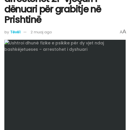
dënuari për grabitje në
Prishtinë
A
by
Tëvë1
2 muaj ago
A