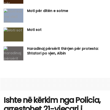
Moti për ditën e sotme
Moti sot
Haradinaj përsërit thirrjen për protesta:
Shtatori po vjen, Albin
Ishte në kërkim nga Policia,
arrestohet 21-vjeçari i