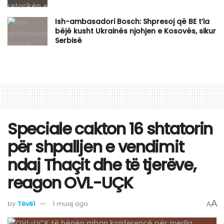
Ish-ambasadori Bosch: Shpresoj që BE t’ia
bëjë kusht Ukrainës njohjen e Kosovës, sikur
Serbisë
Speciale cakton 16 shtatorin
për shpalljen e vendimit
ndaj Thaçit dhe të tjerëve,
reagon OVL-UÇK
A
by
Tëvë1
1 muaj ago
A