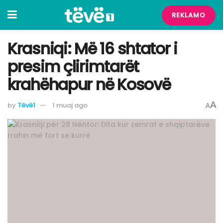
REKLAMO
Krasniqi: Më 16 shtator i
presim çlirimtarët
krahëhapur në Kosovë
A
by
Tëvë1
1 muaj ago
A