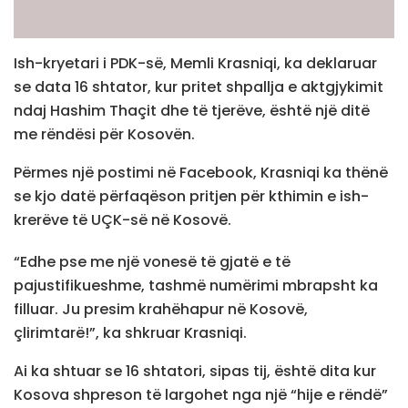
Ish-kryetari i PDK-së, Memli Krasniqi, ka deklaruar
se data 16 shtator, kur pritet shpallja e aktgjykimit
ndaj Hashim Thaçit dhe të tjerëve, është një ditë
me rëndësi për Kosovën.
Përmes një postimi në Facebook, Krasniqi ka thënë
se kjo datë përfaqëson pritjen për kthimin e ish-
krerëve të UÇK-së në Kosovë.
“Edhe pse me një vonesë të gjatë e të
pajustifikueshme, tashmë numërimi mbrapsht ka
filluar. Ju presim krahëhapur në Kosovë,
çlirimtarë!”, ka shkruar Krasniqi.
Ai ka shtuar se 16 shtatori, sipas tij, është dita kur
Kosova shpreson të largohet nga një “hije e rëndë”