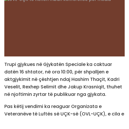
Trupi gjykues në Gjykatën Speciale ka caktuar
datën 16 shtator, në ora 10:00, për shpalljen e
aktgjykimit në çështjen ndaj Hashim Thaçit, Kadri
Veselit, Rexhep Selimit dhe Jakup Krasniqit, thuhet
në njoftimin zyrtar të publikuar nga gjykata.
Pas këtij vendimi ka reaguar Organizata e
Veteranëve të Luftës së UÇK-së (OVL-UÇK), e cila e
ka cilësuar shtyrjen e datës si të padrejtë dhe,
sipas saj, poshtërim publik ndaj të akuzuarve.