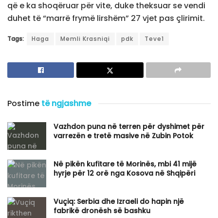
që e ka shoqëruar për vite, duke theksuar se vendi
duhet të “marrë frymë lirshëm” 27 vjet pas çlirimit.
Tags:
Haga
Memli Krasniqi
pdk
Teve1
Postime
të ngjashme
Vazhdon puna në terren për dyshimet për
varrezën e tretë masive në Zubin Potok
Në pikën kufitare të Morinës, mbi 41 mijë
hyrje për 12 orë nga Kosova në Shqipëri
Vuçiq: Serbia dhe Izraeli do hapin një
fabrikë dronësh së bashku