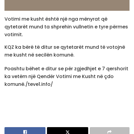
Votimi me kusht është një nga mënyrat që
qytetarët mund ta shprehin vullnetin e tyre përmes
votimit.
KQZ ka bërë të ditur se qytetarët mund të votojnë
me kusht në secilën komunë.
Poashtu bëhet e ditur se për zgjedhjet e 7 qershorit
ka vetëm një Qendër Votimi me Kusht në çdo
komunë./teve1.info/