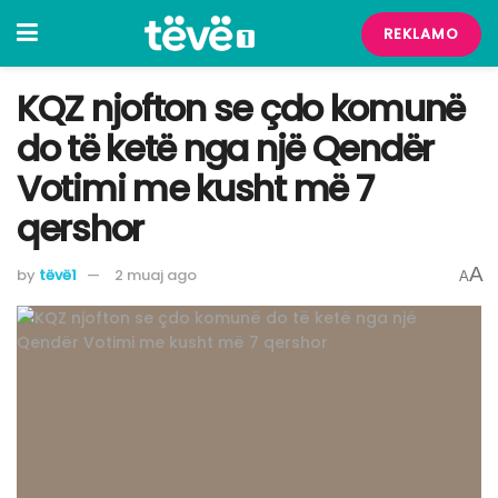
REKLAMO
KQZ njofton se çdo komunë
do të ketë nga një Qendër
Votimi me kusht më 7
qershor
A
by
tëvë1
2 muaj ago
A