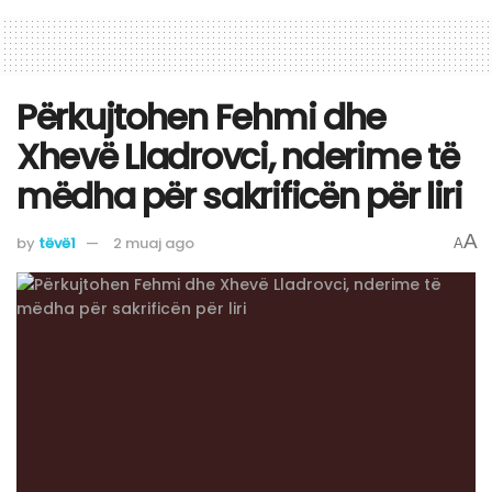
​Përkujtohen Fehmi dhe
Xhevë Lladrovci, nderime të
mëdha për sakrificën për liri
A
by
tëvë1
2 muaj ago
A