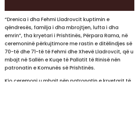
“Drenica i dha Fehmi Lladrovcit kuptimin e
qëndresës, familja i dha mbrojtjen, lufta i dha
emrin”, tha kryetari i Prishtinës, Përpara Rama, në
ceremoninë përkujtimore me rastin e ditëlindjes së
70-të dhe 71-të të Fehmi dhe Xhevë Lladrovcit, që u
mbajt në Sallën e Kuqe të Pallatit të Rinisë nën
patronatin e Komunës së Prishtinës.
Kjo ceremoni u mbajt nën patronatin e kryetarit të
Prishtinës.
“Drenica herët i dha atij kuptimin e qëndresës,
familja i dha mbrojtjen, shkolla i dha formimin,
lëvizja i dha drejtimin, burgu – provën, kurse lufta…
lufta i dha emrin. Fehmiu studioi, u formua si
intelektual, si atdhetar, si njeri. U përfshi në lëvizje,