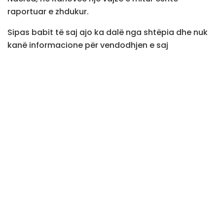
raportuar e zhdukur.
Sipas babit të saj ajo ka dalë nga shtëpia dhe nuk
kanë informacione për vendodhjen e saj
Policia ka bërë të ditur se rastet janë duke u hetuar.
Postime
të ngjashme
Haradinaj përsërit thirrjen për protesta:
Shtatori po vjen, Albin
Protestuesit në Tiranë zhvendosen para
ambasadës së Serbisë dhe Ukrainës, thirrje
UÇK, UÇK