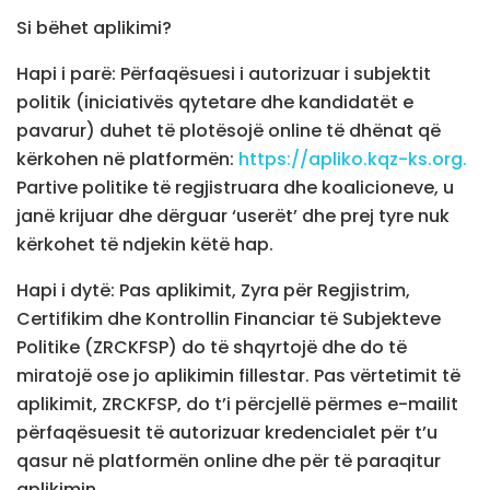
Si bëhet aplikimi?
Hapi i parë: Përfaqësuesi i autorizuar i subjektit
politik (iniciativës qytetare dhe kandidatët e
pavarur) duhet të plotësojë online të dhënat që
kërkohen në platformën:
https://apliko.kqz-ks.org.
Partive politike të regjistruara dhe koalicioneve, u
janë krijuar dhe dërguar ‘userët’ dhe prej tyre nuk
kërkohet të ndjekin këtë hap.
Hapi i dytë: Pas aplikimit, Zyra për Regjistrim,
Certifikim dhe Kontrollin Financiar të Subjekteve
Politike (ZRCKFSP) do të shqyrtojë dhe do të
miratojë ose jo aplikimin fillestar. Pas vërtetimit të
aplikimit, ZRCKFSP, do t’i përcjellë përmes e-mailit
përfaqësuesit të autorizuar kredencialet për t’u
qasur në platformën online dhe për të paraqitur
aplikimin.