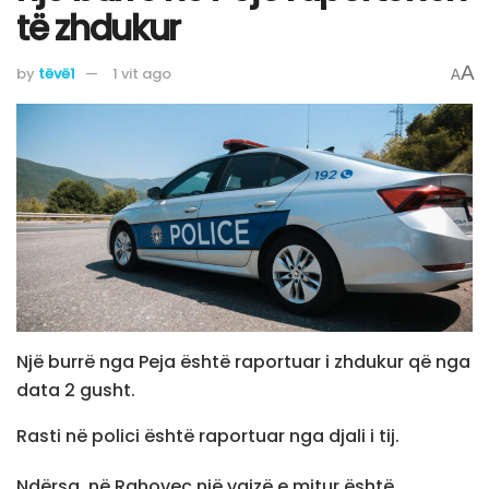
të zhdukur
A
by
tëvë1
1 vit ago
A
Një burrë nga Peja është raportuar i zhdukur që nga
data 2 gusht.
Rasti në polici është raportuar nga djali i tij.
Ndërsa, në Rahovec një vajzë e mitur është