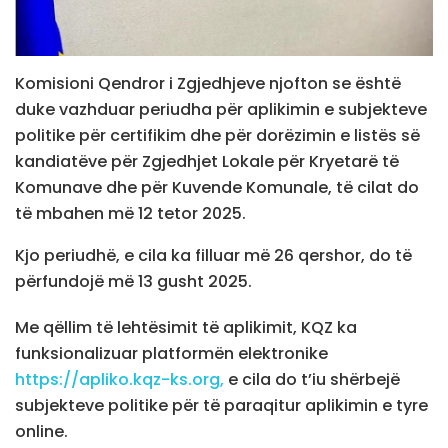
Komisioni Qendror i Zgjedhjeve njofton se është
duke vazhduar periudha për aplikimin e subjekteve
politike për certifikim dhe për dorëzimin e listës së
kandiatëve për Zgjedhjet Lokale për Kryetarë të
Komunave dhe për Kuvende Komunale, të cilat do
të mbahen më 12 tetor 2025.
Kjo periudhë, e cila ka filluar më 26 qershor, do të
përfundojë më 13 gusht 2025.
Me qëllim të lehtësimit të aplikimit, KQZ ka
funksionalizuar platformën elektronike
https://apliko.kqz-ks.org,
e cila do t’iu shërbejë
subjekteve politike për të paraqitur aplikimin e tyre
online.