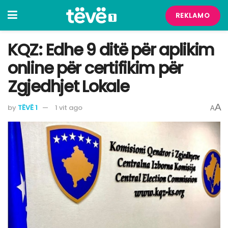
REKLAMO
KQZ: Edhe 9 ditë për aplikim
online për certifikim për
Zgjedhjet Lokale
A
by
TËVË 1
1 vit ago
A