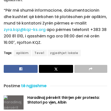
“Për më shumë informacione, dokumentacionin
dhe kushtet që kërkohen të plotësohen për aplikim,
mund të kontatoni Zyrën përmes e-mailit
zyra.kqz@kqz-ks.org
apo përmes telefonit +383 38
200 81 010, i qasshëm nga ora 08:00 deri në orën
16:00″, njofton KQZ.
Tags:
aplikim
Teve1
zgjedhjet lokale
Postime
të ngjashme
Haradinaj përsërit thirrjen për protesta:
Shtatori po vjen, Albin