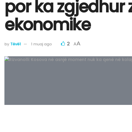
por ka zgjedhur 
ekonomike
2
A
by
Tëvë1
1 muaj ago
A