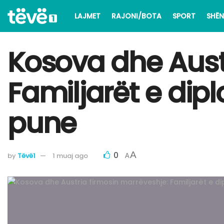
LAJMET
RAJONI/BOTA
SPORT
SHËN
Kosova dhe Aust
Familjarët e dip
pune
0
A
by
Tëvë1
1 muaj ago
A