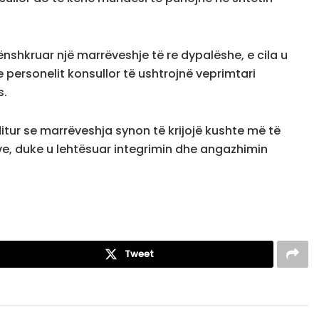
nshkruar një marrëveshje të re dypalëshe, e cila u
personelit konsullor të ushtrojnë veprimtari
s.
itur se marrëveshja synon të krijojë kushte më të
ve, duke u lehtësuar integrimin dhe angazhimin
Tweet