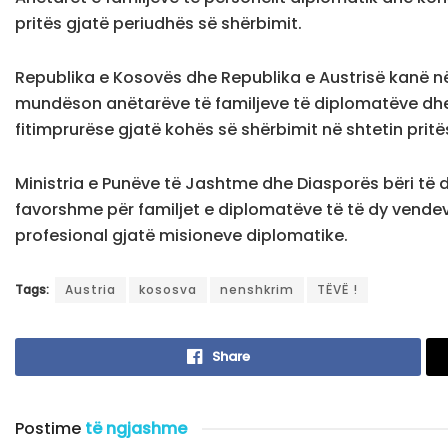
pritës gjatë periudhës së shërbimit.
Republika e Kosovës dhe Republika e Austrisë kanë në
mundëson anëtarëve të familjeve të diplomatëve dhe 
fitimprurëse gjatë kohës së shërbimit në shtetin pritë
Ministria e Punëve të Jashtme dhe Diasporës bëri të d
favorshme për familjet e diplomatëve të të dy vende
profesional gjatë misioneve diplomatike.
Tags:
Austria
kososva
nenshkrim
TËVË !
Share
Postime
të ngjashme