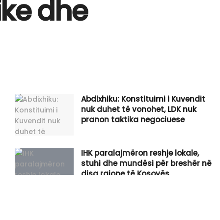
ike dhe
Abdixhiku: Konstituimi i Kuvendit
nuk duhet të vonohet, LDK nuk
pranon taktika negociuese
IHK paralajmëron reshje lokale,
stuhi dhe mundësi për breshër në
disa rajone të Kosovës
Raportohet se Abdixhiku dhe Kurti
pritet të zhvillojnë takim të ri në