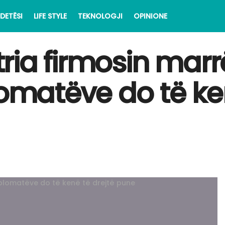
DETËSI
LIFE STYLE
TEKNOLOGJI
OPINIONE
ria firmosin marr
lomatëve do të ke