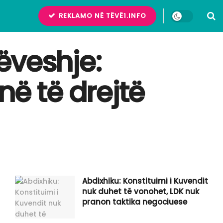
REKLAMO NË TËVË1.INFO
ëveshje:
në të drejtë
Abdixhiku: Konstituimi i Kuvendit
nuk duhet të vonohet, LDK nuk
pranon taktika negociuese