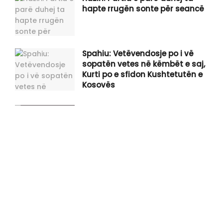
hapte rrugën sonte për seancë
Spahiu: Vetëvendosje po i vë
sopatën vetes në këmbët e saj,
Kurti po e sfidon Kushtetutën e
Kosovës
Gjini shpërthen në kritika ndaj
Kurtit: Po ia qet faqen e zezë
Kosovës, ka për t’u gjykuar rëndë
për këtë fatkeqësi që po gatuan
Tahiri: Dyert e sallës ku sonte do
duhej të konstituohej Kuvendi i
Kosovës, janë të mbyllura
Mbyllen dyert e sallës së Kuvendit,