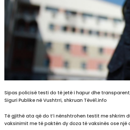
Sipas policisë testi do të jetë i hapur dhe transpare
Siguri Publike në Vushtrri, shkruan Tëvë1.info
Të gjithë ata që do t’i nënshtrohen testit me shkrim 
vaksinimit me të paktën dy doza të vaksinës ose një