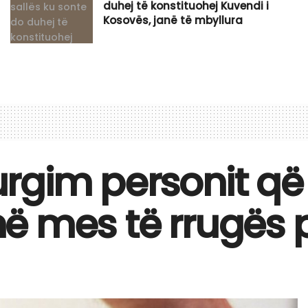
duhej të konstituohej Kuvendi i
Kosovës, janë të mbyllura
rgim personit që 
ë mes të rrugës p