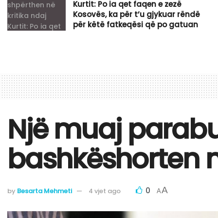
Kurtit: Po ia qet faqen e zezë
Kosovës, ka për t’u gjykuar rëndë
për këtë fatkeqësi që po gatuan
Një muaj parabu
bashkëshorten n
0
A
by
Besarta Mehmeti
4 vjet ago
A