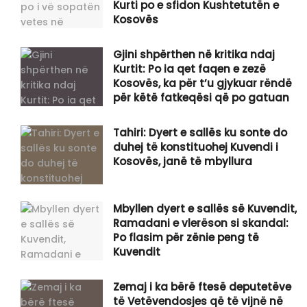
Kurti po e sfidon Kushtetutën e
Kosovës
Gjini shpërthen në kritika ndaj
Kurtit: Po ia qet faqen e zezë
Kosovës, ka për t’u gjykuar rëndë
për këtë fatkeqësi që po gatuan
Tahiri: Dyert e sallës ku sonte do
duhej të konstituohej Kuvendi i
Kosovës, janë të mbyllura
Mbyllen dyert e sallës së Kuvendit,
Ramadani e vlerëson si skandal:
Po flasim për zënie peng të
Kuvendit
Zemaj i ka bërë ftesë deputetëve
të Vetëvendosjes që të vijnë në