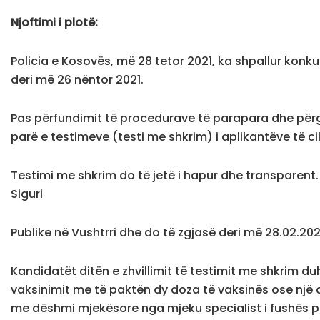
Njoftimi i plotë:
Policia e Kosovës, më 28 tetor 2021, ka shpallur konkurs
deri më 26 nëntor 2021.
Pas përfundimit të procedurave të parapara dhe përgat
parë e testimeve (testi me shkrim) i aplikantëve të cil
Testimi me shkrim do të jetë i hapur dhe transparen
Siguri
Publike në Vushtrri dhe do të zgjasë deri më 28.02.202
Kandidatët ditën e zhvillimit të testimit me shkrim d
vaksinimit me të paktën dy doza të vaksinës ose një
me dëshmi mjekësore nga mjeku specialist i fushës p