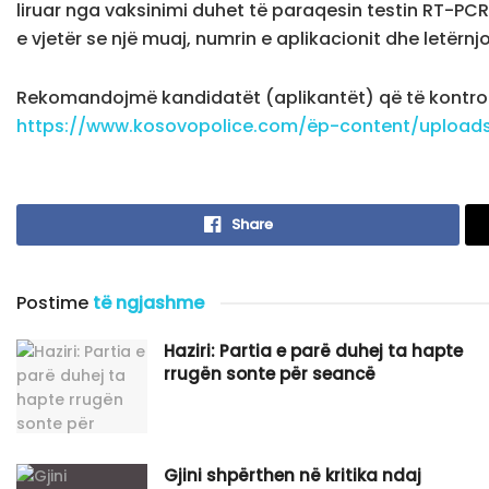
liruar nga vaksinimi duhet të paraqesin testin RT-PC
e vjetër se një muaj, numrin e aplikacionit dhe letërnjo
Rekomandojmë kandidatët (aplikantët) që të kontrollo
https://www.kosovopolice.com/ëp-content/uploads/
Share
Postime
të ngjashme
Haziri: Partia e parë duhej ta hapte
rrugën sonte për seancë
Gjini shpërthen në kritika ndaj