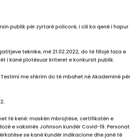
in publik për zyrtarë policorë, i cili ka qenë i hapur
itjeve teknike, më 21.02.2022, do të fillojë faza e
ët i kanë plotësuar kriteret e konkursit publik.
t. Testimi me shkrim do të mbahet në Akademinë për
2.
uhet të kenë: maskën mbrojtëse, certifikatën e
 dozë e vaksinës Johnson kundër Covid-19. Personat
ërkatëse se kanë kundër indikacione dhe janë të