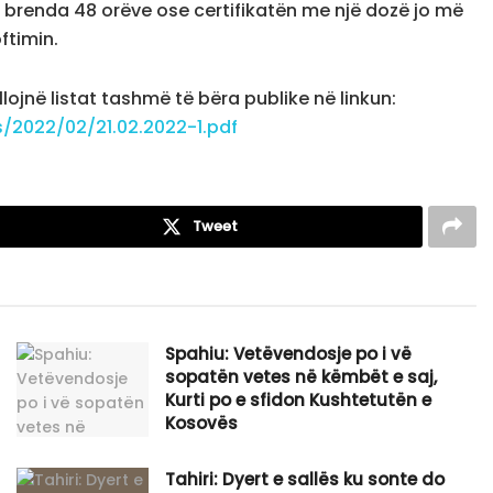
R brenda 48 orëve ose certifikatën me një dozë jo më
ftimin.
jnë listat tashmë të bëra publike në linkun:
2022/02/21.02.2022-1.pdf
Tweet
Spahiu: Vetëvendosje po i vë
sopatën vetes në këmbët e saj,
Kurti po e sfidon Kushtetutën e
Kosovës
Tahiri: Dyert e sallës ku sonte do