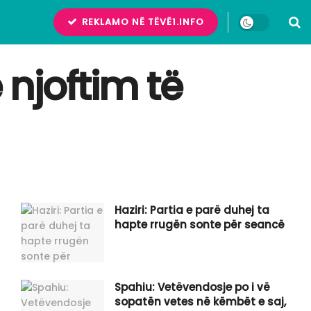
REKLAMO NË TËVË1.INFO
 njoftim të
Haziri: Partia e parë duhej ta
hapte rrugën sonte për seancë
Spahiu: Vetëvendosje po i vë
sopatën vetes në këmbët e saj,