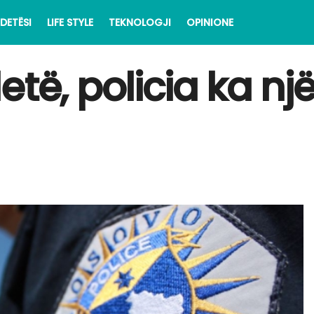
DETËSI
LIFE STYLE
TEKNOLOGJI
OPINIONE
të, policia ka një